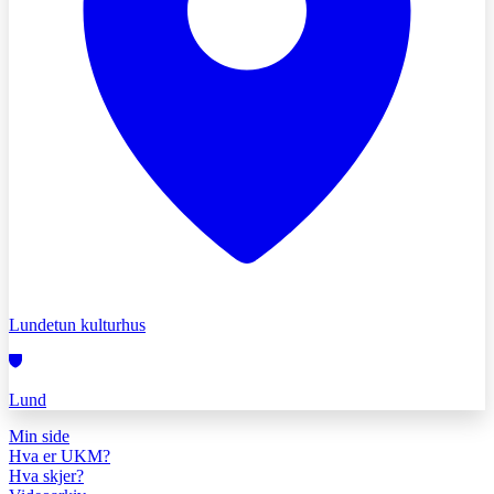
Lundetun kulturhus
Lund
Min side
Hva er UKM?
Hva skjer?