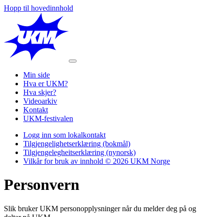
Hopp til hovedinnhold
Min side
Hva er UKM?
Hva skjer?
Videoarkiv
Kontakt
UKM-festivalen
Logg inn som lokalkontakt
Tilgjengelighetserklæring (bokmål)
Tilgjengelegheitserklæring (nynorsk)
Vilkår for bruk av innhold © 2026 UKM Norge
Personvern​​​​‌ ‍ ​‍​‍‌‍ ‌ ​‍‌‍‍‌‌‍‌ ‌‍‍‌‌‍ ‍​‍​‍​ ‍‍​‍​‍‌ ​ ‌‍​‌‌‍ ‍‌‍‍‌‌ ‌​‌ ‍‌​‍ ‍‌‍‍‌‌‍ ​‍​‍​‍ ​​‍​‍‌‍‍​‌ ​‍‌‍‌‌‌‍‌‍​‍​‍​ ‍‍​‍​‍‌‍‍​‌ ‌​‌ ‌​‌ ​​‌ ​ ​ ‍‍​‍ ​‍ ‌ ‌‌‌‍‍ ‌‍ ‌​‍ ‍‌ ​ ‌‍​‌‌‍ ‍‌‍‍‌‌ ‌​‌ ‍‌​‍ ‍‌ ​ ‌ ‌​‌ ‌‌‌‍‌​‌‍‍‌‌‍ ​‍ ‌‍‍‌‌‍ ‍‌ ‌​‌‍‌‌‌‍ ‍‌ ‌​​‍ ‌‍‌‌‌‍‌​‌‍‍‌‌ ‌​​‍ ‌‍ ‌‌‍ ‌‍‌​‌‍‌‌​ ‌‌ ​​‌ ​‍‌‍‌‌‌ ​ ‌‍‌‌‌‍ ‍‌ ‌​‌‍​‌‌ ‌​‌‍‍‌‌‍ ‌‍ ‍​ ‍ ‌‍‍‌‌‍‌​​ ‌‌‍​‍‌‍​‌​ ‌‌​ ‍‌​ ‌‍‌‍​‌‌‍​ ​ ‌‍​‍ ‌​ ‌‍​ ‌‌​ ‌​‌‍​ ​‍ ‌​ ‌​​ ​ ​ ‌​​ ‍​​‍ ‌​ ‍‌‌‍‌‌‌‍‌‍​ ‌​​‍ ‌‌‍‌​​ ​ ​ ‍​​ ‌‌‌‍​‍‌‍‌‌‌‍​‌​ ‌‍‌‍​ ‌‍​‌​ ‌‌​ ‌​​ ‍ ‌ ‌​‌ ‍‌‌ ​​‌‍‌‌​ ‌‌ ​​‌‍​‌‌‍‌ ‌‍‌‌​ ‍ ‌ ​​‌‍​‌‌ ‌​‌‍‍​​ ‌‌ ‌​‌‍‍‌‌ ‌​‌‍ ​‌‍‌‌​ ‌‍​‍‌‍​‌‌ ​ ‌‍‌‌‌‌‌‌‌ ​‍‌‍ ​​ ‌‌‍‍​‌ ‌​‌ ‌​‌ ​​‌ ​ ​‍‌‌​ ​ ‌​​‌​‍‌‌​ ​‍‌​‌‍​‍‌‌​ ​‍‌​‌‍‌ ‌‌‌‍‍ ‌‍ ‌​‍ ‍‌ ​ ‌‍​‌‌‍ ‍‌‍‍‌‌ ‌​‌ ‍‌​‍ ‍‌ ​ ‌ ‌​‌ ‌‌‌‍‌​‌‍‍‌‌‍ ​‍‌‍‌‍‍‌‌‍‌​​ ‌‌‍​‍‌‍​‌​ ‌‌​ ‍‌​ ‌‍‌‍​‌‌‍​ ​ ‌‍​‍ ‌​ ‌‍​ ‌‌​ ‌​‌‍​ ​‍ ‌​ ‌​​ ​ ​ ‌​​ ‍​​‍ ‌​ ‍‌‌‍‌‌‌‍‌‍​ ‌​​‍ ‌‌‍‌​​ ​ ​ ‍​​ ‌‌‌‍​‍‌‍‌‌‌‍​‌​ ‌‍‌‍​ ‌‍​‌​ ‌‌​ ‌​​‍‌‍‌ ‌​‌ ‍‌‌ ​​‌‍‌‌​ ‌‌ ​​‌‍​‌‌‍‌ ‌‍‌‌​‍‌‍‌ ​​‌‍​‌‌ ‌​‌‍‍​​ ‌‌ ‌​‌‍‍‌‌ ‌​‌‍ ​‌‍‌‌​‍‌‍‌ ​​‌‍‌‌‌ ​‍‌ ​ ‌ ​​‌‍‌‌‌‍​ ‌ ‌​‌‍‍‌‌ ‌‍‌‍‌‌​ ‌‌ ​​‌ ‌‌‌‍​‍‌‍ ​‌‍‍‌‌ ​ ‌‍‍​‌‍‌‌‌‍‌​​‍​‍‌ ‌
Slik bruker UKM personopplysninger når du melder deg på og