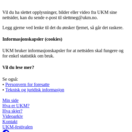
Vil du ha slettet opplysninger, bilder eller video fra UKM sine
nettsider, kan du sende e-post til slettmeg@ukm.no.​​​​‌ ‍ ​‍​‍‌‍ ‌ ​‍‌‍‍‌‌‍‌ ‌‍‍‌‌‍ ‍​‍​‍​ ‍‍​‍​‍‌ ​ ‌‍​‌‌‍ ‍‌‍‍‌‌ ‌​‌ ‍‌​‍ ‍‌‍‍‌‌‍ ​‍​‍​‍ ​​‍​‍‌‍‍​‌ ​‍‌‍‌‌‌‍‌‍​‍​‍​ ‍‍​‍​‍‌‍‍​‌ ‌​‌ ‌​‌ ​​‌ ​ ​ ‍‍​‍ ​‍ ‌ ‌‌‌‍‍ ‌‍ ‌​‍ ‍‌ ​ ‌‍​‌‌‍ ‍‌‍‍‌‌ ‌​‌ ‍‌​‍ ‍‌ ​ ‌ ‌​‌ ‌‌‌‍‌​‌‍‍‌‌‍ ​‍ ‌‍‍‌‌‍ ‍‌ ‌​‌‍‌‌‌‍ ‍‌ ‌​​‍ ‌‍‌‌‌‍‌​‌‍‍‌‌ ‌​​‍ ‌‍ ‌‌‍ ‌‍‌​‌‍‌‌​ ‌‌ ​​‌ ​‍‌‍‌‌‌ ​ ‌‍‌‌‌‍ ‍‌ ‌​‌‍​‌‌ ‌​‌‍‍‌‌‍ ‌‍ ‍​ ‍ ‌‍‍‌‌‍‌​​ ‌‌‍​‍‌‍​‌​ ‌‌​ ‍‌​ ‌‍‌‍​‌‌‍​ ​ ‌‍​‍ ‌​ ‌‍​ ‌‌​ ‌​‌‍​ ​‍ ‌​ ‌​​ ​ ​ ‌​​ ‍​​‍ ‌​ ‍‌‌‍‌‌‌‍‌‍​ ‌​​‍ ‌‌‍‌​​ ​ ​ ‍​​ ‌‌‌‍​‍‌‍‌‌‌‍​‌​ ‌‍‌‍​ ‌‍​‌​ ‌‌​ ‌​​ ‍ ‌ ‌​‌ ‍‌‌ ​​‌‍‌‌​ ‌‌ ​​‌‍​‌‌‍‌ ‌‍‌‌​ ‍ ‌ ​​‌‍​‌‌ ‌​‌‍‍​​ ‌‌ ​​‌‍​‌‌‍‌ ‌‍‌‌‌​​‍‌ ‌‌‌‍‍‌‌‍ ​‌‍‌​‌‍‌‌‌ ​‍​‍‌‌​ ‌‌‌​​‍‌‌ ‌‍‍ ‌‍‌‌‌ ‍‌​‍‌‌​ ​ ‌​‌​​‍‌‌​ ​ ‌​‌​​‍‌‌​ ​‍​ ​‍​ ‌‍​ ‍​​ ‌ ‌‍‌‌‌‍​‍‌‍‌‍‌‍‌‍​ ​‌​ ‍‌​ ​‍‌‍‌​‌‍‌‍​‍‌‌​ ​‍​ ​‍​‍‌‌​ ‌‌‌​‌​​‍ ‍‌ ​‍‌‍‍‌‌‍​ ‌‍‍​‌‌‌​‌‍‌‌‌ ‍​‌ ‌​​‍‌‌​ ‌‌‌​​‍‌‌ ‌‍‍ ‌‍‌‌‌ ‍‌​‍‌‌​ ​ ‌​‌​​‍‌‌​ ​ ‌​‌​​‍‌‌​ ​‍​ ​‍​ ​‌​ ​‌​ ‌​​ ‌​‌‍​ ​ ​‌​ ‌​​ ‌ ​ ‍​​ ‌​‌‍‌‌​ ‍‌​‍‌‌​ ​‍​ ​‍​‍‌‌​ ‌‌‌​‌​​‍ ‍‌‍​ ‌‍‍​‌‍‍‌‌‍ ​‌‍‌​‌ ​‍‌‍‌‌‌‍ ‍​‍‌‌​ ‌‌‌​​‍‌‌ ‌‍‍ ‌‍‌‌‌ ‍‌​‍‌‌​ ​ ‌​‌​​‍‌‌​ ​ ‌​‌​​‍‌‌​ ​‍​ ​‍​ ‌‍‌‍​‍​ ‍​​ ‌‌​ ‌‌‌‍‌‍​ ‌ ​ ​ ‌‍‌‌​ ‍​‌‍​‌​ ‍​​‍‌‌​ ​‍​ ​‍​‍‌‌​ ‌‌‌​‌​​‍ ‍‌ ‌​‌‍‌‌‌ ‍​‌ ‌​​ ‌‍​‍‌‍​‌‌ ​ ‌‍‌‌‌‌‌‌‌ ​‍‌‍ ​​ ‌‌‍‍​‌ ‌​‌ ‌​‌ ​​‌ ​ ​‍‌‌​ ​ ‌​​‌​‍‌‌​ ​‍‌​‌‍​‍‌‌​ ​‍‌​‌‍‌ ‌‌‌‍‍ ‌‍ ‌​‍ ‍‌ ​ ‌‍​‌‌‍ ‍‌‍‍‌‌ ‌​‌ ‍‌​‍ ‍‌ ​ ‌ ‌​‌ ‌‌‌‍‌​‌‍‍‌‌‍ ​‍‌‍‌‍‍‌‌‍‌​​ ‌‌‍​‍‌‍​‌​ ‌‌​ ‍‌​ ‌‍‌‍​‌‌‍​ ​ ‌‍​‍ ‌​ ‌‍​ ‌‌​ ‌​‌‍​ ​‍ ‌​ ‌​​ ​ ​ ‌​​ ‍​​‍ ‌​ ‍‌‌‍‌‌‌‍‌‍​ ‌​​‍ ‌‌‍‌​​ ​ ​ ‍​​ ‌‌‌‍​‍‌‍‌‌‌‍​‌​ ‌‍‌‍​ ‌‍​‌​ ‌‌​ ‌​​‍‌‍‌ ‌​‌ ‍‌‌ ​​‌‍‌‌​ ‌‌ ​​‌‍​‌‌‍‌ ‌‍‌‌​‍‌‍‌ ​​‌‍​‌‌ ‌​‌‍‍​​ ‌‌ ​​‌‍​‌‌‍‌ ‌‍‌‌‌​​‍‌ ‌‌‌‍‍‌‌‍ ​‌‍‌​‌‍‌‌‌ ​‍​‍‌‌​ ‌‌‌​​‍‌‌ ‌‍‍ ‌‍‌‌‌ ‍‌​‍‌‌​ ​ ‌​‌​​‍‌‌​ ​ ‌​‌​​‍‌‌​ ​‍​ ​‍​ ‌‍​ ‍​​ ‌ ‌‍‌‌‌‍​‍‌‍‌‍‌‍‌‍​ ​‌​ ‍‌​ ​‍‌‍‌​‌‍‌‍​‍‌‌​ ​‍​ ​‍​‍‌‌​ ‌‌‌​‌​​‍ ‍‌ ​‍‌‍‍‌‌‍​ ‌‍‍​‌‌‌​‌‍‌‌‌ ‍​‌ ‌​​‍‌‌​ ‌‌‌​​‍‌‌ ‌‍‍ ‌‍‌‌‌ ‍‌​‍‌‌​ ​ ‌​‌​​‍‌‌​ ​ ‌​‌​​‍‌‌​ ​‍​ ​‍​ ​‌​ ​‌​ ‌​​ ‌​‌‍​ ​ ​‌​ ‌​​ ‌ ​ ‍​​ ‌​‌‍‌‌​ ‍‌​‍‌‌​ ​‍​ ​‍​‍‌‌​ ‌‌‌​‌​​‍ ‍‌‍​ ‌‍‍​‌‍‍‌‌‍ ​‌‍‌​‌ ​‍‌‍‌‌‌‍ ‍​‍‌‌​ ‌‌‌​​‍‌‌ ‌‍‍ ‌‍‌‌‌ ‍‌​‍‌‌​ ​ ‌​‌​​‍‌‌​ ​ ‌​‌​​‍‌‌​ ​‍​ ​‍​ ‌‍‌‍​‍​ ‍​​ ‌‌​ ‌‌‌‍‌‍​ ‌ ​ ​ ‌‍‌‌​ ‍​‌‍​‌​ ‍​​‍‌‌​ ​‍​ ​‍​‍‌‌​ ‌‌‌​‌​​‍ ‍‌ ‌​‌‍‌‌‌ ‍​‌ ‌​​‍‌‍‌ ​​‌‍‌‌‌ ​‍‌ ​ ‌ ​​‌‍‌‌‌‍​ ‌ ‌​‌‍‍‌‌ ‌‍‌‍‌‌​ ‌‌ ​​‌ ‌‌‌‍​‍‌‍ ​‌‍‍‌‌ ​ ‌‍‍​‌‍‌‌‌‍‌​​‍​‍‌ ‌
Legg gjerne ved lenke til det du ønsker fjernet, så går det raskere.​​​​‌ ‍ ​‍​‍‌‍ ‌ ​‍‌‍‍‌‌‍‌ ‌‍‍‌‌‍ ‍​‍​‍​ ‍‍​‍​‍‌ ​ ‌‍​‌‌‍ ‍‌‍‍‌‌ ‌​‌ ‍‌​‍ ‍‌‍‍‌‌‍ ​‍​‍​‍ ​​‍​‍‌‍‍​‌ ​‍‌‍‌‌‌‍‌‍​‍​‍​ ‍‍​‍​‍‌‍‍​‌ ‌​‌ ‌​‌ ​​‌ ​ ​ ‍‍​‍ ​‍ ‌ ‌‌‌‍‍ ‌‍ ‌​‍ ‍‌ ​ ‌‍​‌‌‍ ‍‌‍‍‌‌ ‌​‌ ‍‌​‍ ‍‌ ​ ‌ ‌​‌ ‌‌‌‍‌​‌‍‍‌‌‍ ​‍ ‌‍‍‌‌‍ ‍‌ ‌​‌‍‌‌‌‍ ‍‌ ‌​​‍ ‌‍‌‌‌‍‌​‌‍‍‌‌ ‌​​‍ ‌‍ ‌‌‍ ‌‍‌​‌‍‌‌​ ‌‌ ​​‌ ​‍‌‍‌‌‌ ​ ‌‍‌‌‌‍ ‍‌ ‌​‌‍​‌‌ ‌​‌‍‍‌‌‍ ‌‍ ‍​ ‍ ‌‍‍‌‌‍‌​​ ‌‌‍​‍‌‍​‌​ ‌‌​ ‍‌​ ‌‍‌‍​‌‌‍​ ​ ‌‍​‍ ‌​ ‌‍​ ‌‌​ ‌​‌‍​ ​‍ ‌​ ‌​​ ​ ​ ‌​​ ‍​​‍ ‌​ ‍‌‌‍‌‌‌‍‌‍​ ‌​​‍ ‌‌‍‌​​ ​ ​ ‍​​ ‌‌‌‍​‍‌‍‌‌‌‍​‌​ ‌‍‌‍​ ‌‍​‌​ ‌‌​ ‌​​ ‍ ‌ ‌​‌ ‍‌‌ ​​‌‍‌‌​ ‌‌ ​​‌‍​‌‌‍‌ ‌‍‌‌​ ‍ ‌ ​​‌‍​‌‌ ‌​‌‍‍​​ ‌‌ ​​‌‍​‌‌‍‌ ‌‍‌‌‌​​‍‌ ‌‌‌‍‍‌‌‍ ​‌‍‌​‌‍‌‌‌ ​‍​‍‌‌​ ‌‌‌​​‍‌‌ ‌‍‍ ‌‍‌‌‌ ‍‌​‍‌‌​ ​ ‌​‌​​‍‌‌​ ​ ‌​‌​​‍‌‌​ ​‍​ ​‍​ ‌‍​ ‍​​ ‌ ‌‍‌‌‌‍​‍‌‍‌‍‌‍‌‍​ ​‌​ ‍‌​ ​‍‌‍‌​‌‍‌‍​‍‌‌​ ​‍​ ​‍​‍‌‌​ ‌‌‌​‌​​‍ ‍‌ ​‍‌‍‍‌‌‍​ ‌‍‍​‌‌‌​‌‍‌‌‌ ‍​‌ ‌​​‍‌‌​ ‌‌‌​​‍‌‌ ‌‍‍ ‌‍‌‌‌ ‍‌​‍‌‌​ ​ ‌​‌​​‍‌‌​ ​ ‌​‌​​‍‌‌​ ​‍​ ​‍​ ‍​​ ‌‍​ ​‌​ ​‌​ ‌​‌‍‌‍​ ​ ​ ‌​​ ‌‍‌‍‌‌‌‍‌​​ ​ ​‍‌‌​ ​‍​ ​‍​‍‌‌​ ‌‌‌​‌​​‍ ‍‌‍​ ‌‍‍​‌‍‍‌‌‍ ​‌‍‌​‌ ​‍‌‍‌‌‌‍ ‍​‍‌‌​ ‌‌‌​​‍‌‌ ‌‍‍ ‌‍‌‌‌ ‍‌​‍‌‌​ ​ ‌​‌​​‍‌‌​ ​ ‌​‌​​‍‌‌​ ​‍​ ​‍‌‍‌‌​ ​ ​ ‍‌​ ‌​‌‍‌‍​ ‌​‌‍​‌​ ‌​​ ‌‌​ ‍​‌‍​‌‌‍​‍​‍‌‌​ ​‍​ ​‍​‍‌‌​ ‌‌‌​‌​​‍ ‍‌ ‌​‌‍‌‌‌ ‍​‌ ‌​​ ‌‍​‍‌‍​‌‌ ​ ‌‍‌‌‌‌‌‌‌ ​‍‌‍ ​​ ‌‌‍‍​‌ ‌​‌ ‌​‌ ​​‌ ​ ​‍‌‌​ ​ ‌​​‌​‍‌‌​ ​‍‌​‌‍​‍‌‌​ ​‍‌​‌‍‌ ‌‌‌‍‍ ‌‍ ‌​‍ ‍‌ ​ ‌‍​‌‌‍ ‍‌‍‍‌‌ ‌​‌ ‍‌​‍ ‍‌ ​ ‌ ‌​‌ ‌‌‌‍‌​‌‍‍‌‌‍ ​‍‌‍‌‍‍‌‌‍‌​​ ‌‌‍​‍‌‍​‌​ ‌‌​ ‍‌​ ‌‍‌‍​‌‌‍​ ​ ‌‍​‍ ‌​ ‌‍​ ‌‌​ ‌​‌‍​ ​‍ ‌​ ‌​​ ​ ​ ‌​​ ‍​​‍ ‌​ ‍‌‌‍‌‌‌‍‌‍​ ‌​​‍ ‌‌‍‌​​ ​ ​ ‍​​ ‌‌‌‍​‍‌‍‌‌‌‍​‌​ ‌‍‌‍​ ‌‍​‌​ ‌‌​ ‌​​‍‌‍‌ ‌​‌ ‍‌‌ ​​‌‍‌‌​ ‌‌ ​​‌‍​‌‌‍‌ ‌‍‌‌​‍‌‍‌ ​​‌‍​‌‌ ‌​‌‍‍​​ ‌‌ ​​‌‍​‌‌‍‌ ‌‍‌‌‌​​‍‌ ‌‌‌‍‍‌‌‍ ​‌‍‌​‌‍‌‌‌ ​‍​‍‌‌​ ‌‌‌​​‍‌‌ ‌‍‍ ‌‍‌‌‌ ‍‌​‍‌‌​ ​ ‌​‌​​‍‌‌​ ​ ‌​‌​​‍‌‌​ ​‍​ ​‍​ ‌‍​ ‍​​ ‌ ‌‍‌‌‌‍​‍‌‍‌‍‌‍‌‍​ ​‌​ ‍‌​ ​‍‌‍‌​‌‍‌‍​‍‌‌​ ​‍​ ​‍​‍‌‌​ ‌‌‌​‌​​‍ ‍‌ ​‍‌‍‍‌‌‍​ ‌‍‍​‌‌‌​‌‍‌‌‌ ‍​‌ ‌​​‍‌‌​ ‌‌‌​​‍‌‌ ‌‍‍ ‌‍‌‌‌ ‍‌​‍‌‌​ ​ ‌​‌​​‍‌‌​ ​ ‌​‌​​‍‌‌​ ​‍​ ​‍​ ‍​​ ‌‍​ ​‌​ ​‌​ ‌​‌‍‌‍​ ​ ​ ‌​​ ‌‍‌‍‌‌‌‍‌​​ ​ ​‍‌‌​ ​‍​ ​‍​‍‌‌​ ‌‌‌​‌​​‍ ‍‌‍​ ‌‍‍​‌‍‍‌‌‍ ​‌‍‌​‌ ​‍‌‍‌‌‌‍ ‍​‍‌‌​ ‌‌‌​​‍‌‌ ‌‍‍ ‌‍‌‌‌ ‍‌​‍‌‌​ ​ ‌​‌​​‍‌‌​ ​ ‌​‌​​‍‌‌​ ​‍​ ​‍‌‍‌‌​ ​ ​ ‍‌​ ‌​‌‍‌‍​ ‌​‌‍​‌​ ‌​​ ‌‌​ ‍​‌‍​‌‌‍​‍​‍‌‌​ ​‍​ ​‍​‍‌‌​ ‌‌‌​‌​​‍ ‍‌ ‌​‌‍‌‌‌ ‍​‌ ‌​​‍‌‍‌ ​​‌‍‌‌‌ ​‍‌ ​ ‌ ​​‌‍‌‌‌‍​ ‌ ‌​‌‍‍‌‌ ‌‍‌‍‌‌​ ‌‌ ​​‌ ‌‌‌‍​‍‌‍ ​‌‍‍‌‌ ​ ‌‍‍​‌‍‌‌‌‍‌​​‍​‍‌ ‌
Informasjonskapsler (cookies)​​​​‌ ‍ ​‍​‍‌‍ ‌ ​‍‌‍‍‌‌‍‌ ‌‍‍‌‌‍ ‍​‍​‍​ ‍‍​‍​‍‌ ​ ‌‍​‌‌‍ ‍‌‍‍‌‌ ‌​‌ ‍‌​‍ ‍‌‍‍‌‌‍ ​‍​‍​‍ ​​‍​‍‌‍‍​‌ ​‍‌‍‌‌‌‍‌‍​‍​‍​ ‍‍​‍​‍‌‍‍​‌ ‌​‌ ‌​‌ ​​‌ ​ ​ ‍‍​‍ ​‍ ‌ ‌‌‌‍‍ ‌‍ ‌​‍ ‍‌ ​ ‌‍​‌‌‍ ‍‌‍‍‌‌ ‌​‌ ‍‌​‍ ‍‌ ​ ‌ ‌​‌ ‌‌‌‍‌​‌‍‍‌‌‍ ​‍ ‌‍‍‌‌‍ ‍‌ ‌​‌‍‌‌‌‍ ‍‌ ‌​​‍ ‌‍‌‌‌‍‌​‌‍‍‌‌ ‌​​‍ ‌‍ ‌‌‍ ‌‍‌​‌‍‌‌​ ‌‌ ​​‌ ​‍‌‍‌‌‌ ​ ‌‍‌‌‌‍ ‍‌ ‌​‌‍​‌‌ ‌​‌‍‍‌‌‍ ‌‍ ‍​ ‍ ‌‍‍‌‌‍‌​​ ‌‌‍​‍‌‍​‌​ ‌‌​ ‍‌​ ‌‍‌‍​‌‌‍​ ​ ‌‍​‍ ‌​ ‌‍​ ‌‌​ ‌​‌‍​ ​‍ ‌​ ‌​​ ​ ​ ‌​​ ‍​​‍ ‌​ ‍‌‌‍‌‌‌‍‌‍​ ‌​​‍ ‌‌‍‌​​ ​ ​ ‍​​ ‌‌‌‍​‍‌‍‌‌‌‍​‌​ ‌‍‌‍​ ‌‍​‌​ ‌‌​ ‌​​ ‍ ‌ ‌​‌ ‍‌‌ ​​‌‍‌‌​ ‌‌ ​​‌‍​‌‌‍‌ ‌‍‌‌​ ‍ ‌ ​​‌‍​‌‌ ‌​‌‍‍​​ ‌‌ ​​‌‍​‌‌‍‌ ‌‍‌‌‌​​‍‌ ‌‌‌‍‍‌‌‍ ​‌‍‌​‌‍‌‌‌ ​‍​‍‌‌​ ‌‌‌​​‍‌‌ ‌‍‍ ‌‍‌‌‌ ‍‌​‍‌‌​ ​ ‌​‌​​‍‌‌​ ​ ‌​‌​​‍‌‌​ ​‍​ ​‍‌‍‌​​ ‌‍‌‍​‍‌‍‌‍‌‍​‍​ ‌‌​ ​​‌‍‌‌​ ‌‌‌‍‌​‌‍‌‍​ ‍‌​‍‌‌​ ​‍​ ​‍​‍‌‌​ ‌‌‌​‌​​‍ ‍‌ ​‍‌‍‍‌‌‍​ ‌‍‍​‌‌‌​‌‍‌‌‌ ‍​‌ ‌​​‍‌‌​ ‌‌‌​​‍‌‌ ‌‍‍ ‌‍‌‌‌ ‍‌​‍‌‌​ ​ ‌​‌​​‍‌‌​ ​ ‌​‌​​‍‌‌​ ​‍​ ​‍​ ‌‍‌‍‌‌​ ​‍​ ​‍​ ​​​ ​​​ ​ ​ ‌ ​ ​‍​ ​ ​ ‌‌​ ​‍​‍‌‌​ ​‍​ ​‍​‍‌‌​ ‌‌‌​‌​​‍ ‍‌‍​ ‌‍‍​‌‍‍‌‌‍ ​‌‍‌​‌ ​‍‌‍‌‌‌‍ ‍​‍‌‌​ ‌‌‌​​‍‌‌ ‌‍‍ ‌‍‌‌‌ ‍‌​‍‌‌​ ​ ‌​‌​​‍‌‌​ ​ ‌​‌​​‍‌‌​ ​‍​ ​‍‌‍​‌‌‍​ ‌‍‌‍​ ​‍​ ‌​‌‍​‍​ ​‍‌‍‌‌‌‍‌‍​ ‌‌‌‍​‌‌‍​‍​‍‌‌​ ​‍​ ​‍​‍‌‌​ ‌‌‌​‌​​‍ ‍‌ ‌​‌‍‌‌‌ ‍​‌ ‌​​ ‌‍​‍‌‍​‌‌ ​ ‌‍‌‌‌‌‌‌‌ ​‍‌‍ ​​ ‌‌‍‍​‌ ‌​‌ ‌​‌ ​​‌ ​ ​‍‌‌​ ​ ‌​​‌​‍‌‌​ ​‍‌​‌‍​‍‌‌​ ​‍‌​‌‍‌ ‌‌‌‍‍ ‌‍ ‌​‍ ‍‌ ​ ‌‍​‌‌‍ ‍‌‍‍‌‌ ‌​‌ ‍‌​‍ ‍‌ ​ ‌ ‌​‌ ‌‌‌‍‌​‌‍‍‌‌‍ ​‍‌‍‌‍‍‌‌‍‌​​ ‌‌‍​‍‌‍​‌​ ‌‌​ ‍‌​ ‌‍‌‍​‌‌‍​ ​ ‌‍​‍ ‌​ ‌‍​ ‌‌​ ‌​‌‍​ ​‍ ‌​ ‌​​ ​ ​ ‌​​ ‍​​‍ ‌​ ‍‌‌‍‌‌‌‍‌‍​ ‌​​‍ ‌‌‍‌​​ ​ ​ ‍​​ ‌‌‌‍​‍‌‍‌‌‌‍​‌​ ‌‍‌‍​ ‌‍​‌​ ‌‌​ ‌​​‍‌‍‌ ‌​‌ ‍‌‌ ​​‌‍‌‌​ ‌‌ ​​‌‍​‌‌‍‌ ‌‍‌‌​‍‌‍‌ ​​‌‍​‌‌ ‌​‌‍‍​​ ‌‌ ​​‌‍​‌‌‍‌ ‌‍‌‌‌​​‍‌ ‌‌‌‍‍‌‌‍ ​‌‍‌​‌‍‌‌‌ ​‍​‍‌‌​ ‌‌‌​​‍‌‌ ‌‍‍ ‌‍‌‌‌ ‍‌​‍‌‌​ ​ ‌​‌​​‍‌‌​ ​ ‌​‌​​‍‌‌​ ​‍​ ​‍‌‍‌​​ ‌‍‌‍​‍‌‍‌‍‌‍​‍​ ‌‌​ ​​‌‍‌‌​ ‌‌‌‍‌​‌‍‌‍​ ‍‌​‍‌‌​ ​‍​ ​‍​‍‌‌​ ‌‌‌​‌​​‍ ‍‌ ​‍‌‍‍‌‌‍​ ‌‍‍​‌‌‌​‌‍‌‌‌ ‍​‌ ‌​​‍‌‌​ ‌‌‌​​‍‌‌ ‌‍‍ ‌‍‌‌‌ ‍‌​‍‌‌​ ​ ‌​‌​​‍‌‌​ ​ ‌​‌​​‍‌‌​ ​‍​ ​‍​ ‌‍‌‍‌‌​ ​‍​ ​‍​ ​​​ ​​​ ​ ​ ‌ ​ ​‍​ ​ ​ ‌‌​ ​‍​‍‌‌​ ​‍​ ​‍​‍‌‌​ ‌‌‌​‌​​‍ ‍‌‍​ ‌‍‍​‌‍‍‌‌‍ ​‌‍‌​‌ ​‍‌‍‌‌‌‍ ‍​‍‌‌​ ‌‌‌​​‍‌‌ ‌‍‍ ‌‍‌‌‌ ‍‌​‍‌‌​ ​ ‌​‌​​‍‌‌​ ​ ‌​‌​​‍‌‌​ ​‍​ ​‍‌‍​‌‌‍​ ‌‍‌‍​ ​‍​ ‌​‌‍​‍​ ​‍‌‍‌‌‌‍‌‍​ ‌‌‌‍​‌‌‍​‍​‍‌‌​ ​‍​ ​‍​‍‌‌​ ‌‌‌​‌​​‍ ‍‌ ‌​‌‍‌‌‌ ‍​‌ ‌​​‍‌‍‌ ​​‌‍‌‌‌ ​‍‌ ​ ‌ ​​‌‍‌‌‌‍​ ‌ ‌​‌‍‍‌‌ ‌‍‌‍‌‌​ ‌‌ ​​‌ ‌‌‌‍​‍‌‍ ​‌‍‍‌‌ ​ ‌‍‍​‌‍‌‌‌‍‌​​‍​‍‌ ‌
UKM bruker informasjonskapsler for at nettsiden skal fungere og
for enkel statistikk om bruk.​​​​‌ ‍ ​‍​‍‌‍ ‌ ​‍‌‍‍‌‌‍‌ ‌‍‍‌‌‍ ‍​‍​‍​ ‍‍​‍​‍‌ ​ ‌‍​‌‌‍ ‍‌‍‍‌‌ ‌​‌ ‍‌​‍ ‍‌‍‍‌‌‍ ​‍​‍​‍ ​​‍​‍‌‍‍​‌ ​‍‌‍‌‌‌‍‌‍​‍​‍​ ‍‍​‍​‍‌‍‍​‌ ‌​‌ ‌​‌ ​​‌ ​ ​ ‍‍​‍ ​‍ ‌ ‌‌‌‍‍ ‌‍ ‌​‍ ‍‌ ​ ‌‍​‌‌‍ ‍‌‍‍‌‌ ‌​‌ ‍‌​‍ ‍‌ ​ ‌ ‌​‌ ‌‌‌‍‌​‌‍‍‌‌‍ ​‍ ‌‍‍‌‌‍ ‍‌ ‌​‌‍‌‌‌‍ ‍‌ ‌​​‍ ‌‍‌‌‌‍‌​‌‍‍‌‌ ‌​​‍ ‌‍ ‌‌‍ ‌‍‌​‌‍‌‌​ ‌‌ ​​‌ ​‍‌‍‌‌‌ ​ ‌‍‌‌‌‍ ‍‌ ‌​‌‍​‌‌ ‌​‌‍‍‌‌‍ ‌‍ ‍​ ‍ ‌‍‍‌‌‍‌​​ ‌‌‍​‍‌‍​‌​ ‌‌​ ‍‌​ ‌‍‌‍​‌‌‍​ ​ ‌‍​‍ ‌​ ‌‍​ ‌‌​ ‌​‌‍​ ​‍ ‌​ ‌​​ ​ ​ ‌​​ ‍​​‍ ‌​ ‍‌‌‍‌‌‌‍‌‍​ ‌​​‍ ‌‌‍‌​​ ​ ​ ‍​​ ‌‌‌‍​‍‌‍‌‌‌‍​‌​ ‌‍‌‍​ ‌‍​‌​ ‌‌​ ‌​​ ‍ ‌ ‌​‌ ‍‌‌ ​​‌‍‌‌​ ‌‌ ​​‌‍​‌‌‍‌ ‌‍‌‌​ ‍ ‌ ​​‌‍​‌‌ ‌​‌‍‍​​ ‌‌ ​​‌‍​‌‌‍‌ ‌‍‌‌‌​​‍‌ ‌‌‌‍‍‌‌‍ ​‌‍‌​‌‍‌‌‌ ​‍​‍‌‌​ ‌‌‌​​‍‌‌ ‌‍‍ ‌‍‌‌‌ ‍‌​‍‌‌​ ​ ‌​‌​​‍‌‌​ ​ ‌​‌​​‍‌‌​ ​‍​ ​‍‌‍‌​​ ‌‍‌‍​‍‌‍‌‍‌‍​‍​ ‌‌​ ​​‌‍‌‌​ ‌‌‌‍‌​‌‍‌‍​ ‍‌​‍‌‌​ ​‍​ ​‍​‍‌‌​ ‌‌‌​‌​​‍ ‍‌ ​‍‌‍‍‌‌‍​ ‌‍‍​‌‌‌​‌‍‌‌‌ ‍​‌ ‌​​‍‌‌​ ‌‌‌​​‍‌‌ ‌‍‍ ‌‍‌‌‌ ‍‌​‍‌‌​ ​ ‌​‌​​‍‌‌​ ​ ‌​‌​​‍‌‌​ ​‍​ ​‍‌‍‌​​ ‍‌‌‍‌‌​ ‌‌‌‍​ ‌‍‌‍​ ‍​‌‍​‍​ ‌‍‌‍‌​‌‍​‌​ ​​​‍‌‌​ ​‍​ ​‍​‍‌‌​ ‌‌‌​‌​​‍ ‍‌‍​ ‌‍‍​‌‍‍‌‌‍ ​‌‍‌​‌ ​‍‌‍‌‌‌‍ ‍​‍‌‌​ ‌‌‌​​‍‌‌ ‌‍‍ ‌‍‌‌‌ ‍‌​‍‌‌​ ​ ‌​‌​​‍‌‌​ ​ ‌​‌​​‍‌‌​ ​‍​ ​‍​ ‌‌​ ‌‍‌‍​ ​ ‌‌​ ​‍​ ‌ ​ ​​​ ‌‌‌‍​‍‌‍‌‍‌‍​‍​ ‌​​‍‌‌​ ​‍​ ​‍​‍‌‌​ ‌‌‌​‌​​‍ ‍‌ ‌​‌‍‌‌‌ ‍​‌ ‌​​ ‌‍​‍‌‍​‌‌ ​ ‌‍‌‌‌‌‌‌‌ ​‍‌‍ ​​ ‌‌‍‍​‌ ‌​‌ ‌​‌ ​​‌ ​ ​‍‌‌​ ​ ‌​​‌​‍‌‌​ ​‍‌​‌‍​‍‌‌​ ​‍‌​‌‍‌ ‌‌‌‍‍ ‌‍ ‌​‍ ‍‌ ​ ‌‍​‌‌‍ ‍‌‍‍‌‌ ‌​‌ ‍‌​‍ ‍‌ ​ ‌ ‌​‌ ‌‌‌‍‌​‌‍‍‌‌‍ ​‍‌‍‌‍‍‌‌‍‌​​ ‌‌‍​‍‌‍​‌​ ‌‌​ ‍‌​ ‌‍‌‍​‌‌‍​ ​ ‌‍​‍ ‌​ ‌‍​ ‌‌​ ‌​‌‍​ ​‍ ‌​ ‌​​ ​ ​ ‌​​ ‍​​‍ ‌​ ‍‌‌‍‌‌‌‍‌‍​ ‌​​‍ ‌‌‍‌​​ ​ ​ ‍​​ ‌‌‌‍​‍‌‍‌‌‌‍​‌​ ‌‍‌‍​ ‌‍​‌​ ‌‌​ ‌​​‍‌‍‌ ‌​‌ ‍‌‌ ​​‌‍‌‌​ ‌‌ ​​‌‍​‌‌‍‌ ‌‍‌‌​‍‌‍‌ ​​‌‍​‌‌ ‌​‌‍‍​​ ‌‌ ​​‌‍​‌‌‍‌ ‌‍‌‌‌​​‍‌ ‌‌‌‍‍‌‌‍ ​‌‍‌​‌‍‌‌‌ ​‍​‍‌‌​ ‌‌‌​​‍‌‌ ‌‍‍ ‌‍‌‌‌ ‍‌​‍‌‌​ ​ ‌​‌​​‍‌‌​ ​ ‌​‌​​‍‌‌​ ​‍​ ​‍‌‍‌​​ ‌‍‌‍​‍‌‍‌‍‌‍​‍​ ‌‌​ ​​‌‍‌‌​ ‌‌‌‍‌​‌‍‌‍​ ‍‌​‍‌‌​ ​‍​ ​‍​‍‌‌​ ‌‌‌​‌​​‍ ‍‌ ​‍‌‍‍‌‌‍​ ‌‍‍​‌‌‌​‌‍‌‌‌ ‍​‌ ‌​​‍‌‌​ ‌‌‌​​‍‌‌ ‌‍‍ ‌‍‌‌‌ ‍‌​‍‌‌​ ​ ‌​‌​​‍‌‌​ ​ ‌​‌​​‍‌‌​ ​‍​ ​‍‌‍‌​​ ‍‌‌‍‌‌​ ‌‌‌‍​ ‌‍‌‍​ ‍​‌‍​‍​ ‌‍‌‍‌​‌‍​‌​ ​​​‍‌‌​ ​‍​ ​‍​‍‌‌​ ‌‌‌​‌​​‍ ‍‌‍​ ‌‍‍​‌‍‍‌‌‍ ​‌‍‌​‌ ​‍‌‍‌‌‌‍ ‍​‍‌‌​ ‌‌‌​​‍‌‌ ‌‍‍ ‌‍‌‌‌ ‍‌​‍‌‌​ ​ ‌​‌​​‍‌‌​ ​ ‌​‌​​‍‌‌​ ​‍​ ​‍​ ‌‌​ ‌‍‌‍​ ​ ‌‌​ ​‍​ ‌ ​ ​​​ ‌‌‌‍​‍‌‍‌‍‌‍​‍​ ‌​​‍‌‌​ ​‍​ ​‍​‍‌‌​ ‌‌‌​‌​​‍ ‍‌ ‌​‌‍‌‌‌ ‍​‌ ‌​​‍‌‍‌ ​​‌‍‌‌‌ ​‍‌ ​ ‌ ​​‌‍‌‌‌‍​ ‌ ‌​‌‍‍‌‌ ‌‍‌‍‌‌​ ‌‌ ​​‌ ‌‌‌‍​‍‌‍ ​‌‍‍‌‌ ​ ‌‍‍​‌‍‌‌‌‍‌​​‍​‍‌ ‌
Vil du lese mer?​​​​‌ ‍ ​‍​‍‌‍ ‌ ​‍‌‍‍‌‌‍‌ ‌‍‍‌‌‍ ‍​‍​‍​ ‍‍​‍​‍‌ ​ ‌‍​‌‌‍ ‍‌‍‍‌‌ ‌​‌ ‍‌​‍ ‍‌‍‍‌‌‍ ​‍​‍​‍ ​​‍​‍‌‍‍​‌ ​‍‌‍‌‌‌‍‌‍​‍​‍​ ‍‍​‍​‍‌‍‍​‌ ‌​‌ ‌​‌ ​​‌ ​ ​ ‍‍​‍ ​‍ ‌ ‌‌‌‍‍ ‌‍ ‌​‍ ‍‌ ​ ‌‍​‌‌‍ ‍‌‍‍‌‌ ‌​‌ ‍‌​‍ ‍‌ ​ ‌ ‌​‌ ‌‌‌‍‌​‌‍‍‌‌‍ ​‍ ‌‍‍‌‌‍ ‍‌ ‌​‌‍‌‌‌‍ ‍‌ ‌​​‍ ‌‍‌‌‌‍‌​‌‍‍‌‌ ‌​​‍ ‌‍ ‌‌‍ ‌‍‌​‌‍‌‌​ ‌‌ ​​‌ ​‍‌‍‌‌‌ ​ ‌‍‌‌‌‍ ‍‌ ‌​‌‍​‌‌ ‌​‌‍‍‌‌‍ ‌‍ ‍​ ‍ ‌‍‍‌‌‍‌​​ ‌‌‍​‍‌‍​‌​ ‌‌​ ‍‌​ ‌‍‌‍​‌‌‍​ ​ ‌‍​‍ ‌​ ‌‍​ ‌‌​ ‌​‌‍​ ​‍ ‌​ ‌​​ ​ ​ ‌​​ ‍​​‍ ‌​ ‍‌‌‍‌‌‌‍‌‍​ ‌​​‍ ‌‌‍‌​​ ​ ​ ‍​​ ‌‌‌‍​‍‌‍‌‌‌‍​‌​ ‌‍‌‍​ ‌‍​‌​ ‌‌​ ‌​​ ‍ ‌ ‌​‌ ‍‌‌ ​​‌‍‌‌​ ‌‌ ​​‌‍​‌‌‍‌ ‌‍‌‌​ ‍ ‌ ​​‌‍​‌‌ ‌​‌‍‍​​ ‌‌ ​​‌‍​‌‌‍‌ ‌‍‌‌‌​​‍‌ ‌‌‌‍‍‌‌‍ ​‌‍‌​‌‍‌‌‌ ​‍​‍‌‌​ ‌‌‌​​‍‌‌ ‌‍‍ ‌‍‌‌‌ ‍‌​‍‌‌​ ​ ‌​‌​​‍‌‌​ ​ ‌​‌​​‍‌‌​ ​‍​ ​‍​ ‌​‌‍​‍‌‍‌‌​ ‍​​ ​‍​ ​‍‌‍‌​​ ‍​‌‍​‌​ ​‍‌‍‌​​ ​ ​‍‌‌​ ​‍​ ​‍​‍‌‌​ ‌‌‌​‌​​‍ ‍‌ ​‍‌‍‍‌‌‍​ ‌‍‍​‌‌‌​‌‍‌‌‌ ‍​‌ ‌​​‍‌‌​ ‌‌‌​​‍‌‌ ‌‍‍ ‌‍‌‌‌ ‍‌​‍‌‌​ ​ ‌​‌​​‍‌‌​ ​ ‌​‌​​‍‌‌​ ​‍​ ​‍​ ‌‍​ ​​​ ‌‌​ ‌‌​ ‍‌‌‍‌‍‌‍‌‍​ ‌​​ ‌‌​ ​​​ ‍​‌‍​ ​‍‌‌​ ​‍​ ​‍​‍‌‌​ ‌‌‌​‌​​‍ ‍‌‍​ ‌‍‍​‌‍‍‌‌‍ ​‌‍‌​‌ ​‍‌‍‌‌‌‍ ‍​‍‌‌​ ‌‌‌​​‍‌‌ ‌‍‍ ‌‍‌‌‌ ‍‌​‍‌‌​ ​ ‌​‌​​‍‌‌​ ​ ‌​‌​​‍‌‌​ ​‍​ ​‍‌‍‌‍‌‍‌‌​ ‌‌​ ​‌​ ‍‌‌‍‌​​ ‌‌‌‍​‌‌‍​‌​ ‌‌‌‍‌‌​ ‌ ​‍‌‌​ ​‍​ ​‍​‍‌‌​ ‌‌‌​‌​​‍ ‍‌ ‌​‌‍‌‌‌ ‍​‌ ‌​​ ‌‍​‍‌‍​‌‌ ​ ‌‍‌‌‌‌‌‌‌ ​‍‌‍ ​​ ‌‌‍‍​‌ ‌​‌ ‌​‌ ​​‌ ​ ​‍‌‌​ ​ ‌​​‌​‍‌‌​ ​‍‌​‌‍​‍‌‌​ ​‍‌​‌‍‌ ‌‌‌‍‍ ‌‍ ‌​‍ ‍‌ ​ ‌‍​‌‌‍ ‍‌‍‍‌‌ ‌​‌ ‍‌​‍ ‍‌ ​ ‌ ‌​‌ ‌‌‌‍‌​‌‍‍‌‌‍ ​‍‌‍‌‍‍‌‌‍‌​​ ‌‌‍​‍‌‍​‌​ ‌‌​ ‍‌​ ‌‍‌‍​‌‌‍​ ​ ‌‍​‍ ‌​ ‌‍​ ‌‌​ ‌​‌‍​ ​‍ ‌​ ‌​​ ​ ​ ‌​​ ‍​​‍ ‌​ ‍‌‌‍‌‌‌‍‌‍​ ‌​​‍ ‌‌‍‌​​ ​ ​ ‍​​ ‌‌‌‍​‍‌‍‌‌‌‍​‌​ ‌‍‌‍​ ‌‍​‌​ ‌‌​ ‌​​‍‌‍‌ ‌​‌ ‍‌‌ ​​‌‍‌‌​ ‌‌ ​​‌‍​‌‌‍‌ ‌‍‌‌​‍‌‍‌ ​​‌‍​‌‌ ‌​‌‍‍​​ ‌‌ ​​‌‍​‌‌‍‌ ‌‍‌‌‌​​‍‌ ‌‌‌‍‍‌‌‍ ​‌‍‌​‌‍‌‌‌ ​‍​‍‌‌​ ‌‌‌​​‍‌‌ ‌‍‍ ‌‍‌‌‌ ‍‌​‍‌‌​ ​ ‌​‌​​‍‌‌​ ​ ‌​‌​​‍‌‌​ ​‍​ ​‍​ ‌​‌‍​‍‌‍‌‌​ ‍​​ ​‍​ ​‍‌‍‌​​ ‍​‌‍​‌​ ​‍‌‍‌​​ ​ ​‍‌‌​ ​‍​ ​‍​‍‌‌​ ‌‌‌​‌​​‍ ‍‌ ​‍‌‍‍‌‌‍​ ‌‍‍​‌‌‌​‌‍‌‌‌ ‍​‌ ‌​​‍‌‌​ ‌‌‌​​‍‌‌ ‌‍‍ ‌‍‌‌‌ ‍‌​‍‌‌​ ​ ‌​‌​​‍‌‌​ ​ ‌​‌​​‍‌‌​ ​‍​ ​‍​ ‌‍​ ​​​ ‌‌​ ‌‌​ ‍‌‌‍‌‍‌‍‌‍​ ‌​​ ‌‌​ ​​​ ‍​‌‍​ ​‍‌‌​ ​‍​ ​‍​‍‌‌​ ‌‌‌​‌​​‍ ‍‌‍​ ‌‍‍​‌‍‍‌‌‍ ​‌‍‌​‌ ​‍‌‍‌‌‌‍ ‍​‍‌‌​ ‌‌‌​​‍‌‌ ‌‍‍ ‌‍‌‌‌ ‍‌​‍‌‌​ ​ ‌​‌​​‍‌‌​ ​ ‌​‌​​‍‌‌​ ​‍​ ​‍‌‍‌‍‌‍‌‌​ ‌‌​ ​‌​ ‍‌‌‍‌​​ ‌‌‌‍​‌‌‍​‌​ ‌‌‌‍‌‌​ ‌ ​‍‌‌​ ​‍​ ​‍​‍‌‌​ ‌‌‌​‌​​‍ ‍‌ ‌​‌‍‌‌‌ ‍​‌ ‌​​‍‌‍‌ ​​‌‍‌‌‌ ​‍‌ ​ ‌ ​​‌‍‌‌‌‍​ ‌ ‌​‌‍‍‌‌ ‌‍‌‍‌‌​ ‌‌ ​​‌ ‌‌‌‍​‍‌‍ ​‌‍‍‌‌ ​ ‌‍‍​‌‍‌‌‌‍‌​​‍​‍‌ ‌
Se også:
• ​​​​‌ ‍ ​‍​‍‌‍ ‌ ​‍‌‍‍‌‌‍‌ ‌‍‍‌‌‍ ‍​‍​‍​ ‍‍​‍​‍‌ ​ ‌‍​‌‌‍ ‍‌‍‍‌‌ ‌​‌ ‍‌​‍ ‍‌‍‍‌‌‍ ​‍​‍​‍ ​​‍​‍‌‍‍​‌ ​‍‌‍‌‌‌‍‌‍​‍​‍​ ‍‍​‍​‍‌‍‍​‌ ‌​‌ ‌​‌ ​​‌ ​ ​ ‍‍​‍ ​‍ ‌ ‌‌‌‍‍ ‌‍ ‌​‍ ‍‌ ​ ‌‍​‌‌‍ ‍‌‍‍‌‌ ‌​‌ ‍‌​‍ ‍‌ ​ ‌ ‌​‌ ‌‌‌‍‌​‌‍‍‌‌‍ ​‍ ‌‍‍‌‌‍ ‍‌ ‌​‌‍‌‌‌‍ ‍‌ ‌​​‍ ‌‍‌‌‌‍‌​‌‍‍‌‌ ‌​​‍ ‌‍ ‌‌‍ ‌‍‌​‌‍‌‌​ ‌‌ ​​‌ ​‍‌‍‌‌‌ ​ ‌‍‌‌‌‍ ‍‌ ‌​‌‍​‌‌ ‌​‌‍‍‌‌‍ ‌‍ ‍​ ‍ ‌‍‍‌‌‍‌​​ ‌‌‍​‍‌‍​‌​ ‌‌​ ‍‌​ ‌‍‌‍​‌‌‍​ ​ ‌‍​‍ ‌​ ‌‍​ ‌‌​ ‌​‌‍​ ​‍ ‌​ ‌​​ ​ ​ ‌​​ ‍​​‍ ‌​ ‍‌‌‍‌‌‌‍‌‍​ ‌​​‍ ‌‌‍‌​​ ​ ​ ‍​​ ‌‌‌‍​‍‌‍‌‌‌‍​‌​ ‌‍‌‍​ ‌‍​‌​ ‌‌​ ‌​​ ‍ ‌ ‌​‌ ‍‌‌ ​​‌‍‌‌​ ‌‌ ​​‌‍​‌‌‍‌ ‌‍‌‌​ ‍ ‌ ​​‌‍​‌‌ ‌​‌‍‍​​ ‌‌ ​​‌‍​‌‌‍‌ ‌‍‌‌‌​​‍‌ ‌‌‌‍‍‌‌‍ ​‌‍‌​‌‍‌‌‌ ​‍​‍‌‌​ ‌‌‌​​‍‌‌ ‌‍‍ ‌‍‌‌‌ ‍‌​‍‌‌​ ​ ‌​‌​​‍‌‌​ ​ ‌​‌​​‍‌‌​ ​‍​ ​‍​ ‌​‌‍​‍‌‍‌‌​ ‍​​ ​‍​ ​‍‌‍‌​​ ‍​‌‍​‌​ ​‍‌‍‌​​ ​ ​‍‌‌​ ​‍​ ​‍​‍‌‌​ ‌‌‌​‌​​‍ ‍‌ ​‍‌‍‍‌‌‍​ ‌‍‍​‌‌‌​‌‍‌‌‌ ‍​‌ ‌​​‍‌‌​ ‌‌‌​​‍‌‌ ‌‍‍ ‌‍‌‌‌ ‍‌​‍‌‌​ ​ ‌​‌​​‍‌‌​ ​ ‌​‌​​‍‌‌​ ​‍​ ​‍​ ‍​​ ‌​‌‍​ ‌‍​‌‌‍​‍‌‍​‌​ ​ ‌‍​ ‌‍‌​​ ​​‌‍‌‍​ ‍​​‍‌‌​ ​‍​ ​‍​‍‌‌​ ‌‌‌​‌​​‍ ‍‌‍​ ‌‍‍​‌‍‍‌‌‍ ​‌‍‌​‌ ​‍‌‍‌‌‌‍ ‍​‍‌‌​ ‌‌‌​​‍‌‌ ‌‍‍ ‌‍‌‌‌ ‍‌​‍‌‌​ ​ ‌​‌​​‍‌‌​ ​ ‌​‌​​‍‌‌​ ​‍​ ​‍​ ​‍‌‍​ ​ ​​‌‍‌​​ ‍​‌‍‌​​ ‍‌‌‍‌‍​ ‌ ‌‍​‍​ ​‍‌‍‌‍​‍‌‌​ ​‍​ ​‍​‍‌‌​ ‌‌‌​‌​​‍ ‍‌ ‌​‌‍‌‌‌ ‍​‌ ‌​​ ‌‍​‍‌‍​‌‌ ​ ‌‍‌‌‌‌‌‌‌ ​‍‌‍ ​​ ‌‌‍‍​‌ ‌​‌ ‌​‌ ​​‌ ​ ​‍‌‌​ ​ ‌​​‌​‍‌‌​ ​‍‌​‌‍​‍‌‌​ ​‍‌​‌‍‌ ‌‌‌‍‍ ‌‍ ‌​‍ ‍‌ ​ ‌‍​‌‌‍ ‍‌‍‍‌‌ ‌​‌ ‍‌​‍ ‍‌ ​ ‌ ‌​‌ ‌‌‌‍‌​‌‍‍‌‌‍ ​‍‌‍‌‍‍‌‌‍‌​​ ‌‌‍​‍‌‍​‌​ ‌‌​ ‍‌​ ‌‍‌‍​‌‌‍​ ​ ‌‍​‍ ‌​ ‌‍​ ‌‌​ ‌​‌‍​ ​‍ ‌​ ‌​​ ​ ​ ‌​​ ‍​​‍ ‌​ ‍‌‌‍‌‌‌‍‌‍​ ‌​​‍ ‌‌‍‌​​ ​ ​ ‍​​ ‌‌‌‍​‍‌‍‌‌‌‍​‌​ ‌‍‌‍​ ‌‍​‌​ ‌‌​ ‌​​‍‌‍‌ ‌​‌ ‍‌‌ ​​‌‍‌‌​ ‌‌ ​​‌‍​‌‌‍‌ ‌‍‌‌​‍‌‍‌ ​​‌‍​‌‌ ‌​‌‍‍​​ ‌‌ ​​‌‍​‌‌‍‌ ‌‍‌‌‌​​‍‌ ‌‌‌‍‍‌‌‍ ​‌‍‌​‌‍‌‌‌ ​‍​‍‌‌​ ‌‌‌​​‍‌‌ ‌‍‍ ‌‍‌‌‌ ‍‌​‍‌‌​ ​ ‌​‌​​‍‌‌​ ​ ‌​‌​​‍‌‌​ ​‍​ ​‍​ ‌​‌‍​‍‌‍‌‌​ ‍​​ ​‍​ ​‍‌‍‌​​ ‍​‌‍​‌​ ​‍‌‍‌​​ ​ ​‍‌‌​ ​‍​ ​‍​‍‌‌​ ‌‌‌​‌​​‍ ‍‌ ​‍‌‍‍‌‌‍​ ‌‍‍​‌‌‌​‌‍‌‌‌ ‍​‌ ‌​​‍‌‌​ ‌‌‌​​‍‌‌ ‌‍‍ ‌‍‌‌‌ ‍‌​‍‌‌​ ​ ‌​‌​​‍‌‌​ ​ ‌​‌​​‍‌‌​ ​‍​ ​‍​ ‍​​ ‌​‌‍​ ‌‍​‌‌‍​‍‌‍​‌​ ​ ‌‍​ ‌‍‌​​ ​​‌‍‌‍​ ‍​​‍‌‌​ ​‍​ ​‍​‍‌‌​ ‌‌‌​‌​​‍ ‍‌‍​ ‌‍‍​‌‍‍‌‌‍ ​‌‍‌​‌ ​‍‌‍‌‌‌‍ ‍​‍‌‌​ ‌‌‌​​‍‌‌ ‌‍‍ ‌‍‌‌‌ ‍‌​‍‌‌​ ​ ‌​‌​​‍‌‌​ ​ ‌​‌​​‍‌‌​ ​‍​ ​‍​ ​‍‌‍​ ​ ​​‌‍‌​​ ‍​‌‍‌​​ ‍‌‌‍‌‍​ ‌ ‌‍​‍​ ​‍‌‍‌‍​‍‌‌​ ​‍​ ​‍​‍‌‌​ ‌‌‌​‌​​‍ ‍‌ ‌​‌‍‌‌‌ ‍​‌ ‌​​‍‌‍‌ ​​‌‍‌‌‌ ​‍‌ ​ ‌ ​​‌‍‌‌‌‍​ ‌ ‌​‌‍‍‌‌ ‌‍‌‍‌‌​ ‌‌ ​​‌ ‌‌‌‍​‍‌‍ ​‌‍‍‌‌ ​ ‌‍‍​‌‍‌‌‌‍‌​​‍​‍‌ ‌
Personvern for foresatte​​​​‌ ‍ ​‍​‍‌‍ ‌ ​‍‌‍‍‌‌‍‌ ‌‍‍‌‌‍ ‍​‍​‍​ ‍‍​‍​‍‌ ​ ‌‍​‌‌‍ ‍‌‍‍‌‌ ‌​‌ ‍‌​‍ ‍‌‍‍‌‌‍ ​‍​‍​‍ ​​‍​‍‌‍‍​‌ ​‍‌‍‌‌‌‍‌‍​‍​‍​ ‍‍​‍​‍‌‍‍​‌ ‌​‌ ‌​‌ ​​‌ ​ ​ ‍‍​‍ ​‍ ‌ ‌‌‌‍‍ ‌‍ ‌​‍ ‍‌ ​ ‌‍​‌‌‍ ‍‌‍‍‌‌ ‌​‌ ‍‌​‍ ‍‌ ​ ‌ ‌​‌ ‌‌‌‍‌​‌‍‍‌‌‍ ​‍ ‌‍‍‌‌‍ ‍‌ ‌​‌‍‌‌‌‍ ‍‌ ‌​​‍ ‌‍‌‌‌‍‌​‌‍‍‌‌ ‌​​‍ ‌‍ ‌‌‍ ‌‍‌​‌‍‌‌​ ‌‌ ​​‌ ​‍‌‍‌‌‌ ​ ‌‍‌‌‌‍ ‍‌ ‌​‌‍​‌‌ ‌​‌‍‍‌‌‍ ‌‍ ‍​ ‍ ‌‍‍‌‌‍‌​​ ‌‌‍​‍‌‍​‌​ ‌‌​ ‍‌​ ‌‍‌‍​‌‌‍​ ​ ‌‍​‍ ‌​ ‌‍​ ‌‌​ ‌​‌‍​ ​‍ ‌​ ‌​​ ​ ​ ‌​​ ‍​​‍ ‌​ ‍‌‌‍‌‌‌‍‌‍​ ‌​​‍ ‌‌‍‌​​ ​ ​ ‍​​ ‌‌‌‍​‍‌‍‌‌‌‍​‌​ ‌‍‌‍​ ‌‍​‌​ ‌‌​ ‌​​ ‍ ‌ ‌​‌ ‍‌‌ ​​‌‍‌‌​ ‌‌ ​​‌‍​‌‌‍‌ ‌‍‌‌​ ‍ ‌ ​​‌‍​‌‌ ‌​‌‍‍​​ ‌‌ ​​‌‍​‌‌‍‌ ‌‍‌‌‌​​‍‌ ‌‌‌‍‍‌‌‍ ​‌‍‌​‌‍‌‌‌ ​‍​‍‌‌​ ‌‌‌​​‍‌‌ ‌‍‍ ‌‍‌‌‌ ‍‌​‍‌‌​ ​ ‌​‌​​‍‌‌​ ​ ‌​‌​​‍‌‌​ ​‍​ ​‍​ ‌​‌‍​‍‌‍‌‌​ ‍​​ ​‍​ ​‍‌‍‌​​ ‍​‌‍​‌​ ​‍‌‍‌​​ ​ ​‍‌‌​ ​‍​ ​‍​‍‌‌​ ‌‌‌​‌​​‍ ‍‌ ​‍‌‍‍‌‌‍​ ‌‍‍​‌‌‌​‌‍‌‌‌ ‍​‌ ‌​​‍‌‌​ ‌‌‌​​‍‌‌ ‌‍‍ ‌‍‌‌‌ ‍‌​‍‌‌​ ​ ‌​‌​​‍‌‌​ ​ ‌​‌​​‍‌‌​ ​‍​ ​‍​ ‍​​ ‌​‌‍​ ‌‍​‌‌‍​‍‌‍​‌​ ​ ‌‍​ ‌‍‌​​ ​​‌‍‌‍​ ‍​​‍‌‌​ ​‍​ ​‍​‍‌‌​ ‌‌‌​‌​​‍ ‍‌‍​ ‌‍‍​‌‍‍‌‌‍ ​‌‍‌​‌ ​‍‌‍‌‌‌‍ ‍​‍‌‌​ ‌‌‌​​‍‌‌ ‌‍‍ ‌‍‌‌‌ ‍‌​‍‌‌​ ​ ‌​‌​​‍‌‌​ ​ ‌​‌​​‍‌‌​ ​‍​ ​‍​ ​​​ ​‍​ ‌‍​ ​ ‌‍‌​‌‍‌‌‌‍​ ​ ​​‌‍​ ​ ​‍​ ‍‌‌‍‌‍​‍‌‌​ ​‍​ ​‍​‍‌‌​ ‌‌‌​‌​​‍ ‍‌ ‌​‌‍‌‌‌ ‍​‌ ‌​​ ‌‍​‍‌‍​‌‌ ​ ‌‍‌‌‌‌‌‌‌ ​‍‌‍ ​​ ‌‌‍‍​‌ ‌​‌ ‌​‌ ​​‌ ​ ​‍‌‌​ ​ ‌​​‌​‍‌‌​ ​‍‌​‌‍​‍‌‌​ ​‍‌​‌‍‌ ‌‌‌‍‍ ‌‍ ‌​‍ ‍‌ ​ ‌‍​‌‌‍ ‍‌‍‍‌‌ ‌​‌ ‍‌​‍ ‍‌ ​ ‌ ‌​‌ ‌‌‌‍‌​‌‍‍‌‌‍ ​‍‌‍‌‍‍‌‌‍‌​​ ‌‌‍​‍‌‍​‌​ ‌‌​ ‍‌​ ‌‍‌‍​‌‌‍​ ​ ‌‍​‍ ‌​ ‌‍​ ‌‌​ ‌​‌‍​ ​‍ ‌​ ‌​​ ​ ​ ‌​​ ‍​​‍ ‌​ ‍‌‌‍‌‌‌‍‌‍​ ‌​​‍ ‌‌‍‌​​ ​ ​ ‍​​ ‌‌‌‍​‍‌‍‌‌‌‍​‌​ ‌‍‌‍​ ‌‍​‌​ ‌‌​ ‌​​‍‌‍‌ ‌​‌ ‍‌‌ ​​‌‍‌‌​ ‌‌ ​​‌‍​‌‌‍‌ ‌‍‌‌​‍‌‍‌ ​​‌‍​‌‌ ‌​‌‍‍​​ ‌‌ ​​‌‍​‌‌‍‌ ‌‍‌‌‌​​‍‌ ‌‌‌‍‍‌‌‍ ​‌‍‌​‌‍‌‌‌ ​‍​‍‌‌​ ‌‌‌​​‍‌‌ ‌‍‍ ‌‍‌‌‌ ‍‌​‍‌‌​ ​ ‌​‌​​‍‌‌​ ​ ‌​‌​​‍‌‌​ ​‍​ ​‍​ ‌​‌‍​‍‌‍‌‌​ ‍​​ ​‍​ ​‍‌‍‌​​ ‍​‌‍​‌​ ​‍‌‍‌​​ ​ ​‍‌‌​ ​‍​ ​‍​‍‌‌​ ‌‌‌​‌​​‍ ‍‌ ​‍‌‍‍‌‌‍​ ‌‍‍​‌‌‌​‌‍‌‌‌ ‍​‌ ‌​​‍‌‌​ ‌‌‌​​‍‌‌ ‌‍‍ ‌‍‌‌‌ ‍‌​‍‌‌​ ​ ‌​‌​​‍‌‌​ ​ ‌​‌​​‍‌‌​ ​‍​ ​‍​ ‍​​ ‌​‌‍​ ‌‍​‌‌‍​‍‌‍​‌​ ​ ‌‍​ ‌‍‌​​ ​​‌‍‌‍​ ‍​​‍‌‌​ ​‍​ ​‍​‍‌‌​ ‌‌‌​‌​​‍ ‍‌‍​ ‌‍‍​‌‍‍‌‌‍ ​‌‍‌​‌ ​‍‌‍‌‌‌‍ ‍​‍‌‌​ ‌‌‌​​‍‌‌ ‌‍‍ ‌‍‌‌‌ ‍‌​‍‌‌​ ​ ‌​‌​​‍‌‌​ ​ ‌​‌​​‍‌‌​ ​‍​ ​‍​ ​​​ ​‍​ ‌‍​ ​ ‌‍‌​‌‍‌‌‌‍​ ​ ​​‌‍​ ​ ​‍​ ‍‌‌‍‌‍​‍‌‌​ ​‍​ ​‍​‍‌‌​ ‌‌‌​‌​​‍ ‍‌ ‌​‌‍‌‌‌ ‍​‌ ‌​​‍‌‍‌ ​​‌‍‌‌‌ ​‍‌ ​ ‌ ​​‌‍‌‌‌‍​ ‌ ‌​‌‍‍‌‌ ‌‍‌‍‌‌​ ‌‌ ​​‌ ‌‌‌‍​‍‌‍ ​‌‍‍‌‌ ​ ‌‍‍​‌‍‌‌‌‍‌​​‍​‍‌ ‌
• ​​​​‌ ‍ ​‍​‍‌‍ ‌ ​‍‌‍‍‌‌‍‌ ‌‍‍‌‌‍ ‍​‍​‍​ ‍‍​‍​‍‌ ​ ‌‍​‌‌‍ ‍‌‍‍‌‌ ‌​‌ ‍‌​‍ ‍‌‍‍‌‌‍ ​‍​‍​‍ ​​‍​‍‌‍‍​‌ ​‍‌‍‌‌‌‍‌‍​‍​‍​ ‍‍​‍​‍‌‍‍​‌ ‌​‌ ‌​‌ ​​‌ ​ ​ ‍‍​‍ ​‍ ‌ ‌‌‌‍‍ ‌‍ ‌​‍ ‍‌ ​ ‌‍​‌‌‍ ‍‌‍‍‌‌ ‌​‌ ‍‌​‍ ‍‌ ​ ‌ ‌​‌ ‌‌‌‍‌​‌‍‍‌‌‍ ​‍ ‌‍‍‌‌‍ ‍‌ ‌​‌‍‌‌‌‍ ‍‌ ‌​​‍ ‌‍‌‌‌‍‌​‌‍‍‌‌ ‌​​‍ ‌‍ ‌‌‍ ‌‍‌​‌‍‌‌​ ‌‌ ​​‌ ​‍‌‍‌‌‌ ​ ‌‍‌‌‌‍ ‍‌ ‌​‌‍​‌‌ ‌​‌‍‍‌‌‍ ‌‍ ‍​ ‍ ‌‍‍‌‌‍‌​​ ‌‌‍​‍‌‍​‌​ ‌‌​ ‍‌​ ‌‍‌‍​‌‌‍​ ​ ‌‍​‍ ‌​ ‌‍​ ‌‌​ ‌​‌‍​ ​‍ ‌​ ‌​​ ​ ​ ‌​​ ‍​​‍ ‌​ ‍‌‌‍‌‌‌‍‌‍​ ‌​​‍ ‌‌‍‌​​ ​ ​ ‍​​ ‌‌‌‍​‍‌‍‌‌‌‍​‌​ ‌‍‌‍​ ‌‍​‌​ ‌‌​ ‌​​ ‍ ‌ ‌​‌ ‍‌‌ ​​‌‍‌‌​ ‌‌ ​​‌‍​‌‌‍‌ ‌‍‌‌​ ‍ ‌ ​​‌‍​‌‌ ‌​‌‍‍​​ ‌‌ ​​‌‍​‌‌‍‌ ‌‍‌‌‌​​‍‌ ‌‌‌‍‍‌‌‍ ​‌‍‌​‌‍‌‌‌ ​‍​‍‌‌​ ‌‌‌​​‍‌‌ ‌‍‍ ‌‍‌‌‌ ‍‌​‍‌‌​ ​ ‌​‌​​‍‌‌​ ​ ‌​‌​​‍‌‌​ ​‍​ ​‍​ ‌​‌‍​‍‌‍‌‌​ ‍​​ ​‍​ ​‍‌‍‌​​ ‍​‌‍​‌​ ​‍‌‍‌​​ ​ ​‍‌‌​ ​‍​ ​‍​‍‌‌​ ‌‌‌​‌​​‍ ‍‌ ​‍‌‍‍‌‌‍​ ‌‍‍​‌‌‌​‌‍‌‌‌ ‍​‌ ‌​​‍‌‌​ ‌‌‌​​‍‌‌ ‌‍‍ ‌‍‌‌‌ ‍‌​‍‌‌​ ​ ‌​‌​​‍‌‌​ ​ ‌​‌​​‍‌‌​ ​‍​ ​‍​ ‍​​ ‌​‌‍​ ‌‍​‌‌‍​‍‌‍​‌​ ​ ‌‍​ ‌‍‌​​ ​​‌‍‌‍​ ‍​​‍‌‌​ ​‍​ ​‍​‍‌‌​ ‌‌‌​‌​​‍ ‍‌‍​ ‌‍‍​‌‍‍‌‌‍ ​‌‍‌​‌ ​‍‌‍‌‌‌‍ ‍​‍‌‌​ ‌‌‌​​‍‌‌ ‌‍‍ ‌‍‌‌‌ ‍‌​‍‌‌​ ​ ‌​‌​​‍‌‌​ ​ ‌​‌​​‍‌‌​ ​‍​ ​‍​ ‌‌​ ‍‌​ ‌ ​ ‌‍‌‍‌‍‌‍‌‍​ ​‌‌‍​‌​ ‍‌‌‍​‌​ ​ ‌‍‌‌​‍‌‌​ ​‍​ ​‍​‍‌‌​ ‌‌‌​‌​​‍ ‍‌ ‌​‌‍‌‌‌ ‍​‌ ‌​​ ‌‍​‍‌‍​‌‌ ​ ‌‍‌‌‌‌‌‌‌ ​‍‌‍ ​​ ‌‌‍‍​‌ ‌​‌ ‌​‌ ​​‌ ​ ​‍‌‌​ ​ ‌​​‌​‍‌‌​ ​‍‌​‌‍​‍‌‌​ ​‍‌​‌‍‌ ‌‌‌‍‍ ‌‍ ‌​‍ ‍‌ ​ ‌‍​‌‌‍ ‍‌‍‍‌‌ ‌​‌ ‍‌​‍ ‍‌ ​ ‌ ‌​‌ ‌‌‌‍‌​‌‍‍‌‌‍ ​‍‌‍‌‍‍‌‌‍‌​​ ‌‌‍​‍‌‍​‌​ ‌‌​ ‍‌​ ‌‍‌‍​‌‌‍​ ​ ‌‍​‍ ‌​ ‌‍​ ‌‌​ ‌​‌‍​ ​‍ ‌​ ‌​​ ​ ​ ‌​​ ‍​​‍ ‌​ ‍‌‌‍‌‌‌‍‌‍​ ‌​​‍ ‌‌‍‌​​ ​ ​ ‍​​ ‌‌‌‍​‍‌‍‌‌‌‍​‌​ ‌‍‌‍​ ‌‍​‌​ ‌‌​ ‌​​‍‌‍‌ ‌​‌ ‍‌‌ ​​‌‍‌‌​ ‌‌ ​​‌‍​‌‌‍‌ ‌‍‌‌​‍‌‍‌ ​​‌‍​‌‌ ‌​‌‍‍​​ ‌‌ ​​‌‍​‌‌‍‌ ‌‍‌‌‌​​‍‌ ‌‌‌‍‍‌‌‍ ​‌‍‌​‌‍‌‌‌ ​‍​‍‌‌​ ‌‌‌​​‍‌‌ ‌‍‍ ‌‍‌‌‌ ‍‌​‍‌‌​ ​ ‌​‌​​‍‌‌​ ​ ‌​‌​​‍‌‌​ ​‍​ ​‍​ ‌​‌‍​‍‌‍‌‌​ ‍​​ ​‍​ ​‍‌‍‌​​ ‍​‌‍​‌​ ​‍‌‍‌​​ ​ ​‍‌‌​ ​‍​ ​‍​‍‌‌​ ‌‌‌​‌​​‍ ‍‌ ​‍‌‍‍‌‌‍​ ‌‍‍​‌‌‌​‌‍‌‌‌ ‍​‌ ‌​​‍‌‌​ ‌‌‌​​‍‌‌ ‌‍‍ ‌‍‌‌‌ ‍‌​‍‌‌​ ​ ‌​‌​​‍‌‌​ ​ ‌​‌​​‍‌‌​ ​‍​ ​‍​ ‍​​ ‌​‌‍​ ‌‍​‌‌‍​‍‌‍​‌​ ​ ‌‍​ ‌‍‌​​ ​​‌‍‌‍​ ‍​​‍‌‌​ ​‍​ ​‍​‍‌‌​ ‌‌‌​‌​​‍ ‍‌‍​ ‌‍‍​‌‍‍‌‌‍ ​‌‍‌​‌ ​‍‌‍‌‌‌‍ ‍​‍‌‌​ ‌‌‌​​‍‌‌ ‌‍‍ ‌‍‌‌‌ ‍‌​‍‌‌​ ​ ‌​‌​​‍‌‌​ ​ ‌​‌​​‍‌‌​ ​‍​ ​‍​ ‌‌​ ‍‌​ ‌ ​ ‌‍‌‍‌‍‌‍‌‍​ ​‌‌‍​‌​ ‍‌‌‍​‌​ ​ ‌‍‌‌​‍‌‌​ ​‍​ ​‍​‍‌‌​ ‌‌‌​‌​​‍ ‍‌ ‌​‌‍‌‌‌ ‍​‌ ‌​​‍‌‍‌ ​​‌‍‌‌‌ ​‍‌ ​ ‌ ​​‌‍‌‌‌‍​ ‌ ‌​‌‍‍‌‌ ‌‍‌‍‌‌​ ‌‌ ​​‌ ‌‌‌‍​‍‌‍ ​‌‍‍‌‌ ​ ‌‍‍​‌‍‌‌‌‍‌​​‍​‍‌ ‌
Teknisk og juridisk informasjon​​​​‌ ‍ ​‍​‍‌‍ ‌ ​‍‌‍‍‌‌‍‌ ‌‍‍‌‌‍ ‍​‍​‍​ ‍‍​‍​‍‌ ​ ‌‍​‌‌‍ ‍‌‍‍‌‌ ‌​‌ ‍‌​‍ ‍‌‍‍‌‌‍ ​‍​‍​‍ ​​‍​‍‌‍‍​‌ ​‍‌‍‌‌‌‍‌‍​‍​‍​ ‍‍​‍​‍‌‍‍​‌ ‌​‌ ‌​‌ ​​‌ ​ ​ ‍‍​‍ ​‍ ‌ ‌‌‌‍‍ ‌‍ ‌​‍ ‍‌ ​ ‌‍​‌‌‍ ‍‌‍‍‌‌ ‌​‌ ‍‌​‍ ‍‌ ​ ‌ ‌​‌ ‌‌‌‍‌​‌‍‍‌‌‍ ​‍ ‌‍‍‌‌‍ ‍‌ ‌​‌‍‌‌‌‍ ‍‌ ‌​​‍ ‌‍‌‌‌‍‌​‌‍‍‌‌ ‌​​‍ ‌‍ ‌‌‍ ‌‍‌​‌‍‌‌​ ‌‌ ​​‌ ​‍‌‍‌‌‌ ​ ‌‍‌‌‌‍ ‍‌ ‌​‌‍​‌‌ ‌​‌‍‍‌‌‍ ‌‍ ‍​ ‍ ‌‍‍‌‌‍‌​​ ‌‌‍​‍‌‍​‌​ ‌‌​ ‍‌​ ‌‍‌‍​‌‌‍​ ​ ‌‍​‍ ‌​ ‌‍​ ‌‌​ ‌​‌‍​ ​‍ ‌​ ‌​​ ​ ​ ‌​​ ‍​​‍ ‌​ ‍‌‌‍‌‌‌‍‌‍​ ‌​​‍ ‌‌‍‌​​ ​ ​ ‍​​ ‌‌‌‍​‍‌‍‌‌‌‍​‌​ ‌‍‌‍​ ‌‍​‌​ ‌‌​ ‌​​ ‍ ‌ ‌​‌ ‍‌‌ ​​‌‍‌‌​ ‌‌ ​​‌‍​‌‌‍‌ ‌‍‌‌​ ‍ ‌ ​​‌‍​‌‌ ‌​‌‍‍​​ ‌‌ ​​‌‍​‌‌‍‌ ‌‍‌‌‌​​‍‌ ‌‌‌‍‍‌‌‍ ​‌‍‌​‌‍‌‌‌ ​‍​‍‌‌​ ‌‌‌​​‍‌‌ ‌‍‍ ‌‍‌‌‌ ‍‌​‍‌‌​ ​ ‌​‌​​‍‌‌​ ​ ‌​‌​​‍‌‌​ ​‍​ ​‍​ ‌​‌‍​‍‌‍‌‌​ ‍​​ ​‍​ ​‍‌‍‌​​ ‍​‌‍​‌​ ​‍‌‍‌​​ ​ ​‍‌‌​ ​‍​ ​‍​‍‌‌​ ‌‌‌​‌​​‍ ‍‌ ​‍‌‍‍‌‌‍​ ‌‍‍​‌‌‌​‌‍‌‌‌ ‍​‌ ‌​​‍‌‌​ ‌‌‌​​‍‌‌ ‌‍‍ ‌‍‌‌‌ ‍‌​‍‌‌​ ​ ‌​‌​​‍‌‌​ ​ ‌​‌​​‍‌‌​ ​‍​ ​‍​ ‍​​ ‌​‌‍​ ‌‍​‌‌‍​‍‌‍​‌​ ​ ‌‍​ ‌‍‌​​ ​​‌‍‌‍​ ‍​​‍‌‌​ ​‍​ ​‍​‍‌‌​ ‌‌‌​‌​​‍ ‍‌‍​ ‌‍‍​‌‍‍‌‌‍ ​‌‍‌​‌ ​‍‌‍‌‌‌‍ ‍​‍‌‌​ ‌‌‌​​‍‌‌ ‌‍‍ ‌‍‌‌‌ ‍‌​‍‌‌​ ​ ‌​‌​​‍‌‌​ ​ ‌​‌​​‍‌‌​ ​‍​ ​‍‌‍‌‍​ ‌ ​ ​‍​ ‌‍‌‍‌‌‌‍‌​‌‍​‌​ ​ ​ ‌​‌‍​‍​ ‌‌‌‍​‌​‍‌‌​ ​‍​ ​‍​‍‌‌​ ‌‌‌​‌​​‍ ‍‌ ‌​‌‍‌‌‌ ‍​‌ ‌​​ ‌‍​‍‌‍​‌‌ ​ ‌‍‌‌‌‌‌‌‌ ​‍‌‍ ​​ ‌‌‍‍​‌ ‌​‌ ‌​‌ ​​‌ ​ ​‍‌‌​ ​ ‌​​‌​‍‌‌​ ​‍‌​‌‍​‍‌‌​ ​‍‌​‌‍‌ ‌‌‌‍‍ ‌‍ ‌​‍ ‍‌ ​ ‌‍​‌‌‍ ‍‌‍‍‌‌ ‌​‌ ‍‌​‍ ‍‌ ​ ‌ ‌​‌ ‌‌‌‍‌​‌‍‍‌‌‍ ​‍‌‍‌‍‍‌‌‍‌​​ ‌‌‍​‍‌‍​‌​ ‌‌​ ‍‌​ ‌‍‌‍​‌‌‍​ ​ ‌‍​‍ ‌​ ‌‍​ ‌‌​ ‌​‌‍​ ​‍ ‌​ ‌​​ ​ ​ ‌​​ ‍​​‍ ‌​ ‍‌‌‍‌‌‌‍‌‍​ ‌​​‍ ‌‌‍‌​​ ​ ​ ‍​​ ‌‌‌‍​‍‌‍‌‌‌‍​‌​ ‌‍‌‍​ ‌‍​‌​ ‌‌​ ‌​​‍‌‍‌ ‌​‌ ‍‌‌ ​​‌‍‌‌​ ‌‌ ​​‌‍​‌‌‍‌ ‌‍‌‌​‍‌‍‌ ​​‌‍​‌‌ ‌​‌‍‍​​ ‌‌ ​​‌‍​‌‌‍‌ ‌‍‌‌‌​​‍‌ ‌‌‌‍‍‌‌‍ ​‌‍‌​‌‍‌‌‌ ​‍​‍‌‌​ ‌‌‌​​‍‌‌ ‌‍‍ ‌‍‌‌‌ ‍‌​‍‌‌​ ​ ‌​‌​​‍‌‌​ ​ ‌​‌​​‍‌‌​ ​‍​ ​‍​ ‌​‌‍​‍‌‍‌‌​ ‍​​ ​‍​ ​‍‌‍‌​​ ‍​‌‍​‌​ ​‍‌‍‌​​ ​ ​‍‌‌​ ​‍​ ​‍​‍‌‌​ ‌‌‌​‌​​‍ ‍‌ ​‍‌‍‍‌‌‍​ ‌‍‍​‌‌‌​‌‍‌‌‌ ‍​‌ ‌​​‍‌‌​ ‌‌‌​​‍‌‌ ‌‍‍ ‌‍‌‌‌ ‍‌​‍‌‌​ ​ ‌​‌​​‍‌‌​ ​ ‌​‌​​‍‌‌​ ​‍​ ​‍​ ‍​​ ‌​‌‍​ ‌‍​‌‌‍​‍‌‍​‌​ ​ ‌‍​ ‌‍‌​​ ​​‌‍‌‍​ ‍​​‍‌‌​ ​‍​ ​‍​‍‌‌​ ‌‌‌​‌​​‍ ‍‌‍​ ‌‍‍​‌‍‍‌‌‍ ​‌‍‌​‌ ​‍‌‍‌‌‌‍ ‍​‍‌‌​ ‌‌‌​​‍‌‌ ‌‍‍ ‌‍‌‌‌ ‍‌​‍‌‌​ ​ ‌​‌​​‍‌‌​ ​ ‌​‌​​‍‌‌​ ​‍​ ​‍‌‍‌‍​ ‌ ​ ​‍​ ‌‍‌‍‌‌‌‍‌​‌‍​‌​ ​ ​ ‌​‌‍​‍​ ‌‌‌‍​‌​‍‌‌​ ​‍​ ​‍​‍‌‌​ ‌‌‌​‌​​‍ ‍‌ ‌​‌‍‌‌‌ ‍​‌ ‌​​‍‌‍‌ ​​‌‍‌‌‌ ​‍‌ ​ ‌ ​​‌‍‌‌‌‍​ ‌ ‌​‌‍‍‌‌ ‌‍‌‍‌‌​ ‌‌ ​​‌ ‌‌‌‍​‍‌‍ ​‌‍‍‌‌ ​ ‌‍‍​‌‍‌‌‌‍‌​​‍​‍‌ ‌
Min side
Hva er UKM?
Hva skjer?
Videoarkiv
Kontakt
UKM-festivalen