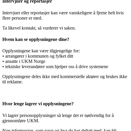
Intervjuer og reportasjer​​​​‌ ‍ ​‍​‍‌‍ ‌ ​‍‌‍‍‌‌‍‌ ‌‍‍‌‌‍ ‍​‍​‍​ ‍‍​‍​‍‌ ​ ‌‍​‌‌‍ ‍‌‍‍‌‌ ‌​‌ ‍‌​‍ ‍‌‍‍‌‌‍ ​‍​‍​‍ ​​‍​‍‌‍‍​‌ ​‍‌‍‌‌‌‍‌‍​‍​‍​ ‍‍​‍​‍‌‍‍​‌ ‌​‌ ‌​‌ ​​‌ ​ ​ ‍‍​‍ ​‍ ‌ ‌‌‌‍‍ ‌‍ ‌​‍ ‍‌ ​ ‌‍​‌‌‍ ‍‌‍‍‌‌ ‌​‌ ‍‌​‍ ‍‌ ​ ‌ ‌​‌ ‌‌‌‍‌​‌‍‍‌‌‍ ​‍ ‌‍‍‌‌‍ ‍‌ ‌​‌‍‌‌‌‍ ‍‌ ‌​​‍ ‌‍‌‌‌‍‌​‌‍‍‌‌ ‌​​‍ ‌‍ ‌‌‍ ‌‍‌​‌‍‌‌​ ‌‌ ​​‌ ​‍‌‍‌‌‌ ​ ‌‍‌‌‌‍ ‍‌ ‌​‌‍​‌‌ ‌​‌‍‍‌‌‍ ‌‍ ‍​ ‍ ‌‍‍‌‌‍‌​​ ‌‌‍​‍‌‍​‌​ ‌‌​ ‍‌​ ‌‍‌‍​‌‌‍​ ​ ‌‍​‍ ‌​ ‌‍​ ‌‌​ ‌​‌‍​ ​‍ ‌​ ‌​​ ​ ​ ‌​​ ‍​​‍ ‌​ ‍‌‌‍‌‌‌‍‌‍​ ‌​​‍ ‌‌‍‌​​ ​ ​ ‍​​ ‌‌‌‍​‍‌‍‌‌‌‍​‌​ ‌‍‌‍​ ‌‍​‌​ ‌‌​ ‌​​ ‍ ‌ ‌​‌ ‍‌‌ ​​‌‍‌‌​ ‌‌ ​​‌‍​‌‌‍‌ ‌‍‌‌​ ‍ ‌ ​​‌‍​‌‌ ‌​‌‍‍​​ ‌‌ ​​‌‍​‌‌‍‌ ‌‍‌‌‌​​‍‌ ‌‌‌‍‍‌‌‍ ​‌‍‌​‌‍‌‌‌ ​‍​‍‌‌​ ‌‌‌​​‍‌‌ ‌‍‍ ‌‍‌‌‌ ‍‌​‍‌‌​ ​ ‌​‌​​‍‌‌​ ​ ‌​‌​​‍‌‌​ ​‍​ ​‍​ ‌‌‌‍​‌​ ​​​ ‌​​ ​‌​ ‌‍‌‍‌‌‌‍​ ​ ​‍​ ‌​‌‍‌‌​ ​‌​‍‌‌​ ​‍​ ​‍​‍‌‌​ ‌‌‌​‌​​‍ ‍‌ ​‍‌‍‍‌‌‍​ ‌‍‍​‌‌‌​‌‍‌‌‌ ‍​‌ ‌​​‍‌‌​ ‌‌‌​​‍‌‌ ‌‍‍ ‌‍‌‌‌ ‍‌​‍‌‌​ ​ ‌​‌​​‍‌‌​ ​ ‌​‌​​‍‌‌​ ​‍​ ​‍​ ‌​​ ‍‌‌‍‌‌‌‍​ ​ ‍​‌‍‌‍‌‍​‍‌‍​ ​ ‌‍​ ‍‌‌‍​ ‌‍​ ​‍‌‌​ ​‍​ ​‍​‍‌‌​ ‌‌‌​‌​​‍ ‍‌‍​ ‌‍‍​‌‍‍‌‌‍ ​‌‍‌​‌ ​‍‌‍‌‌‌‍ ‍​‍‌‌​ ‌‌‌​​‍‌‌ ‌‍‍ ‌‍‌‌‌ ‍‌​‍‌‌​ ​ ‌​‌​​‍‌‌​ ​ ‌​‌​​‍‌‌​ ​‍​ ​‍‌‍​ ​ ‍​‌‍‌​‌‍‌‍​ ​​​ ‍‌‌‍‌‍‌‍​ ​ ‌‌​ ‍​‌‍​‌​ ​‌​‍‌‌​ ​‍​ ​‍​‍‌‌​ ‌‌‌​‌​​‍ ‍‌ ‌​‌‍‌‌‌ ‍​‌ ‌​​ ‌‍​‍‌‍​‌‌ ​ ‌‍‌‌‌‌‌‌‌ ​‍‌‍ ​​ ‌‌‍‍​‌ ‌​‌ ‌​‌ ​​‌ ​ ​‍‌‌​ ​ ‌​​‌​‍‌‌​ ​‍‌​‌‍​‍‌‌​ ​‍‌​‌‍‌ ‌‌‌‍‍ ‌‍ ‌​‍ ‍‌ ​ ‌‍​‌‌‍ ‍‌‍‍‌‌ ‌​‌ ‍‌​‍ ‍‌ ​ ‌ ‌​‌ ‌‌‌‍‌​‌‍‍‌‌‍ ​‍‌‍‌‍‍‌‌‍‌​​ ‌‌‍​‍‌‍​‌​ ‌‌​ ‍‌​ ‌‍‌‍​‌‌‍​ ​ ‌‍​‍ ‌​ ‌‍​ ‌‌​ ‌​‌‍​ ​‍ ‌​ ‌​​ ​ ​ ‌​​ ‍​​‍ ‌​ ‍‌‌‍‌‌‌‍‌‍​ ‌​​‍ ‌‌‍‌​​ ​ ​ ‍​​ ‌‌‌‍​‍‌‍‌‌‌‍​‌​ ‌‍‌‍​ ‌‍​‌​ ‌‌​ ‌​​‍‌‍‌ ‌​‌ ‍‌‌ ​​‌‍‌‌​ ‌‌ ​​‌‍​‌‌‍‌ ‌‍‌‌​‍‌‍‌ ​​‌‍​‌‌ ‌​‌‍‍​​ ‌‌ ​​‌‍​‌‌‍‌ ‌‍‌‌‌​​‍‌ ‌‌‌‍‍‌‌‍ ​‌‍‌​‌‍‌‌‌ ​‍​‍‌‌​ ‌‌‌​​‍‌‌ ‌‍‍ ‌‍‌‌‌ ‍‌​‍‌‌​ ​ ‌​‌​​‍‌‌​ ​ ‌​‌​​‍‌‌​ ​‍​ ​‍​ ‌‌‌‍​‌​ ​​​ ‌​​ ​‌​ ‌‍‌‍‌‌‌‍​ ​ ​‍​ ‌​‌‍‌‌​ ​‌​‍‌‌​ ​‍​ ​‍​‍‌‌​ ‌‌‌​‌​​‍ ‍‌ ​‍‌‍‍‌‌‍​ ‌‍‍​‌‌‌​‌‍‌‌‌ ‍​‌ ‌​​‍‌‌​ ‌‌‌​​‍‌‌ ‌‍‍ ‌‍‌‌‌ ‍‌​‍‌‌​ ​ ‌​‌​​‍‌‌​ ​ ‌​‌​​‍‌‌​ ​‍​ ​‍​ ‌​​ ‍‌‌‍‌‌‌‍​ ​ ‍​‌‍‌‍‌‍​‍‌‍​ ​ ‌‍​ ‍‌‌‍​ ‌‍​ ​‍‌‌​ ​‍​ ​‍​‍‌‌​ ‌‌‌​‌​​‍ ‍‌‍​ ‌‍‍​‌‍‍‌‌‍ ​‌‍‌​‌ ​‍‌‍‌‌‌‍ ‍​‍‌‌​ ‌‌‌​​‍‌‌ ‌‍‍ ‌‍‌‌‌ ‍‌​‍‌‌​ ​ ‌​‌​​‍‌‌​ ​ ‌​‌​​‍‌‌​ ​‍​ ​‍‌‍​ ​ ‍​‌‍‌​‌‍‌‍​ ​​​ ‍‌‌‍‌‍‌‍​ ​ ‌‌​ ‍​‌‍​‌​ ​‌​‍‌‌​ ​‍​ ​‍​‍‌‌​ ‌‌‌​‌​​‍ ‍‌ ‌​‌‍‌‌‌ ‍​‌ ‌​​‍‌‍‌ ​​‌‍‌‌‌ ​‍‌ ​ ‌ ​​‌‍‌‌‌‍​ ‌ ‌​‌‍‍‌‌ ‌‍‌‍‌‌​ ‌‌ ​​‌ ‌‌‌‍​‍‌‍ ​‌‍‍‌‌ ​ ‌‍‍​‌‍‌‌‌‍‌​​‍​‍‌ ‌
Intervjuer eller reportasjer kan være vanskeligere å fjerne helt hvis
flere personer er med.​​​​‌ ‍ ​‍​‍‌‍ ‌ ​‍‌‍‍‌‌‍‌ ‌‍‍‌‌‍ ‍​‍​‍​ ‍‍​‍​‍‌ ​ ‌‍​‌‌‍ ‍‌‍‍‌‌ ‌​‌ ‍‌​‍ ‍‌‍‍‌‌‍ ​‍​‍​‍ ​​‍​‍‌‍‍​‌ ​‍‌‍‌‌‌‍‌‍​‍​‍​ ‍‍​‍​‍‌‍‍​‌ ‌​‌ ‌​‌ ​​‌ ​ ​ ‍‍​‍ ​‍ ‌ ‌‌‌‍‍ ‌‍ ‌​‍ ‍‌ ​ ‌‍​‌‌‍ ‍‌‍‍‌‌ ‌​‌ ‍‌​‍ ‍‌ ​ ‌ ‌​‌ ‌‌‌‍‌​‌‍‍‌‌‍ ​‍ ‌‍‍‌‌‍ ‍‌ ‌​‌‍‌‌‌‍ ‍‌ ‌​​‍ ‌‍‌‌‌‍‌​‌‍‍‌‌ ‌​​‍ ‌‍ ‌‌‍ ‌‍‌​‌‍‌‌​ ‌‌ ​​‌ ​‍‌‍‌‌‌ ​ ‌‍‌‌‌‍ ‍‌ ‌​‌‍​‌‌ ‌​‌‍‍‌‌‍ ‌‍ ‍​ ‍ ‌‍‍‌‌‍‌​​ ‌‌‍​‍‌‍​‌​ ‌‌​ ‍‌​ ‌‍‌‍​‌‌‍​ ​ ‌‍​‍ ‌​ ‌‍​ ‌‌​ ‌​‌‍​ ​‍ ‌​ ‌​​ ​ ​ ‌​​ ‍​​‍ ‌​ ‍‌‌‍‌‌‌‍‌‍​ ‌​​‍ ‌‌‍‌​​ ​ ​ ‍​​ ‌‌‌‍​‍‌‍‌‌‌‍​‌​ ‌‍‌‍​ ‌‍​‌​ ‌‌​ ‌​​ ‍ ‌ ‌​‌ ‍‌‌ ​​‌‍‌‌​ ‌‌ ​​‌‍​‌‌‍‌ ‌‍‌‌​ ‍ ‌ ​​‌‍​‌‌ ‌​‌‍‍​​ ‌‌ ​​‌‍​‌‌‍‌ ‌‍‌‌‌​​‍‌ ‌‌‌‍‍‌‌‍ ​‌‍‌​‌‍‌‌‌ ​‍​‍‌‌​ ‌‌‌​​‍‌‌ ‌‍‍ ‌‍‌‌‌ ‍‌​‍‌‌​ ​ ‌​‌​​‍‌‌​ ​ ‌​‌​​‍‌‌​ ​‍​ ​‍​ ‌‌‌‍​‌​ ​​​ ‌​​ ​‌​ ‌‍‌‍‌‌‌‍​ ​ ​‍​ ‌​‌‍‌‌​ ​‌​‍‌‌​ ​‍​ ​‍​‍‌‌​ ‌‌‌​‌​​‍ ‍‌ ​‍‌‍‍‌‌‍​ ‌‍‍​‌‌‌​‌‍‌‌‌ ‍​‌ ‌​​‍‌‌​ ‌‌‌​​‍‌‌ ‌‍‍ ‌‍‌‌‌ ‍‌​‍‌‌​ ​ ‌​‌​​‍‌‌​ ​ ‌​‌​​‍‌‌​ ​‍​ ​‍‌‍‌​​ ​​‌‍‌​​ ​​‌‍‌‍​ ‌​​ ‌​​ ‍​​ ​‌​ ‌ ‌‍‌‌​ ‍​​‍‌‌​ ​‍​ ​‍​‍‌‌​ ‌‌‌​‌​​‍ ‍‌‍​ ‌‍‍​‌‍‍‌‌‍ ​‌‍‌​‌ ​‍‌‍‌‌‌‍ ‍​‍‌‌​ ‌‌‌​​‍‌‌ ‌‍‍ ‌‍‌‌‌ ‍‌​‍‌‌​ ​ ‌​‌​​‍‌‌​ ​ ‌​‌​​‍‌‌​ ​‍​ ​‍​ ​ ‌‍‌‌​ ‌‍​ ‍‌​ ‌‌​ ‍‌​ ‌ ‌‍​‍​ ‍‌‌‍‌‍‌‍‌‍​ ‍​​‍‌‌​ ​‍​ ​‍​‍‌‌​ ‌‌‌​‌​​‍ ‍‌ ‌​‌‍‌‌‌ ‍​‌ ‌​​ ‌‍​‍‌‍​‌‌ ​ ‌‍‌‌‌‌‌‌‌ ​‍‌‍ ​​ ‌‌‍‍​‌ ‌​‌ ‌​‌ ​​‌ ​ ​‍‌‌​ ​ ‌​​‌​‍‌‌​ ​‍‌​‌‍​‍‌‌​ ​‍‌​‌‍‌ ‌‌‌‍‍ ‌‍ ‌​‍ ‍‌ ​ ‌‍​‌‌‍ ‍‌‍‍‌‌ ‌​‌ ‍‌​‍ ‍‌ ​ ‌ ‌​‌ ‌‌‌‍‌​‌‍‍‌‌‍ ​‍‌‍‌‍‍‌‌‍‌​​ ‌‌‍​‍‌‍​‌​ ‌‌​ ‍‌​ ‌‍‌‍​‌‌‍​ ​ ‌‍​‍ ‌​ ‌‍​ ‌‌​ ‌​‌‍​ ​‍ ‌​ ‌​​ ​ ​ ‌​​ ‍​​‍ ‌​ ‍‌‌‍‌‌‌‍‌‍​ ‌​​‍ ‌‌‍‌​​ ​ ​ ‍​​ ‌‌‌‍​‍‌‍‌‌‌‍​‌​ ‌‍‌‍​ ‌‍​‌​ ‌‌​ ‌​​‍‌‍‌ ‌​‌ ‍‌‌ ​​‌‍‌‌​ ‌‌ ​​‌‍​‌‌‍‌ ‌‍‌‌​‍‌‍‌ ​​‌‍​‌‌ ‌​‌‍‍​​ ‌‌ ​​‌‍​‌‌‍‌ ‌‍‌‌‌​​‍‌ ‌‌‌‍‍‌‌‍ ​‌‍‌​‌‍‌‌‌ ​‍​‍‌‌​ ‌‌‌​​‍‌‌ ‌‍‍ ‌‍‌‌‌ ‍‌​‍‌‌​ ​ ‌​‌​​‍‌‌​ ​ ‌​‌​​‍‌‌​ ​‍​ ​‍​ ‌‌‌‍​‌​ ​​​ ‌​​ ​‌​ ‌‍‌‍‌‌‌‍​ ​ ​‍​ ‌​‌‍‌‌​ ​‌​‍‌‌​ ​‍​ ​‍​‍‌‌​ ‌‌‌​‌​​‍ ‍‌ ​‍‌‍‍‌‌‍​ ‌‍‍​‌‌‌​‌‍‌‌‌ ‍​‌ ‌​​‍‌‌​ ‌‌‌​​‍‌‌ ‌‍‍ ‌‍‌‌‌ ‍‌​‍‌‌​ ​ ‌​‌​​‍‌‌​ ​ ‌​‌​​‍‌‌​ ​‍​ ​‍‌‍‌​​ ​​‌‍‌​​ ​​‌‍‌‍​ ‌​​ ‌​​ ‍​​ ​‌​ ‌ ‌‍‌‌​ ‍​​‍‌‌​ ​‍​ ​‍​‍‌‌​ ‌‌‌​‌​​‍ ‍‌‍​ ‌‍‍​‌‍‍‌‌‍ ​‌‍‌​‌ ​‍‌‍‌‌‌‍ ‍​‍‌‌​ ‌‌‌​​‍‌‌ ‌‍‍ ‌‍‌‌‌ ‍‌​‍‌‌​ ​ ‌​‌​​‍‌‌​ ​ ‌​‌​​‍‌‌​ ​‍​ ​‍​ ​ ‌‍‌‌​ ‌‍​ ‍‌​ ‌‌​ ‍‌​ ‌ ‌‍​‍​ ‍‌‌‍‌‍‌‍‌‍​ ‍​​‍‌‌​ ​‍​ ​‍​‍‌‌​ ‌‌‌​‌​​‍ ‍‌ ‌​‌‍‌‌‌ ‍​‌ ‌​​‍‌‍‌ ​​‌‍‌‌‌ ​‍‌ ​ ‌ ​​‌‍‌‌‌‍​ ‌ ‌​‌‍‍‌‌ ‌‍‌‍‌‌​ ‌‌ ​​‌ ‌‌‌‍​‍‌‍ ​‌‍‍‌‌ ​ ‌‍‍​‌‍‌‌‌‍‌​​‍​‍‌ ‌
Ta likevel kontakt, så vurderer vi saken.​​​​‌ ‍ ​‍​‍‌‍ ‌ ​‍‌‍‍‌‌‍‌ ‌‍‍‌‌‍ ‍​‍​‍​ ‍‍​‍​‍‌ ​ ‌‍​‌‌‍ ‍‌‍‍‌‌ ‌​‌ ‍‌​‍ ‍‌‍‍‌‌‍ ​‍​‍​‍ ​​‍​‍‌‍‍​‌ ​‍‌‍‌‌‌‍‌‍​‍​‍​ ‍‍​‍​‍‌‍‍​‌ ‌​‌ ‌​‌ ​​‌ ​ ​ ‍‍​‍ ​‍ ‌ ‌‌‌‍‍ ‌‍ ‌​‍ ‍‌ ​ ‌‍​‌‌‍ ‍‌‍‍‌‌ ‌​‌ ‍‌​‍ ‍‌ ​ ‌ ‌​‌ ‌‌‌‍‌​‌‍‍‌‌‍ ​‍ ‌‍‍‌‌‍ ‍‌ ‌​‌‍‌‌‌‍ ‍‌ ‌​​‍ ‌‍‌‌‌‍‌​‌‍‍‌‌ ‌​​‍ ‌‍ ‌‌‍ ‌‍‌​‌‍‌‌​ ‌‌ ​​‌ ​‍‌‍‌‌‌ ​ ‌‍‌‌‌‍ ‍‌ ‌​‌‍​‌‌ ‌​‌‍‍‌‌‍ ‌‍ ‍​ ‍ ‌‍‍‌‌‍‌​​ ‌‌‍​‍‌‍​‌​ ‌‌​ ‍‌​ ‌‍‌‍​‌‌‍​ ​ ‌‍​‍ ‌​ ‌‍​ ‌‌​ ‌​‌‍​ ​‍ ‌​ ‌​​ ​ ​ ‌​​ ‍​​‍ ‌​ ‍‌‌‍‌‌‌‍‌‍​ ‌​​‍ ‌‌‍‌​​ ​ ​ ‍​​ ‌‌‌‍​‍‌‍‌‌‌‍​‌​ ‌‍‌‍​ ‌‍​‌​ ‌‌​ ‌​​ ‍ ‌ ‌​‌ ‍‌‌ ​​‌‍‌‌​ ‌‌ ​​‌‍​‌‌‍‌ ‌‍‌‌​ ‍ ‌ ​​‌‍​‌‌ ‌​‌‍‍​​ ‌‌ ​​‌‍​‌‌‍‌ ‌‍‌‌‌​​‍‌ ‌‌‌‍‍‌‌‍ ​‌‍‌​‌‍‌‌‌ ​‍​‍‌‌​ ‌‌‌​​‍‌‌ ‌‍‍ ‌‍‌‌‌ ‍‌​‍‌‌​ ​ ‌​‌​​‍‌‌​ ​ ‌​‌​​‍‌‌​ ​‍​ ​‍​ ‌‌‌‍​‌​ ​​​ ‌​​ ​‌​ ‌‍‌‍‌‌‌‍​ ​ ​‍​ ‌​‌‍‌‌​ ​‌​‍‌‌​ ​‍​ ​‍​‍‌‌​ ‌‌‌​‌​​‍ ‍‌ ​‍‌‍‍‌‌‍​ ‌‍‍​‌‌‌​‌‍‌‌‌ ‍​‌ ‌​​‍‌‌​ ‌‌‌​​‍‌‌ ‌‍‍ ‌‍‌‌‌ ‍‌​‍‌‌​ ​ ‌​‌​​‍‌‌​ ​ ‌​‌​​‍‌‌​ ​‍​ ​‍​ ​ ​ ​‌​ ‍‌​ ​‌​ ‍‌‌‍‌‌​ ‌‌​ ‌ ​ ​‍​ ‍‌‌‍‌‍​ ‌‍​‍‌‌​ ​‍​ ​‍​‍‌‌​ ‌‌‌​‌​​‍ ‍‌‍​ ‌‍‍​‌‍‍‌‌‍ ​‌‍‌​‌ ​‍‌‍‌‌‌‍ ‍​‍‌‌​ ‌‌‌​​‍‌‌ ‌‍‍ ‌‍‌‌‌ ‍‌​‍‌‌​ ​ ‌​‌​​‍‌‌​ ​ ‌​‌​​‍‌‌​ ​‍​ ​‍​ ‌‌‌‍‌​​ ‌​​ ​​‌‍‌​​ ‌​​ ​‍​ ‍​​ ‍‌​ ‌​​ ‌‌​ ​‌​‍‌‌​ ​‍​ ​‍​‍‌‌​ ‌‌‌​‌​​‍ ‍‌ ‌​‌‍‌‌‌ ‍​‌ ‌​​ ‌‍​‍‌‍​‌‌ ​ ‌‍‌‌‌‌‌‌‌ ​‍‌‍ ​​ ‌‌‍‍​‌ ‌​‌ ‌​‌ ​​‌ ​ ​‍‌‌​ ​ ‌​​‌​‍‌‌​ ​‍‌​‌‍​‍‌‌​ ​‍‌​‌‍‌ ‌‌‌‍‍ ‌‍ ‌​‍ ‍‌ ​ ‌‍​‌‌‍ ‍‌‍‍‌‌ ‌​‌ ‍‌​‍ ‍‌ ​ ‌ ‌​‌ ‌‌‌‍‌​‌‍‍‌‌‍ ​‍‌‍‌‍‍‌‌‍‌​​ ‌‌‍​‍‌‍​‌​ ‌‌​ ‍‌​ ‌‍‌‍​‌‌‍​ ​ ‌‍​‍ ‌​ ‌‍​ ‌‌​ ‌​‌‍​ ​‍ ‌​ ‌​​ ​ ​ ‌​​ ‍​​‍ ‌​ ‍‌‌‍‌‌‌‍‌‍​ ‌​​‍ ‌‌‍‌​​ ​ ​ ‍​​ ‌‌‌‍​‍‌‍‌‌‌‍​‌​ ‌‍‌‍​ ‌‍​‌​ ‌‌​ ‌​​‍‌‍‌ ‌​‌ ‍‌‌ ​​‌‍‌‌​ ‌‌ ​​‌‍​‌‌‍‌ ‌‍‌‌​‍‌‍‌ ​​‌‍​‌‌ ‌​‌‍‍​​ ‌‌ ​​‌‍​‌‌‍‌ ‌‍‌‌‌​​‍‌ ‌‌‌‍‍‌‌‍ ​‌‍‌​‌‍‌‌‌ ​‍​‍‌‌​ ‌‌‌​​‍‌‌ ‌‍‍ ‌‍‌‌‌ ‍‌​‍‌‌​ ​ ‌​‌​​‍‌‌​ ​ ‌​‌​​‍‌‌​ ​‍​ ​‍​ ‌‌‌‍​‌​ ​​​ ‌​​ ​‌​ ‌‍‌‍‌‌‌‍​ ​ ​‍​ ‌​‌‍‌‌​ ​‌​‍‌‌​ ​‍​ ​‍​‍‌‌​ ‌‌‌​‌​​‍ ‍‌ ​‍‌‍‍‌‌‍​ ‌‍‍​‌‌‌​‌‍‌‌‌ ‍​‌ ‌​​‍‌‌​ ‌‌‌​​‍‌‌ ‌‍‍ ‌‍‌‌‌ ‍‌​‍‌‌​ ​ ‌​‌​​‍‌‌​ ​ ‌​‌​​‍‌‌​ ​‍​ ​‍​ ​ ​ ​‌​ ‍‌​ ​‌​ ‍‌‌‍‌‌​ ‌‌​ ‌ ​ ​‍​ ‍‌‌‍‌‍​ ‌‍​‍‌‌​ ​‍​ ​‍​‍‌‌​ ‌‌‌​‌​​‍ ‍‌‍​ ‌‍‍​‌‍‍‌‌‍ ​‌‍‌​‌ ​‍‌‍‌‌‌‍ ‍​‍‌‌​ ‌‌‌​​‍‌‌ ‌‍‍ ‌‍‌‌‌ ‍‌​‍‌‌​ ​ ‌​‌​​‍‌‌​ ​ ‌​‌​​‍‌‌​ ​‍​ ​‍​ ‌‌‌‍‌​​ ‌​​ ​​‌‍‌​​ ‌​​ ​‍​ ‍​​ ‍‌​ ‌​​ ‌‌​ ​‌​‍‌‌​ ​‍​ ​‍​‍‌‌​ ‌‌‌​‌​​‍ ‍‌ ‌​‌‍‌‌‌ ‍​‌ ‌​​‍‌‍‌ ​​‌‍‌‌‌ ​‍‌ ​ ‌ ​​‌‍‌‌‌‍​ ‌ ‌​‌‍‍‌‌ ‌‍‌‍‌‌​ ‌‌ ​​‌ ‌‌‌‍​‍‌‍ ​‌‍‍‌‌ ​ ‌‍‍​‌‍‌‌‌‍‌​​‍​‍‌ ‌
Hvem kan se opplysningene dine?​​​​‌ ‍ ​‍​‍‌‍ ‌ ​‍‌‍‍‌‌‍‌ ‌‍‍‌‌‍ ‍​‍​‍​ ‍‍​‍​‍‌ ​ ‌‍​‌‌‍ ‍‌‍‍‌‌ ‌​‌ ‍‌​‍ ‍‌‍‍‌‌‍ ​‍​‍​‍ ​​‍​‍‌‍‍​‌ ​‍‌‍‌‌‌‍‌‍​‍​‍​ ‍‍​‍​‍‌‍‍​‌ ‌​‌ ‌​‌ ​​‌ ​ ​ ‍‍​‍ ​‍ ‌ ‌‌‌‍‍ ‌‍ ‌​‍ ‍‌ ​ ‌‍​‌‌‍ ‍‌‍‍‌‌ ‌​‌ ‍‌​‍ ‍‌ ​ ‌ ‌​‌ ‌‌‌‍‌​‌‍‍‌‌‍ ​‍ ‌‍‍‌‌‍ ‍‌ ‌​‌‍‌‌‌‍ ‍‌ ‌​​‍ ‌‍‌‌‌‍‌​‌‍‍‌‌ ‌​​‍ ‌‍ ‌‌‍ ‌‍‌​‌‍‌‌​ ‌‌ ​​‌ ​‍‌‍‌‌‌ ​ ‌‍‌‌‌‍ ‍‌ ‌​‌‍​‌‌ ‌​‌‍‍‌‌‍ ‌‍ ‍​ ‍ ‌‍‍‌‌‍‌​​ ‌‌‍​‍‌‍​‌​ ‌‌​ ‍‌​ ‌‍‌‍​‌‌‍​ ​ ‌‍​‍ ‌​ ‌‍​ ‌‌​ ‌​‌‍​ ​‍ ‌​ ‌​​ ​ ​ ‌​​ ‍​​‍ ‌​ ‍‌‌‍‌‌‌‍‌‍​ ‌​​‍ ‌‌‍‌​​ ​ ​ ‍​​ ‌‌‌‍​‍‌‍‌‌‌‍​‌​ ‌‍‌‍​ ‌‍​‌​ ‌‌​ ‌​​ ‍ ‌ ‌​‌ ‍‌‌ ​​‌‍‌‌​ ‌‌ ​​‌‍​‌‌‍‌ ‌‍‌‌​ ‍ ‌ ​​‌‍​‌‌ ‌​‌‍‍​​ ‌‌ ​​‌‍​‌‌‍‌ ‌‍‌‌‌​​‍‌ ‌‌‌‍‍‌‌‍ ​‌‍‌​‌‍‌‌‌ ​‍​‍‌‌​ ‌‌‌​​‍‌‌ ‌‍‍ ‌‍‌‌‌ ‍‌​‍‌‌​ ​ ‌​‌​​‍‌‌​ ​ ‌​‌​​‍‌‌​ ​‍​ ​‍‌‍‌​‌‍​ ‌‍​‍‌‍‌​​ ‌‌​ ​‌‌‍‌​‌‍​ ​ ‌‌​ ‌​‌‍‌‍​ ‍​​‍‌‌​ ​‍​ ​‍​‍‌‌​ ‌‌‌​‌​​‍ ‍‌ ​‍‌‍‍‌‌‍​ ‌‍‍​‌‌‌​‌‍‌‌‌ ‍​‌ ‌​​‍‌‌​ ‌‌‌​​‍‌‌ ‌‍‍ ‌‍‌‌‌ ‍‌​‍‌‌​ ​ ‌​‌​​‍‌‌​ ​ ‌​‌​​‍‌‌​ ​‍​ ​‍‌‍‌‌​ ‌‍​ ‍‌‌‍​‍‌‍​‍​ ‌‌​ ‌ ‌‍​‌​ ‌‌​ ​‌‌‍​‌‌‍​‍​‍‌‌​ ​‍​ ​‍​‍‌‌​ ‌‌‌​‌​​‍ ‍‌‍​ ‌‍‍​‌‍‍‌‌‍ ​‌‍‌​‌ ​‍‌‍‌‌‌‍ ‍​‍‌‌​ ‌‌‌​​‍‌‌ ‌‍‍ ‌‍‌‌‌ ‍‌​‍‌‌​ ​ ‌​‌​​‍‌‌​ ​ ‌​‌​​‍‌‌​ ​‍​ ​‍​ ‍‌‌‍‌‌​ ‌​​ ‌‍‌‍​‌​ ‍​​ ‌‍​ ​​​ ‍​‌‍​‌‌‍​‌‌‍​‍​‍‌‌​ ​‍​ ​‍​‍‌‌​ ‌‌‌​‌​​‍ ‍‌ ‌​‌‍‌‌‌ ‍​‌ ‌​​ ‌‍​‍‌‍​‌‌ ​ ‌‍‌‌‌‌‌‌‌ ​‍‌‍ ​​ ‌‌‍‍​‌ ‌​‌ ‌​‌ ​​‌ ​ ​‍‌‌​ ​ ‌​​‌​‍‌‌​ ​‍‌​‌‍​‍‌‌​ ​‍‌​‌‍‌ ‌‌‌‍‍ ‌‍ ‌​‍ ‍‌ ​ ‌‍​‌‌‍ ‍‌‍‍‌‌ ‌​‌ ‍‌​‍ ‍‌ ​ ‌ ‌​‌ ‌‌‌‍‌​‌‍‍‌‌‍ ​‍‌‍‌‍‍‌‌‍‌​​ ‌‌‍​‍‌‍​‌​ ‌‌​ ‍‌​ ‌‍‌‍​‌‌‍​ ​ ‌‍​‍ ‌​ ‌‍​ ‌‌​ ‌​‌‍​ ​‍ ‌​ ‌​​ ​ ​ ‌​​ ‍​​‍ ‌​ ‍‌‌‍‌‌‌‍‌‍​ ‌​​‍ ‌‌‍‌​​ ​ ​ ‍​​ ‌‌‌‍​‍‌‍‌‌‌‍​‌​ ‌‍‌‍​ ‌‍​‌​ ‌‌​ ‌​​‍‌‍‌ ‌​‌ ‍‌‌ ​​‌‍‌‌​ ‌‌ ​​‌‍​‌‌‍‌ ‌‍‌‌​‍‌‍‌ ​​‌‍​‌‌ ‌​‌‍‍​​ ‌‌ ​​‌‍​‌‌‍‌ ‌‍‌‌‌​​‍‌ ‌‌‌‍‍‌‌‍ ​‌‍‌​‌‍‌‌‌ ​‍​‍‌‌​ ‌‌‌​​‍‌‌ ‌‍‍ ‌‍‌‌‌ ‍‌​‍‌‌​ ​ ‌​‌​​‍‌‌​ ​ ‌​‌​​‍‌‌​ ​‍​ ​‍‌‍‌​‌‍​ ‌‍​‍‌‍‌​​ ‌‌​ ​‌‌‍‌​‌‍​ ​ ‌‌​ ‌​‌‍‌‍​ ‍​​‍‌‌​ ​‍​ ​‍​‍‌‌​ ‌‌‌​‌​​‍ ‍‌ ​‍‌‍‍‌‌‍​ ‌‍‍​‌‌‌​‌‍‌‌‌ ‍​‌ ‌​​‍‌‌​ ‌‌‌​​‍‌‌ ‌‍‍ ‌‍‌‌‌ ‍‌​‍‌‌​ ​ ‌​‌​​‍‌‌​ ​ ‌​‌​​‍‌‌​ ​‍​ ​‍‌‍‌‌​ ‌‍​ ‍‌‌‍​‍‌‍​‍​ ‌‌​ ‌ ‌‍​‌​ ‌‌​ ​‌‌‍​‌‌‍​‍​‍‌‌​ ​‍​ ​‍​‍‌‌​ ‌‌‌​‌​​‍ ‍‌‍​ ‌‍‍​‌‍‍‌‌‍ ​‌‍‌​‌ ​‍‌‍‌‌‌‍ ‍​‍‌‌​ ‌‌‌​​‍‌‌ ‌‍‍ ‌‍‌‌‌ ‍‌​‍‌‌​ ​ ‌​‌​​‍‌‌​ ​ ‌​‌​​‍‌‌​ ​‍​ ​‍​ ‍‌‌‍‌‌​ ‌​​ ‌‍‌‍​‌​ ‍​​ ‌‍​ ​​​ ‍​‌‍​‌‌‍​‌‌‍​‍​‍‌‌​ ​‍​ ​‍​‍‌‌​ ‌‌‌​‌​​‍ ‍‌ ‌​‌‍‌‌‌ ‍​‌ ‌​​‍‌‍‌ ​​‌‍‌‌‌ ​‍‌ ​ ‌ ​​‌‍‌‌‌‍​ ‌ ‌​‌‍‍‌‌ ‌‍‌‍‌‌​ ‌‌ ​​‌ ‌‌‌‍​‍‌‍ ​‌‍‍‌‌ ​ ‌‍‍​‌‍‌‌‌‍‌​​‍​‍‌ ‌
Opplysningene kan være tilgjengelige for:
• arrangører i kommunen og fylket ditt
• ansatte i UKM Norge
• tekniske leverandører som hjelper oss å drive systemene​​​​‌ ‍ ​‍​‍‌‍ ‌ ​‍‌‍‍‌‌‍‌ ‌‍‍‌‌‍ ‍​‍​‍​ ‍‍​‍​‍‌ ​ ‌‍​‌‌‍ ‍‌‍‍‌‌ ‌​‌ ‍‌​‍ ‍‌‍‍‌‌‍ ​‍​‍​‍ ​​‍​‍‌‍‍​‌ ​‍‌‍‌‌‌‍‌‍​‍​‍​ ‍‍​‍​‍‌‍‍​‌ ‌​‌ ‌​‌ ​​‌ ​ ​ ‍‍​‍ ​‍ ‌ ‌‌‌‍‍ ‌‍ ‌​‍ ‍‌ ​ ‌‍​‌‌‍ ‍‌‍‍‌‌ ‌​‌ ‍‌​‍ ‍‌ ​ ‌ ‌​‌ ‌‌‌‍‌​‌‍‍‌‌‍ ​‍ ‌‍‍‌‌‍ ‍‌ ‌​‌‍‌‌‌‍ ‍‌ ‌​​‍ ‌‍‌‌‌‍‌​‌‍‍‌‌ ‌​​‍ ‌‍ ‌‌‍ ‌‍‌​‌‍‌‌​ ‌‌ ​​‌ ​‍‌‍‌‌‌ ​ ‌‍‌‌‌‍ ‍‌ ‌​‌‍​‌‌ ‌​‌‍‍‌‌‍ ‌‍ ‍​ ‍ ‌‍‍‌‌‍‌​​ ‌‌‍​‍‌‍​‌​ ‌‌​ ‍‌​ ‌‍‌‍​‌‌‍​ ​ ‌‍​‍ ‌​ ‌‍​ ‌‌​ ‌​‌‍​ ​‍ ‌​ ‌​​ ​ ​ ‌​​ ‍​​‍ ‌​ ‍‌‌‍‌‌‌‍‌‍​ ‌​​‍ ‌‌‍‌​​ ​ ​ ‍​​ ‌‌‌‍​‍‌‍‌‌‌‍​‌​ ‌‍‌‍​ ‌‍​‌​ ‌‌​ ‌​​ ‍ ‌ ‌​‌ ‍‌‌ ​​‌‍‌‌​ ‌‌ ​​‌‍​‌‌‍‌ ‌‍‌‌​ ‍ ‌ ​​‌‍​‌‌ ‌​‌‍‍​​ ‌‌ ​​‌‍​‌‌‍‌ ‌‍‌‌‌​​‍‌ ‌‌‌‍‍‌‌‍ ​‌‍‌​‌‍‌‌‌ ​‍​‍‌‌​ ‌‌‌​​‍‌‌ ‌‍‍ ‌‍‌‌‌ ‍‌​‍‌‌​ ​ ‌​‌​​‍‌‌​ ​ ‌​‌​​‍‌‌​ ​‍​ ​‍‌‍‌​‌‍​ ‌‍​‍‌‍‌​​ ‌‌​ ​‌‌‍‌​‌‍​ ​ ‌‌​ ‌​‌‍‌‍​ ‍​​‍‌‌​ ​‍​ ​‍​‍‌‌​ ‌‌‌​‌​​‍ ‍‌ ​‍‌‍‍‌‌‍​ ‌‍‍​‌‌‌​‌‍‌‌‌ ‍​‌ ‌​​‍‌‌​ ‌‌‌​​‍‌‌ ‌‍‍ ‌‍‌‌‌ ‍‌​‍‌‌​ ​ ‌​‌​​‍‌‌​ ​ ‌​‌​​‍‌‌​ ​‍​ ​‍‌‍​ ​ ​ ‌‍‌‌‌‍‌‍‌‍‌‌​ ‌‍​ ​‌‌‍‌​​ ‌‌​ ​‌​ ‌ ​ ​​​‍‌‌​ ​‍​ ​‍​‍‌‌​ ‌‌‌​‌​​‍ ‍‌‍​ ‌‍‍​‌‍‍‌‌‍ ​‌‍‌​‌ ​‍‌‍‌‌‌‍ ‍​‍‌‌​ ‌‌‌​​‍‌‌ ‌‍‍ ‌‍‌‌‌ ‍‌​‍‌‌​ ​ ‌​‌​​‍‌‌​ ​ ‌​‌​​‍‌‌​ ​‍​ ​‍​ ‌ ‌‍‌​​ ‌‍‌‍​‍​ ‍​​ ‍​​ ​‌​ ‌​​ ‌‌‌‍​ ​ ‍​​ ​​​‍‌‌​ ​‍​ ​‍​‍‌‌​ ‌‌‌​‌​​‍ ‍‌ ‌​‌‍‌‌‌ ‍​‌ ‌​​ ‌‍​‍‌‍​‌‌ ​ ‌‍‌‌‌‌‌‌‌ ​‍‌‍ ​​ ‌‌‍‍​‌ ‌​‌ ‌​‌ ​​‌ ​ ​‍‌‌​ ​ ‌​​‌​‍‌‌​ ​‍‌​‌‍​‍‌‌​ ​‍‌​‌‍‌ ‌‌‌‍‍ ‌‍ ‌​‍ ‍‌ ​ ‌‍​‌‌‍ ‍‌‍‍‌‌ ‌​‌ ‍‌​‍ ‍‌ ​ ‌ ‌​‌ ‌‌‌‍‌​‌‍‍‌‌‍ ​‍‌‍‌‍‍‌‌‍‌​​ ‌‌‍​‍‌‍​‌​ ‌‌​ ‍‌​ ‌‍‌‍​‌‌‍​ ​ ‌‍​‍ ‌​ ‌‍​ ‌‌​ ‌​‌‍​ ​‍ ‌​ ‌​​ ​ ​ ‌​​ ‍​​‍ ‌​ ‍‌‌‍‌‌‌‍‌‍​ ‌​​‍ ‌‌‍‌​​ ​ ​ ‍​​ ‌‌‌‍​‍‌‍‌‌‌‍​‌​ ‌‍‌‍​ ‌‍​‌​ ‌‌​ ‌​​‍‌‍‌ ‌​‌ ‍‌‌ ​​‌‍‌‌​ ‌‌ ​​‌‍​‌‌‍‌ ‌‍‌‌​‍‌‍‌ ​​‌‍​‌‌ ‌​‌‍‍​​ ‌‌ ​​‌‍​‌‌‍‌ ‌‍‌‌‌​​‍‌ ‌‌‌‍‍‌‌‍ ​‌‍‌​‌‍‌‌‌ ​‍​‍‌‌​ ‌‌‌​​‍‌‌ ‌‍‍ ‌‍‌‌‌ ‍‌​‍‌‌​ ​ ‌​‌​​‍‌‌​ ​ ‌​‌​​‍‌‌​ ​‍​ ​‍‌‍‌​‌‍​ ‌‍​‍‌‍‌​​ ‌‌​ ​‌‌‍‌​‌‍​ ​ ‌‌​ ‌​‌‍‌‍​ ‍​​‍‌‌​ ​‍​ ​‍​‍‌‌​ ‌‌‌​‌​​‍ ‍‌ ​‍‌‍‍‌‌‍​ ‌‍‍​‌‌‌​‌‍‌‌‌ ‍​‌ ‌​​‍‌‌​ ‌‌‌​​‍‌‌ ‌‍‍ ‌‍‌‌‌ ‍‌​‍‌‌​ ​ ‌​‌​​‍‌‌​ ​ ‌​‌​​‍‌‌​ ​‍​ ​‍‌‍​ ​ ​ ‌‍‌‌‌‍‌‍‌‍‌‌​ ‌‍​ ​‌‌‍‌​​ ‌‌​ ​‌​ ‌ ​ ​​​‍‌‌​ ​‍​ ​‍​‍‌‌​ ‌‌‌​‌​​‍ ‍‌‍​ ‌‍‍​‌‍‍‌‌‍ ​‌‍‌​‌ ​‍‌‍‌‌‌‍ ‍​‍‌‌​ ‌‌‌​​‍‌‌ ‌‍‍ ‌‍‌‌‌ ‍‌​‍‌‌​ ​ ‌​‌​​‍‌‌​ ​ ‌​‌​​‍‌‌​ ​‍​ ​‍​ ‌ ‌‍‌​​ ‌‍‌‍​‍​ ‍​​ ‍​​ ​‌​ ‌​​ ‌‌‌‍​ ​ ‍​​ ​​​‍‌‌​ ​‍​ ​‍​‍‌‌​ ‌‌‌​‌​​‍ ‍‌ ‌​‌‍‌‌‌ ‍​‌ ‌​​‍‌‍‌ ​​‌‍‌‌‌ ​‍‌ ​ ‌ ​​‌‍‌‌‌‍​ ‌ ‌​‌‍‍‌‌ ‌‍‌‍‌‌​ ‌‌ ​​‌ ‌‌‌‍​‍‌‍ ​‌‍‍‌‌ ​ ‌‍‍​‌‍‌‌‌‍‌​​‍​‍‌ ‌
Opplysningene deles ikke med kommersielle aktører og brukes ikke
til reklame.
Hvor lenge lagrer vi opplysningene?​​​​‌ ‍ ​‍​‍‌‍ ‌ ​‍‌‍‍‌‌‍‌ ‌‍‍‌‌‍ ‍​‍​‍​ ‍‍​‍​‍‌ ​ ‌‍​‌‌‍ ‍‌‍‍‌‌ ‌​‌ ‍‌​‍ ‍‌‍‍‌‌‍ ​‍​‍​‍ ​​‍​‍‌‍‍​‌ ​‍‌‍‌‌‌‍‌‍​‍​‍​ ‍‍​‍​‍‌‍‍​‌ ‌​‌ ‌​‌ ​​‌ ​ ​ ‍‍​‍ ​‍ ‌ ‌‌‌‍‍ ‌‍ ‌​‍ ‍‌ ​ ‌‍​‌‌‍ ‍‌‍‍‌‌ ‌​‌ ‍‌​‍ ‍‌ ​ ‌ ‌​‌ ‌‌‌‍‌​‌‍‍‌‌‍ ​‍ ‌‍‍‌‌‍ ‍‌ ‌​‌‍‌‌‌‍ ‍‌ ‌​​‍ ‌‍‌‌‌‍‌​‌‍‍‌‌ ‌​​‍ ‌‍ ‌‌‍ ‌‍‌​‌‍‌‌​ ‌‌ ​​‌ ​‍‌‍‌‌‌ ​ ‌‍‌‌‌‍ ‍‌ ‌​‌‍​‌‌ ‌​‌‍‍‌‌‍ ‌‍ ‍​ ‍ ‌‍‍‌‌‍‌​​ ‌‌‍​‍‌‍​‌​ ‌‌​ ‍‌​ ‌‍‌‍​‌‌‍​ ​ ‌‍​‍ ‌​ ‌‍​ ‌‌​ ‌​‌‍​ ​‍ ‌​ ‌​​ ​ ​ ‌​​ ‍​​‍ ‌​ ‍‌‌‍‌‌‌‍‌‍​ ‌​​‍ ‌‌‍‌​​ ​ ​ ‍​​ ‌‌‌‍​‍‌‍‌‌‌‍​‌​ ‌‍‌‍​ ‌‍​‌​ ‌‌​ ‌​​ ‍ ‌ ‌​‌ ‍‌‌ ​​‌‍‌‌​ ‌‌ ​​‌‍​‌‌‍‌ ‌‍‌‌​ ‍ ‌ ​​‌‍​‌‌ ‌​‌‍‍​​ ‌‌ ​​‌‍​‌‌‍‌ ‌‍‌‌‌​​‍‌ ‌‌‌‍‍‌‌‍ ​‌‍‌​‌‍‌‌‌ ​‍​‍‌‌​ ‌‌‌​​‍‌‌ ‌‍‍ ‌‍‌‌‌ ‍‌​‍‌‌​ ​ ‌​‌​​‍‌‌​ ​ ‌​‌​​‍‌‌​ ​‍​ ​‍‌‍‌‌​ ​ ​ ‌​‌‍​‍‌‍​‌​ ​‍​ ​‌​ ‍​​ ‌‌​ ​​‌‍​ ​ ‌‍​‍‌‌​ ​‍​ ​‍​‍‌‌​ ‌‌‌​‌​​‍ ‍‌ ​‍‌‍‍‌‌‍​ ‌‍‍​‌‌‌​‌‍‌‌‌ ‍​‌ ‌​​‍‌‌​ ‌‌‌​​‍‌‌ ‌‍‍ ‌‍‌‌‌ ‍‌​‍‌‌​ ​ ‌​‌​​‍‌‌​ ​ ‌​‌​​‍‌‌​ ​‍​ ​‍‌‍‌​​ ​ ‌‍​‌​ ‌‍‌‍​‌​ ​‌​ ‌‍‌‍​‍​ ‍‌‌‍​‍​ ‌ ​ ‌​​‍‌‌​ ​‍​ ​‍​‍‌‌​ ‌‌‌​‌​​‍ ‍‌‍​ ‌‍‍​‌‍‍‌‌‍ ​‌‍‌​‌ ​‍‌‍‌‌‌‍ ‍​‍‌‌​ ‌‌‌​​‍‌‌ ‌‍‍ ‌‍‌‌‌ ‍‌​‍‌‌​ ​ ‌​‌​​‍‌‌​ ​ ‌​‌​​‍‌‌​ ​‍​ ​‍​ ‌‍‌‍​‍‌‍‌​​ ‌‌​ ​‌​ ​‌​ ​​​ ‍​​ ‌‍​ ‌​‌‍‌‍‌‍‌‌​‍‌‌​ ​‍​ ​‍​‍‌‌​ ‌‌‌​‌​​‍ ‍‌ ‌​‌‍‌‌‌ ‍​‌ ‌​​ ‌‍​‍‌‍​‌‌ ​ ‌‍‌‌‌‌‌‌‌ ​‍‌‍ ​​ ‌‌‍‍​‌ ‌​‌ ‌​‌ ​​‌ ​ ​‍‌‌​ ​ ‌​​‌​‍‌‌​ ​‍‌​‌‍​‍‌‌​ ​‍‌​‌‍‌ ‌‌‌‍‍ ‌‍ ‌​‍ ‍‌ ​ ‌‍​‌‌‍ ‍‌‍‍‌‌ ‌​‌ ‍‌​‍ ‍‌ ​ ‌ ‌​‌ ‌‌‌‍‌​‌‍‍‌‌‍ ​‍‌‍‌‍‍‌‌‍‌​​ ‌‌‍​‍‌‍​‌​ ‌‌​ ‍‌​ ‌‍‌‍​‌‌‍​ ​ ‌‍​‍ ‌​ ‌‍​ ‌‌​ ‌​‌‍​ ​‍ ‌​ ‌​​ ​ ​ ‌​​ ‍​​‍ ‌​ ‍‌‌‍‌‌‌‍‌‍​ ‌​​‍ ‌‌‍‌​​ ​ ​ ‍​​ ‌‌‌‍​‍‌‍‌‌‌‍​‌​ ‌‍‌‍​ ‌‍​‌​ ‌‌​ ‌​​‍‌‍‌ ‌​‌ ‍‌‌ ​​‌‍‌‌​ ‌‌ ​​‌‍​‌‌‍‌ ‌‍‌‌​‍‌‍‌ ​​‌‍​‌‌ ‌​‌‍‍​​ ‌‌ ​​‌‍​‌‌‍‌ ‌‍‌‌‌​​‍‌ ‌‌‌‍‍‌‌‍ ​‌‍‌​‌‍‌‌‌ ​‍​‍‌‌​ ‌‌‌​​‍‌‌ ‌‍‍ ‌‍‌‌‌ ‍‌​‍‌‌​ ​ ‌​‌​​‍‌‌​ ​ ‌​‌​​‍‌‌​ ​‍​ ​‍‌‍‌‌​ ​ ​ ‌​‌‍​‍‌‍​‌​ ​‍​ ​‌​ ‍​​ ‌‌​ ​​‌‍​ ​ ‌‍​‍‌‌​ ​‍​ ​‍​‍‌‌​ ‌‌‌​‌​​‍ ‍‌ ​‍‌‍‍‌‌‍​ ‌‍‍​‌‌‌​‌‍‌‌‌ ‍​‌ ‌​​‍‌‌​ ‌‌‌​​‍‌‌ ‌‍‍ ‌‍‌‌‌ ‍‌​‍‌‌​ ​ ‌​‌​​‍‌‌​ ​ ‌​‌​​‍‌‌​ ​‍​ ​‍‌‍‌​​ ​ ‌‍​‌​ ‌‍‌‍​‌​ ​‌​ ‌‍‌‍​‍​ ‍‌‌‍​‍​ ‌ ​ ‌​​‍‌‌​ ​‍​ ​‍​‍‌‌​ ‌‌‌​‌​​‍ ‍‌‍​ ‌‍‍​‌‍‍‌‌‍ ​‌‍‌​‌ ​‍‌‍‌‌‌‍ ‍​‍‌‌​ ‌‌‌​​‍‌‌ ‌‍‍ ‌‍‌‌‌ ‍‌​‍‌‌​ ​ ‌​‌​​‍‌‌​ ​ ‌​‌​​‍‌‌​ ​‍​ ​‍​ ‌‍‌‍​‍‌‍‌​​ ‌‌​ ​‌​ ​‌​ ​​​ ‍​​ ‌‍​ ‌​‌‍‌‍‌‍‌‌​‍‌‌​ ​‍​ ​‍​‍‌‌​ ‌‌‌​‌​​‍ ‍‌ ‌​‌‍‌‌‌ ‍​‌ ‌​​‍‌‍‌ ​​‌‍‌‌‌ ​‍‌ ​ ‌ ​​‌‍‌‌‌‍​ ‌ ‌​‌‍‍‌‌ ‌‍‌‍‌‌​ ‌‌ ​​‌ ‌‌‌‍​‍‌‍ ​‌‍‍‌‌ ​ ‌‍‍​‌‍‌‌‌‍‌​​‍​‍‌ ‌
Vi lagrer personopplysninger så lenge det er nødvendig for å
gjennomføre UKM.​​​​‌ ‍ ​‍​‍‌‍ ‌ ​‍‌‍‍‌‌‍‌ ‌‍‍‌‌‍ ‍​‍​‍​ ‍‍​‍​‍‌ ​ ‌‍​‌‌‍ ‍‌‍‍‌‌ ‌​‌ ‍‌​‍ ‍‌‍‍‌‌‍ ​‍​‍​‍ ​​‍​‍‌‍‍​‌ ​‍‌‍‌‌‌‍‌‍​‍​‍​ ‍‍​‍​‍‌‍‍​‌ ‌​‌ ‌​‌ ​​‌ ​ ​ ‍‍​‍ ​‍ ‌ ‌‌‌‍‍ ‌‍ ‌​‍ ‍‌ ​ ‌‍​‌‌‍ ‍‌‍‍‌‌ ‌​‌ ‍‌​‍ ‍‌ ​ ‌ ‌​‌ ‌‌‌‍‌​‌‍‍‌‌‍ ​‍ ‌‍‍‌‌‍ ‍‌ ‌​‌‍‌‌‌‍ ‍‌ ‌​​‍ ‌‍‌‌‌‍‌​‌‍‍‌‌ ‌​​‍ ‌‍ ‌‌‍ ‌‍‌​‌‍‌‌​ ‌‌ ​​‌ ​‍‌‍‌‌‌ ​ ‌‍‌‌‌‍ ‍‌ ‌​‌‍​‌‌ ‌​‌‍‍‌‌‍ ‌‍ ‍​ ‍ ‌‍‍‌‌‍‌​​ ‌‌‍​‍‌‍​‌​ ‌‌​ ‍‌​ ‌‍‌‍​‌‌‍​ ​ ‌‍​‍ ‌​ ‌‍​ ‌‌​ ‌​‌‍​ ​‍ ‌​ ‌​​ ​ ​ ‌​​ ‍​​‍ ‌​ ‍‌‌‍‌‌‌‍‌‍​ ‌​​‍ ‌‌‍‌​​ ​ ​ ‍​​ ‌‌‌‍​‍‌‍‌‌‌‍​‌​ ‌‍‌‍​ ‌‍​‌​ ‌‌​ ‌​​ ‍ ‌ ‌​‌ ‍‌‌ ​​‌‍‌‌​ ‌‌ ​​‌‍​‌‌‍‌ ‌‍‌‌​ ‍ ‌ ​​‌‍​‌‌ ‌​‌‍‍​​ ‌‌ ​​‌‍​‌‌‍‌ ‌‍‌‌‌​​‍‌ ‌‌‌‍‍‌‌‍ ​‌‍‌​‌‍‌‌‌ ​‍​‍‌‌​ ‌‌‌​​‍‌‌ ‌‍‍ ‌‍‌‌‌ ‍‌​‍‌‌​ ​ ‌​‌​​‍‌‌​ ​ ‌​‌​​‍‌‌​ ​‍​ ​‍‌‍‌‌​ ​ ​ ‌​‌‍​‍‌‍​‌​ ​‍​ ​‌​ ‍​​ ‌‌​ ​​‌‍​ ​ ‌‍​‍‌‌​ ​‍​ ​‍​‍‌‌​ ‌‌‌​‌​​‍ ‍‌ ​‍‌‍‍‌‌‍​ ‌‍‍​‌‌‌​‌‍‌‌‌ ‍​‌ ‌​​‍‌‌​ ‌‌‌​​‍‌‌ ‌‍‍ ‌‍‌‌‌ ‍‌​‍‌‌​ ​ ‌​‌​​‍‌‌​ ​ ‌​‌​​‍‌‌​ ​‍​ ​‍​ ‌ ‌‍​‌‌‍​‍‌‍‌‍​ ​‌‌‍​‍​ ‍​‌‍​ ​ ​‌​ ​ ​ ​​‌‍‌‍​‍‌‌​ ​‍​ ​‍​‍‌‌​ ‌‌‌​‌​​‍ ‍‌‍​ ‌‍‍​‌‍‍‌‌‍ ​‌‍‌​‌ ​‍‌‍‌‌‌‍ ‍​‍‌‌​ ‌‌‌​​‍‌‌ ‌‍‍ ‌‍‌‌‌ ‍‌​‍‌‌​ ​ ‌​‌​​‍‌‌​ ​ ‌​‌​​‍‌‌​ ​‍​ ​‍‌‍‌‍‌‍​‌​ ‍‌‌‍​‌​ ‌‍‌‍​‌​ ‍​‌‍​‍​ ​​‌‍​ ​ ​​‌‍‌​​‍‌‌​ ​‍​ ​‍​‍‌‌​ ‌‌‌​‌​​‍ ‍‌ ‌​‌‍‌‌‌ ‍​‌ ‌​​ ‌‍​‍‌‍​‌‌ ​ ‌‍‌‌‌‌‌‌‌ ​‍‌‍ ​​ ‌‌‍‍​‌ ‌​‌ ‌​‌ ​​‌ ​ ​‍‌‌​ ​ ‌​​‌​‍‌‌​ ​‍‌​‌‍​‍‌‌​ ​‍‌​‌‍‌ ‌‌‌‍‍ ‌‍ ‌​‍ ‍‌ ​ ‌‍​‌‌‍ ‍‌‍‍‌‌ ‌​‌ ‍‌​‍ ‍‌ ​ ‌ ‌​‌ ‌‌‌‍‌​‌‍‍‌‌‍ ​‍‌‍‌‍‍‌‌‍‌​​ ‌‌‍​‍‌‍​‌​ ‌‌​ ‍‌​ ‌‍‌‍​‌‌‍​ ​ ‌‍​‍ ‌​ ‌‍​ ‌‌​ ‌​‌‍​ ​‍ ‌​ ‌​​ ​ ​ ‌​​ ‍​​‍ ‌​ ‍‌‌‍‌‌‌‍‌‍​ ‌​​‍ ‌‌‍‌​​ ​ ​ ‍​​ ‌‌‌‍​‍‌‍‌‌‌‍​‌​ ‌‍‌‍​ ‌‍​‌​ ‌‌​ ‌​​‍‌‍‌ ‌​‌ ‍‌‌ ​​‌‍‌‌​ ‌‌ ​​‌‍​‌‌‍‌ ‌‍‌‌​‍‌‍‌ ​​‌‍​‌‌ ‌​‌‍‍​​ ‌‌ ​​‌‍​‌‌‍‌ ‌‍‌‌‌​​‍‌ ‌‌‌‍‍‌‌‍ ​‌‍‌​‌‍‌‌‌ ​‍​‍‌‌​ ‌‌‌​​‍‌‌ ‌‍‍ ‌‍‌‌‌ ‍‌​‍‌‌​ ​ ‌​‌​​‍‌‌​ ​ ‌​‌​​‍‌‌​ ​‍​ ​‍‌‍‌‌​ ​ ​ ‌​‌‍​‍‌‍​‌​ ​‍​ ​‌​ ‍​​ ‌‌​ ​​‌‍​ ​ ‌‍​‍‌‌​ ​‍​ ​‍​‍‌‌​ ‌‌‌​‌​​‍ ‍‌ ​‍‌‍‍‌‌‍​ ‌‍‍​‌‌‌​‌‍‌‌‌ ‍​‌ ‌​​‍‌‌​ ‌‌‌​​‍‌‌ ‌‍‍ ‌‍‌‌‌ ‍‌​‍‌‌​ ​ ‌​‌​​‍‌‌​ ​ ‌​‌​​‍‌‌​ ​‍​ ​‍​ ‌ ‌‍​‌‌‍​‍‌‍‌‍​ ​‌‌‍​‍​ ‍​‌‍​ ​ ​‌​ ​ ​ ​​‌‍‌‍​‍‌‌​ ​‍​ ​‍​‍‌‌​ ‌‌‌​‌​​‍ ‍‌‍​ ‌‍‍​‌‍‍‌‌‍ ​‌‍‌​‌ ​‍‌‍‌‌‌‍ ‍​‍‌‌​ ‌‌‌​​‍‌‌ ‌‍‍ ‌‍‌‌‌ ‍‌​‍‌‌​ ​ ‌​‌​​‍‌‌​ ​ ‌​‌​​‍‌‌​ ​‍​ ​‍‌‍‌‍‌‍​‌​ ‍‌‌‍​‌​ ‌‍‌‍​‌​ ‍​‌‍​‍​ ​​‌‍​ ​ ​​‌‍‌​​‍‌‌​ ​‍​ ​‍​‍‌‌​ ‌‌‌​‌​​‍ ‍‌ ‌​‌‍‌‌‌ ‍​‌ ‌​​‍‌‍‌ ​​‌‍‌‌‌ ​‍‌ ​ ‌ ​​‌‍‌‌‌‍​ ‌ ‌​‌‍‍‌‌ ‌‍‌‍‌‌​ ‌‌ ​​‌ ‌‌‌‍​‍‌‍ ​‌‍‍‌‌ ​ ‌‍‍​‌‍‌‌‌‍‌​​‍​‍‌ ‌
Noe informasjon, som navn og hva du har deltatt med, kan bli