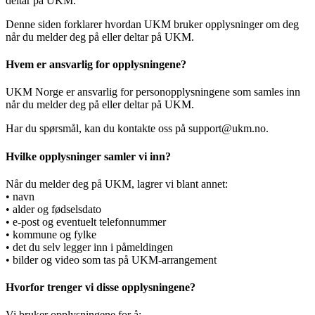
deltar på UKM.​​​​‌ ‍ ​‍​‍‌‍ ‌ ​‍‌‍‍‌‌‍‌ ‌‍‍‌‌‍ ‍​‍​‍​ ‍‍​‍​‍‌ ​ ‌‍​‌‌‍ ‍‌‍‍‌‌ ‌​‌ ‍‌​‍ ‍‌‍‍‌‌‍ ​‍​‍​‍ ​​‍​‍‌‍‍​‌ ​‍‌‍‌‌‌‍‌‍​‍​‍​ ‍‍​‍​‍‌‍‍​‌ ‌​‌ ‌​‌ ​​‌ ​ ​ ‍‍​‍ ​‍ ‌ ‌‌‌‍‍ ‌‍ ‌​‍ ‍‌ ​ ‌‍​‌‌‍ ‍‌‍‍‌‌ ‌​‌ ‍‌​‍ ‍‌ ​ ‌ ‌​‌ ‌‌‌‍‌​‌‍‍‌‌‍ ​‍ ‌‍‍‌‌‍ ‍‌ ‌​‌‍‌‌‌‍ ‍‌ ‌​​‍ ‌‍‌‌‌‍‌​‌‍‍‌‌ ‌​​‍ ‌‍ ‌‌‍ ‌‍‌​‌‍‌‌​ ‌‌ ​​‌ ​‍‌‍‌‌‌ ​ ‌‍‌‌‌‍ ‍‌ ‌​‌‍​‌‌ ‌​‌‍‍‌‌‍ ‌‍ ‍​ ‍ ‌‍‍‌‌‍‌​​ ‌‌‍​‍‌‍​‌​ ‌‌​ ‍‌​ ‌‍‌‍​‌‌‍​ ​ ‌‍​‍ ‌​ ‌‍​ ‌‌​ ‌​‌‍​ ​‍ ‌​ ‌​​ ​ ​ ‌​​ ‍​​‍ ‌​ ‍‌‌‍‌‌‌‍‌‍​ ‌​​‍ ‌‌‍‌​​ ​ ​ ‍​​ ‌‌‌‍​‍‌‍‌‌‌‍​‌​ ‌‍‌‍​ ‌‍​‌​ ‌‌​ ‌​​ ‍ ‌ ‌​‌ ‍‌‌ ​​‌‍‌‌​ ‌‌ ​​‌‍​‌‌‍‌ ‌‍‌‌​ ‍ ‌ ​​‌‍​‌‌ ‌​‌‍‍​​ ‌‌‍‌​‌‍‌‌‌ ​ ‌‍​ ‌ ​‍‌‍‍‌‌ ​​‌ ‌​‌‍‍‌‌‍ ‌‍ ‍​ ‌‍​‍‌‍​‌‌ ​ ‌‍‌‌‌‌‌‌‌ ​‍‌‍ ​​ ‌‌‍‍​‌ ‌​‌ ‌​‌ ​​‌ ​ ​‍‌‌​ ​ ‌​​‌​‍‌‌​ ​‍‌​‌‍​‍‌‌​ ​‍‌​‌‍‌ ‌‌‌‍‍ ‌‍ ‌​‍ ‍‌ ​ ‌‍​‌‌‍ ‍‌‍‍‌‌ ‌​‌ ‍‌​‍ ‍‌ ​ ‌ ‌​‌ ‌‌‌‍‌​‌‍‍‌‌‍ ​‍‌‍‌‍‍‌‌‍‌​​ ‌‌‍​‍‌‍​‌​ ‌‌​ ‍‌​ ‌‍‌‍​‌‌‍​ ​ ‌‍​‍ ‌​ ‌‍​ ‌‌​ ‌​‌‍​ ​‍ ‌​ ‌​​ ​ ​ ‌​​ ‍​​‍ ‌​ ‍‌‌‍‌‌‌‍‌‍​ ‌​​‍ ‌‌‍‌​​ ​ ​ ‍​​ ‌‌‌‍​‍‌‍‌‌‌‍​‌​ ‌‍‌‍​ ‌‍​‌​ ‌‌​ ‌​​‍‌‍‌ ‌​‌ ‍‌‌ ​​‌‍‌‌​ ‌‌ ​​‌‍​‌‌‍‌ ‌‍‌‌​‍‌‍‌ ​​‌‍​‌‌ ‌​‌‍‍​​ ‌‌‍‌​‌‍‌‌‌ ​ ‌‍​ ‌ ​‍‌‍‍‌‌ ​​‌ ‌​‌‍‍‌‌‍ ‌‍ ‍​‍‌‍‌ ​​‌‍‌‌‌ ​‍‌ ​ ‌ ​​‌‍‌‌‌‍​ ‌ ‌​‌‍‍‌‌ ‌‍‌‍‌‌​ ‌‌ ​​‌ ‌‌‌‍​‍‌‍ ​‌‍‍‌‌ ​ ‌‍‍​‌‍‌‌‌‍‌​​‍​‍‌ ‌
Denne siden forklarer hvordan UKM bruker opplysninger om deg
når du melder deg på eller deltar på UKM.​​​​‌ ‍ ​‍​‍‌‍ ‌ ​‍‌‍‍‌‌‍‌ ‌‍‍‌‌‍ ‍​‍​‍​ ‍‍​‍​‍‌ ​ ‌‍​‌‌‍ ‍‌‍‍‌‌ ‌​‌ ‍‌​‍ ‍‌‍‍‌‌‍ ​‍​‍​‍ ​​‍​‍‌‍‍​‌ ​‍‌‍‌‌‌‍‌‍​‍​‍​ ‍‍​‍​‍‌‍‍​‌ ‌​‌ ‌​‌ ​​‌ ​ ​ ‍‍​‍ ​‍ ‌ ‌‌‌‍‍ ‌‍ ‌​‍ ‍‌ ​ ‌‍​‌‌‍ ‍‌‍‍‌‌ ‌​‌ ‍‌​‍ ‍‌ ​ ‌ ‌​‌ ‌‌‌‍‌​‌‍‍‌‌‍ ​‍ ‌‍‍‌‌‍ ‍‌ ‌​‌‍‌‌‌‍ ‍‌ ‌​​‍ ‌‍‌‌‌‍‌​‌‍‍‌‌ ‌​​‍ ‌‍ ‌‌‍ ‌‍‌​‌‍‌‌​ ‌‌ ​​‌ ​‍‌‍‌‌‌ ​ ‌‍‌‌‌‍ ‍‌ ‌​‌‍​‌‌ ‌​‌‍‍‌‌‍ ‌‍ ‍​ ‍ ‌‍‍‌‌‍‌​​ ‌‌‍​‍‌‍​‌​ ‌‌​ ‍‌​ ‌‍‌‍​‌‌‍​ ​ ‌‍​‍ ‌​ ‌‍​ ‌‌​ ‌​‌‍​ ​‍ ‌​ ‌​​ ​ ​ ‌​​ ‍​​‍ ‌​ ‍‌‌‍‌‌‌‍‌‍​ ‌​​‍ ‌‌‍‌​​ ​ ​ ‍​​ ‌‌‌‍​‍‌‍‌‌‌‍​‌​ ‌‍‌‍​ ‌‍​‌​ ‌‌​ ‌​​ ‍ ‌ ‌​‌ ‍‌‌ ​​‌‍‌‌​ ‌‌ ​​‌‍​‌‌‍‌ ‌‍‌‌​ ‍ ‌ ​​‌‍​‌‌ ‌​‌‍‍​​ ‌‌ ​​‌‍​‌‌‍‌ ‌‍‌‌‌​​‍‌ ‌‌‌‍‍‌‌‍ ​‌‍‌​‌‍‌‌‌ ​‍​‍‌‌​ ‌‌‌​​‍‌‌ ‌‍‍ ‌‍‌‌‌ ‍‌​‍‌‌​ ​ ‌​‌​​‍‌‌​ ​ ‌​‌​​‍‌‌​ ​‍​ ​‍‌‍​ ​ ​ ​ ​‍‌‍‌‌​ ‌‌​ ‌‍​ ​‌​ ‍‌​ ​‌​ ‍‌‌‍​ ‌‍​‍​‍‌‌​ ​‍​ ​‍​‍‌‌​ ‌‌‌​‌​​‍ ‍‌ ​‍‌‍‍‌‌‍​ ‌‍‍​‌‌‌​‌‍‌‌‌ ‍​‌ ‌​​‍‌‌​ ‌‌‌​​‍‌‌ ‌‍‍ ‌‍‌‌‌ ‍‌​‍‌‌​ ​ ‌​‌​​‍‌‌​ ​ ‌​‌​​‍‌‌​ ​‍​ ​‍​ ‍​​ ​‌‌‍‌​​ ​‌​ ‍​​ ​​‌‍‌‌​ ​​‌‍​ ​ ‌‍‌‍​‌​ ​‍​‍‌‌​ ​‍​ ​‍​‍‌‌​ ‌‌‌​‌​​‍ ‍‌‍​ ‌‍‍​‌‍‍‌‌‍ ​‌‍‌​‌ ​‍‌‍‌‌‌‍ ‍​‍‌‌​ ‌‌‌​​‍‌‌ ‌‍‍ ‌‍‌‌‌ ‍‌​‍‌‌​ ​ ‌​‌​​‍‌‌​ ​ ‌​‌​​‍‌‌​ ​‍​ ​‍​ ‍‌​ ​​​ ​‌‌‍​ ​ ​‍‌‍‌​‌‍‌‌​ ​‌​ ​‌‌‍​‌​ ‌​​ ‍‌​‍‌‌​ ​‍​ ​‍​‍‌‌​ ‌‌‌​‌​​‍ ‍‌ ‌​‌‍‌‌‌ ‍​‌ ‌​​ ‌‍​‍‌‍​‌‌ ​ ‌‍‌‌‌‌‌‌‌ ​‍‌‍ ​​ ‌‌‍‍​‌ ‌​‌ ‌​‌ ​​‌ ​ ​‍‌‌​ ​ ‌​​‌​‍‌‌​ ​‍‌​‌‍​‍‌‌​ ​‍‌​‌‍‌ ‌‌‌‍‍ ‌‍ ‌​‍ ‍‌ ​ ‌‍​‌‌‍ ‍‌‍‍‌‌ ‌​‌ ‍‌​‍ ‍‌ ​ ‌ ‌​‌ ‌‌‌‍‌​‌‍‍‌‌‍ ​‍‌‍‌‍‍‌‌‍‌​​ ‌‌‍​‍‌‍​‌​ ‌‌​ ‍‌​ ‌‍‌‍​‌‌‍​ ​ ‌‍​‍ ‌​ ‌‍​ ‌‌​ ‌​‌‍​ ​‍ ‌​ ‌​​ ​ ​ ‌​​ ‍​​‍ ‌​ ‍‌‌‍‌‌‌‍‌‍​ ‌​​‍ ‌‌‍‌​​ ​ ​ ‍​​ ‌‌‌‍​‍‌‍‌‌‌‍​‌​ ‌‍‌‍​ ‌‍​‌​ ‌‌​ ‌​​‍‌‍‌ ‌​‌ ‍‌‌ ​​‌‍‌‌​ ‌‌ ​​‌‍​‌‌‍‌ ‌‍‌‌​‍‌‍‌ ​​‌‍​‌‌ ‌​‌‍‍​​ ‌‌ ​​‌‍​‌‌‍‌ ‌‍‌‌‌​​‍‌ ‌‌‌‍‍‌‌‍ ​‌‍‌​‌‍‌‌‌ ​‍​‍‌‌​ ‌‌‌​​‍‌‌ ‌‍‍ ‌‍‌‌‌ ‍‌​‍‌‌​ ​ ‌​‌​​‍‌‌​ ​ ‌​‌​​‍‌‌​ ​‍​ ​‍‌‍​ ​ ​ ​ ​‍‌‍‌‌​ ‌‌​ ‌‍​ ​‌​ ‍‌​ ​‌​ ‍‌‌‍​ ‌‍​‍​‍‌‌​ ​‍​ ​‍​‍‌‌​ ‌‌‌​‌​​‍ ‍‌ ​‍‌‍‍‌‌‍​ ‌‍‍​‌‌‌​‌‍‌‌‌ ‍​‌ ‌​​‍‌‌​ ‌‌‌​​‍‌‌ ‌‍‍ ‌‍‌‌‌ ‍‌​‍‌‌​ ​ ‌​‌​​‍‌‌​ ​ ‌​‌​​‍‌‌​ ​‍​ ​‍​ ‍​​ ​‌‌‍‌​​ ​‌​ ‍​​ ​​‌‍‌‌​ ​​‌‍​ ​ ‌‍‌‍​‌​ ​‍​‍‌‌​ ​‍​ ​‍​‍‌‌​ ‌‌‌​‌​​‍ ‍‌‍​ ‌‍‍​‌‍‍‌‌‍ ​‌‍‌​‌ ​‍‌‍‌‌‌‍ ‍​‍‌‌​ ‌‌‌​​‍‌‌ ‌‍‍ ‌‍‌‌‌ ‍‌​‍‌‌​ ​ ‌​‌​​‍‌‌​ ​ ‌​‌​​‍‌‌​ ​‍​ ​‍​ ‍‌​ ​​​ ​‌‌‍​ ​ ​‍‌‍‌​‌‍‌‌​ ​‌​ ​‌‌‍​‌​ ‌​​ ‍‌​‍‌‌​ ​‍​ ​‍​‍‌‌​ ‌‌‌​‌​​‍ ‍‌ ‌​‌‍‌‌‌ ‍​‌ ‌​​‍‌‍‌ ​​‌‍‌‌‌ ​‍‌ ​ ‌ ​​‌‍‌‌‌‍​ ‌ ‌​‌‍‍‌‌ ‌‍‌‍‌‌​ ‌‌ ​​‌ ‌‌‌‍​‍‌‍ ​‌‍‍‌‌ ​ ‌‍‍​‌‍‌‌‌‍‌​​‍​‍‌ ‌
Hvem er ansvarlig for opplysningene?​​​​‌ ‍ ​‍​‍‌‍ ‌ ​‍‌‍‍‌‌‍‌ ‌‍‍‌‌‍ ‍​‍​‍​ ‍‍​‍​‍‌ ​ ‌‍​‌‌‍ ‍‌‍‍‌‌ ‌​‌ ‍‌​‍ ‍‌‍‍‌‌‍ ​‍​‍​‍ ​​‍​‍‌‍‍​‌ ​‍‌‍‌‌‌‍‌‍​‍​‍​ ‍‍​‍​‍‌‍‍​‌ ‌​‌ ‌​‌ ​​‌ ​ ​ ‍‍​‍ ​‍ ‌ ‌‌‌‍‍ ‌‍ ‌​‍ ‍‌ ​ ‌‍​‌‌‍ ‍‌‍‍‌‌ ‌​‌ ‍‌​‍ ‍‌ ​ ‌ ‌​‌ ‌‌‌‍‌​‌‍‍‌‌‍ ​‍ ‌‍‍‌‌‍ ‍‌ ‌​‌‍‌‌‌‍ ‍‌ ‌​​‍ ‌‍‌‌‌‍‌​‌‍‍‌‌ ‌​​‍ ‌‍ ‌‌‍ ‌‍‌​‌‍‌‌​ ‌‌ ​​‌ ​‍‌‍‌‌‌ ​ ‌‍‌‌‌‍ ‍‌ ‌​‌‍​‌‌ ‌​‌‍‍‌‌‍ ‌‍ ‍​ ‍ ‌‍‍‌‌‍‌​​ ‌‌‍​‍‌‍​‌​ ‌‌​ ‍‌​ ‌‍‌‍​‌‌‍​ ​ ‌‍​‍ ‌​ ‌‍​ ‌‌​ ‌​‌‍​ ​‍ ‌​ ‌​​ ​ ​ ‌​​ ‍​​‍ ‌​ ‍‌‌‍‌‌‌‍‌‍​ ‌​​‍ ‌‌‍‌​​ ​ ​ ‍​​ ‌‌‌‍​‍‌‍‌‌‌‍​‌​ ‌‍‌‍​ ‌‍​‌​ ‌‌​ ‌​​ ‍ ‌ ‌​‌ ‍‌‌ ​​‌‍‌‌​ ‌‌ ​​‌‍​‌‌‍‌ ‌‍‌‌​ ‍ ‌ ​​‌‍​‌‌ ‌​‌‍‍​​ ‌‌ ​​‌‍​‌‌‍‌ ‌‍‌‌‌​​‍‌ ‌‌‌‍‍‌‌‍ ​‌‍‌​‌‍‌‌‌ ​‍​‍‌‌​ ‌‌‌​​‍‌‌ ‌‍‍ ‌‍‌‌‌ ‍‌​‍‌‌​ ​ ‌​‌​​‍‌‌​ ​ ‌​‌​​‍‌‌​ ​‍​ ​‍​ ‍‌​ ‌‌‌‍​‍‌‍​ ​ ‌​‌‍​‌‌‍​‍​ ​ ​ ​‍​ ​ ​ ‌‌‌‍‌​​‍‌‌​ ​‍​ ​‍​‍‌‌​ ‌‌‌​‌​​‍ ‍‌ ​‍‌‍‍‌‌‍​ ‌‍‍​‌‌‌​‌‍‌‌‌ ‍​‌ ‌​​‍‌‌​ ‌‌‌​​‍‌‌ ‌‍‍ ‌‍‌‌‌ ‍‌​‍‌‌​ ​ ‌​‌​​‍‌‌​ ​ ‌​‌​​‍‌‌​ ​‍​ ​‍​ ‌‌‌‍‌‍​ ​‌​ ‌​‌‍​‌​ ‍‌‌‍​‍​ ‍​​ ‌​​ ‌‌​ ‌ ​ ​​​‍‌‌​ ​‍​ ​‍​‍‌‌​ ‌‌‌​‌​​‍ ‍‌‍​ ‌‍‍​‌‍‍‌‌‍ ​‌‍‌​‌ ​‍‌‍‌‌‌‍ ‍​‍‌‌​ ‌‌‌​​‍‌‌ ‌‍‍ ‌‍‌‌‌ ‍‌​‍‌‌​ ​ ‌​‌​​‍‌‌​ ​ ‌​‌​​‍‌‌​ ​‍​ ​‍‌‍​ ​ ‌‌​ ‌​​ ​ ​ ​​​ ‍​​ ‌‍​ ​‍‌‍​‌‌‍​ ​ ‍​‌‍‌‍​‍‌‌​ ​‍​ ​‍​‍‌‌​ ‌‌‌​‌​​‍ ‍‌ ‌​‌‍‌‌‌ ‍​‌ ‌​​ ‌‍​‍‌‍​‌‌ ​ ‌‍‌‌‌‌‌‌‌ ​‍‌‍ ​​ ‌‌‍‍​‌ ‌​‌ ‌​‌ ​​‌ ​ ​‍‌‌​ ​ ‌​​‌​‍‌‌​ ​‍‌​‌‍​‍‌‌​ ​‍‌​‌‍‌ ‌‌‌‍‍ ‌‍ ‌​‍ ‍‌ ​ ‌‍​‌‌‍ ‍‌‍‍‌‌ ‌​‌ ‍‌​‍ ‍‌ ​ ‌ ‌​‌ ‌‌‌‍‌​‌‍‍‌‌‍ ​‍‌‍‌‍‍‌‌‍‌​​ ‌‌‍​‍‌‍​‌​ ‌‌​ ‍‌​ ‌‍‌‍​‌‌‍​ ​ ‌‍​‍ ‌​ ‌‍​ ‌‌​ ‌​‌‍​ ​‍ ‌​ ‌​​ ​ ​ ‌​​ ‍​​‍ ‌​ ‍‌‌‍‌‌‌‍‌‍​ ‌​​‍ ‌‌‍‌​​ ​ ​ ‍​​ ‌‌‌‍​‍‌‍‌‌‌‍​‌​ ‌‍‌‍​ ‌‍​‌​ ‌‌​ ‌​​‍‌‍‌ ‌​‌ ‍‌‌ ​​‌‍‌‌​ ‌‌ ​​‌‍​‌‌‍‌ ‌‍‌‌​‍‌‍‌ ​​‌‍​‌‌ ‌​‌‍‍​​ ‌‌ ​​‌‍​‌‌‍‌ ‌‍‌‌‌​​‍‌ ‌‌‌‍‍‌‌‍ ​‌‍‌​‌‍‌‌‌ ​‍​‍‌‌​ ‌‌‌​​‍‌‌ ‌‍‍ ‌‍‌‌‌ ‍‌​‍‌‌​ ​ ‌​‌​​‍‌‌​ ​ ‌​‌​​‍‌‌​ ​‍​ ​‍​ ‍‌​ ‌‌‌‍​‍‌‍​ ​ ‌​‌‍​‌‌‍​‍​ ​ ​ ​‍​ ​ ​ ‌‌‌‍‌​​‍‌‌​ ​‍​ ​‍​‍‌‌​ ‌‌‌​‌​​‍ ‍‌ ​‍‌‍‍‌‌‍​ ‌‍‍​‌‌‌​‌‍‌‌‌ ‍​‌ ‌​​‍‌‌​ ‌‌‌​​‍‌‌ ‌‍‍ ‌‍‌‌‌ ‍‌​‍‌‌​ ​ ‌​‌​​‍‌‌​ ​ ‌​‌​​‍‌‌​ ​‍​ ​‍​ ‌‌‌‍‌‍​ ​‌​ ‌​‌‍​‌​ ‍‌‌‍​‍​ ‍​​ ‌​​ ‌‌​ ‌ ​ ​​​‍‌‌​ ​‍​ ​‍​‍‌‌​ ‌‌‌​‌​​‍ ‍‌‍​ ‌‍‍​‌‍‍‌‌‍ ​‌‍‌​‌ ​‍‌‍‌‌‌‍ ‍​‍‌‌​ ‌‌‌​​‍‌‌ ‌‍‍ ‌‍‌‌‌ ‍‌​‍‌‌​ ​ ‌​‌​​‍‌‌​ ​ ‌​‌​​‍‌‌​ ​‍​ ​‍‌‍​ ​ ‌‌​ ‌​​ ​ ​ ​​​ ‍​​ ‌‍​ ​‍‌‍​‌‌‍​ ​ ‍​‌‍‌‍​‍‌‌​ ​‍​ ​‍​‍‌‌​ ‌‌‌​‌​​‍ ‍‌ ‌​‌‍‌‌‌ ‍​‌ ‌​​‍‌‍‌ ​​‌‍‌‌‌ ​‍‌ ​ ‌ ​​‌‍‌‌‌‍​ ‌ ‌​‌‍‍‌‌ ‌‍‌‍‌‌​ ‌‌ ​​‌ ‌‌‌‍​‍‌‍ ​‌‍‍‌‌ ​ ‌‍‍​‌‍‌‌‌‍‌​​‍​‍‌ ‌
UKM Norge er ansvarlig for personopplysningene som samles inn
når du melder deg på eller deltar på UKM.​​​​‌ ‍ ​‍​‍‌‍ ‌ ​‍‌‍‍‌‌‍‌ ‌‍‍‌‌‍ ‍​‍​‍​ ‍‍​‍​‍‌ ​ ‌‍​‌‌‍ ‍‌‍‍‌‌ ‌​‌ ‍‌​‍ ‍‌‍‍‌‌‍ ​‍​‍​‍ ​​‍​‍‌‍‍​‌ ​‍‌‍‌‌‌‍‌‍​‍​‍​ ‍‍​‍​‍‌‍‍​‌ ‌​‌ ‌​‌ ​​‌ ​ ​ ‍‍​‍ ​‍ ‌ ‌‌‌‍‍ ‌‍ ‌​‍ ‍‌ ​ ‌‍​‌‌‍ ‍‌‍‍‌‌ ‌​‌ ‍‌​‍ ‍‌ ​ ‌ ‌​‌ ‌‌‌‍‌​‌‍‍‌‌‍ ​‍ ‌‍‍‌‌‍ ‍‌ ‌​‌‍‌‌‌‍ ‍‌ ‌​​‍ ‌‍‌‌‌‍‌​‌‍‍‌‌ ‌​​‍ ‌‍ ‌‌‍ ‌‍‌​‌‍‌‌​ ‌‌ ​​‌ ​‍‌‍‌‌‌ ​ ‌‍‌‌‌‍ ‍‌ ‌​‌‍​‌‌ ‌​‌‍‍‌‌‍ ‌‍ ‍​ ‍ ‌‍‍‌‌‍‌​​ ‌‌‍​‍‌‍​‌​ ‌‌​ ‍‌​ ‌‍‌‍​‌‌‍​ ​ ‌‍​‍ ‌​ ‌‍​ ‌‌​ ‌​‌‍​ ​‍ ‌​ ‌​​ ​ ​ ‌​​ ‍​​‍ ‌​ ‍‌‌‍‌‌‌‍‌‍​ ‌​​‍ ‌‌‍‌​​ ​ ​ ‍​​ ‌‌‌‍​‍‌‍‌‌‌‍​‌​ ‌‍‌‍​ ‌‍​‌​ ‌‌​ ‌​​ ‍ ‌ ‌​‌ ‍‌‌ ​​‌‍‌‌​ ‌‌ ​​‌‍​‌‌‍‌ ‌‍‌‌​ ‍ ‌ ​​‌‍​‌‌ ‌​‌‍‍​​ ‌‌ ​​‌‍​‌‌‍‌ ‌‍‌‌‌​​‍‌ ‌‌‌‍‍‌‌‍ ​‌‍‌​‌‍‌‌‌ ​‍​‍‌‌​ ‌‌‌​​‍‌‌ ‌‍‍ ‌‍‌‌‌ ‍‌​‍‌‌​ ​ ‌​‌​​‍‌‌​ ​ ‌​‌​​‍‌‌​ ​‍​ ​‍​ ‍‌​ ‌‌‌‍​‍‌‍​ ​ ‌​‌‍​‌‌‍​‍​ ​ ​ ​‍​ ​ ​ ‌‌‌‍‌​​‍‌‌​ ​‍​ ​‍​‍‌‌​ ‌‌‌​‌​​‍ ‍‌ ​‍‌‍‍‌‌‍​ ‌‍‍​‌‌‌​‌‍‌‌‌ ‍​‌ ‌​​‍‌‌​ ‌‌‌​​‍‌‌ ‌‍‍ ‌‍‌‌‌ ‍‌​‍‌‌​ ​ ‌​‌​​‍‌‌​ ​ ‌​‌​​‍‌‌​ ​‍​ ​‍​ ​ ​ ‍‌​ ‌ ‌‍​‍‌‍‌‍​ ‍‌​ ‌ ​ ‍​​ ​​​ ​ ‌‍​‍​ ‌​​‍‌‌​ ​‍​ ​‍​‍‌‌​ ‌‌‌​‌​​‍ ‍‌‍​ ‌‍‍​‌‍‍‌‌‍ ​‌‍‌​‌ ​‍‌‍‌‌‌‍ ‍​‍‌‌​ ‌‌‌​​‍‌‌ ‌‍‍ ‌‍‌‌‌ ‍‌​‍‌‌​ ​ ‌​‌​​‍‌‌​ ​ ‌​‌​​‍‌‌​ ​‍​ ​‍​ ​‌​ ​‍​ ‌​​ ‍​‌‍​ ​ ‍‌​ ​​‌‍​‍‌‍​‌​ ​​​ ​‌​ ​‍​‍‌‌​ ​‍​ ​‍​‍‌‌​ ‌‌‌​‌​​‍ ‍‌ ‌​‌‍‌‌‌ ‍​‌ ‌​​ ‌‍​‍‌‍​‌‌ ​ ‌‍‌‌‌‌‌‌‌ ​‍‌‍ ​​ ‌‌‍‍​‌ ‌​‌ ‌​‌ ​​‌ ​ ​‍‌‌​ ​ ‌​​‌​‍‌‌​ ​‍‌​‌‍​‍‌‌​ ​‍‌​‌‍‌ ‌‌‌‍‍ ‌‍ ‌​‍ ‍‌ ​ ‌‍​‌‌‍ ‍‌‍‍‌‌ ‌​‌ ‍‌​‍ ‍‌ ​ ‌ ‌​‌ ‌‌‌‍‌​‌‍‍‌‌‍ ​‍‌‍‌‍‍‌‌‍‌​​ ‌‌‍​‍‌‍​‌​ ‌‌​ ‍‌​ ‌‍‌‍​‌‌‍​ ​ ‌‍​‍ ‌​ ‌‍​ ‌‌​ ‌​‌‍​ ​‍ ‌​ ‌​​ ​ ​ ‌​​ ‍​​‍ ‌​ ‍‌‌‍‌‌‌‍‌‍​ ‌​​‍ ‌‌‍‌​​ ​ ​ ‍​​ ‌‌‌‍​‍‌‍‌‌‌‍​‌​ ‌‍‌‍​ ‌‍​‌​ ‌‌​ ‌​​‍‌‍‌ ‌​‌ ‍‌‌ ​​‌‍‌‌​ ‌‌ ​​‌‍​‌‌‍‌ ‌‍‌‌​‍‌‍‌ ​​‌‍​‌‌ ‌​‌‍‍​​ ‌‌ ​​‌‍​‌‌‍‌ ‌‍‌‌‌​​‍‌ ‌‌‌‍‍‌‌‍ ​‌‍‌​‌‍‌‌‌ ​‍​‍‌‌​ ‌‌‌​​‍‌‌ ‌‍‍ ‌‍‌‌‌ ‍‌​‍‌‌​ ​ ‌​‌​​‍‌‌​ ​ ‌​‌​​‍‌‌​ ​‍​ ​‍​ ‍‌​ ‌‌‌‍​‍‌‍​ ​ ‌​‌‍​‌‌‍​‍​ ​ ​ ​‍​ ​ ​ ‌‌‌‍‌​​‍‌‌​ ​‍​ ​‍​‍‌‌​ ‌‌‌​‌​​‍ ‍‌ ​‍‌‍‍‌‌‍​ ‌‍‍​‌‌‌​‌‍‌‌‌ ‍​‌ ‌​​‍‌‌​ ‌‌‌​​‍‌‌ ‌‍‍ ‌‍‌‌‌ ‍‌​‍‌‌​ ​ ‌​‌​​‍‌‌​ ​ ‌​‌​​‍‌‌​ ​‍​ ​‍​ ​ ​ ‍‌​ ‌ ‌‍​‍‌‍‌‍​ ‍‌​ ‌ ​ ‍​​ ​​​ ​ ‌‍​‍​ ‌​​‍‌‌​ ​‍​ ​‍​‍‌‌​ ‌‌‌​‌​​‍ ‍‌‍​ ‌‍‍​‌‍‍‌‌‍ ​‌‍‌​‌ ​‍‌‍‌‌‌‍ ‍​‍‌‌​ ‌‌‌​​‍‌‌ ‌‍‍ ‌‍‌‌‌ ‍‌​‍‌‌​ ​ ‌​‌​​‍‌‌​ ​ ‌​‌​​‍‌‌​ ​‍​ ​‍​ ​‌​ ​‍​ ‌​​ ‍​‌‍​ ​ ‍‌​ ​​‌‍​‍‌‍​‌​ ​​​ ​‌​ ​‍​‍‌‌​ ​‍​ ​‍​‍‌‌​ ‌‌‌​‌​​‍ ‍‌ ‌​‌‍‌‌‌ ‍​‌ ‌​​‍‌‍‌ ​​‌‍‌‌‌ ​‍‌ ​ ‌ ​​‌‍‌‌‌‍​ ‌ ‌​‌‍‍‌‌ ‌‍‌‍‌‌​ ‌‌ ​​‌ ‌‌‌‍​‍‌‍ ​‌‍‍‌‌ ​ ‌‍‍​‌‍‌‌‌‍‌​​‍​‍‌ ‌
Har du spørsmål, kan du kontakte oss på support@ukm.no.​​​​‌ ‍ ​‍​‍‌‍ ‌ ​‍‌‍‍‌‌‍‌ ‌‍‍‌‌‍ ‍​‍​‍​ ‍‍​‍​‍‌ ​ ‌‍​‌‌‍ ‍‌‍‍‌‌ ‌​‌ ‍‌​‍ ‍‌‍‍‌‌‍ ​‍​‍​‍ ​​‍​‍‌‍‍​‌ ​‍‌‍‌‌‌‍‌‍​‍​‍​ ‍‍​‍​‍‌‍‍​‌ ‌​‌ ‌​‌ ​​‌ ​ ​ ‍‍​‍ ​‍ ‌ ‌‌‌‍‍ ‌‍ ‌​‍ ‍‌ ​ ‌‍​‌‌‍ ‍‌‍‍‌‌ ‌​‌ ‍‌​‍ ‍‌ ​ ‌ ‌​‌ ‌‌‌‍‌​‌‍‍‌‌‍ ​‍ ‌‍‍‌‌‍ ‍‌ ‌​‌‍‌‌‌‍ ‍‌ ‌​​‍ ‌‍‌‌‌‍‌​‌‍‍‌‌ ‌​​‍ ‌‍ ‌‌‍ ‌‍‌​‌‍‌‌​ ‌‌ ​​‌ ​‍‌‍‌‌‌ ​ ‌‍‌‌‌‍ ‍‌ ‌​‌‍​‌‌ ‌​‌‍‍‌‌‍ ‌‍ ‍​ ‍ ‌‍‍‌‌‍‌​​ ‌‌‍​‍‌‍​‌​ ‌‌​ ‍‌​ ‌‍‌‍​‌‌‍​ ​ ‌‍​‍ ‌​ ‌‍​ ‌‌​ ‌​‌‍​ ​‍ ‌​ ‌​​ ​ ​ ‌​​ ‍​​‍ ‌​ ‍‌‌‍‌‌‌‍‌‍​ ‌​​‍ ‌‌‍‌​​ ​ ​ ‍​​ ‌‌‌‍​‍‌‍‌‌‌‍​‌​ ‌‍‌‍​ ‌‍​‌​ ‌‌​ ‌​​ ‍ ‌ ‌​‌ ‍‌‌ ​​‌‍‌‌​ ‌‌ ​​‌‍​‌‌‍‌ ‌‍‌‌​ ‍ ‌ ​​‌‍​‌‌ ‌​‌‍‍​​ ‌‌ ​​‌‍​‌‌‍‌ ‌‍‌‌‌​​‍‌ ‌‌‌‍‍‌‌‍ ​‌‍‌​‌‍‌‌‌ ​‍​‍‌‌​ ‌‌‌​​‍‌‌ ‌‍‍ ‌‍‌‌‌ ‍‌​‍‌‌​ ​ ‌​‌​​‍‌‌​ ​ ‌​‌​​‍‌‌​ ​‍​ ​‍​ ‍‌​ ‌‌‌‍​‍‌‍​ ​ ‌​‌‍​‌‌‍​‍​ ​ ​ ​‍​ ​ ​ ‌‌‌‍‌​​‍‌‌​ ​‍​ ​‍​‍‌‌​ ‌‌‌​‌​​‍ ‍‌ ​‍‌‍‍‌‌‍​ ‌‍‍​‌‌‌​‌‍‌‌‌ ‍​‌ ‌​​‍‌‌​ ‌‌‌​​‍‌‌ ‌‍‍ ‌‍‌‌‌ ‍‌​‍‌‌​ ​ ‌​‌​​‍‌‌​ ​ ‌​‌​​‍‌‌​ ​‍​ ​‍‌‍​ ​ ​​​ ‌‌​ ‌‌​ ‍‌‌‍‌​​ ​‌​ ‍‌‌‍​ ​ ​ ​ ‍‌​ ‌​​‍‌‌​ ​‍​ ​‍​‍‌‌​ ‌‌‌​‌​​‍ ‍‌‍​ ‌‍‍​‌‍‍‌‌‍ ​‌‍‌​‌ ​‍‌‍‌‌‌‍ ‍​‍‌‌​ ‌‌‌​​‍‌‌ ‌‍‍ ‌‍‌‌‌ ‍‌​‍‌‌​ ​ ‌​‌​​‍‌‌​ ​ ‌​‌​​‍‌‌​ ​‍​ ​‍​ ‌‍​ ‌‌​ ‌ ​ ‌‌‌‍​‍‌‍‌​​ ‌‍​ ‌‌​ ​​‌‍‌‌‌‍​‍​ ​‌​‍‌‌​ ​‍​ ​‍​‍‌‌​ ‌‌‌​‌​​‍ ‍‌ ‌​‌‍‌‌‌ ‍​‌ ‌​​ ‌‍​‍‌‍​‌‌ ​ ‌‍‌‌‌‌‌‌‌ ​‍‌‍ ​​ ‌‌‍‍​‌ ‌​‌ ‌​‌ ​​‌ ​ ​‍‌‌​ ​ ‌​​‌​‍‌‌​ ​‍‌​‌‍​‍‌‌​ ​‍‌​‌‍‌ ‌‌‌‍‍ ‌‍ ‌​‍ ‍‌ ​ ‌‍​‌‌‍ ‍‌‍‍‌‌ ‌​‌ ‍‌​‍ ‍‌ ​ ‌ ‌​‌ ‌‌‌‍‌​‌‍‍‌‌‍ ​‍‌‍‌‍‍‌‌‍‌​​ ‌‌‍​‍‌‍​‌​ ‌‌​ ‍‌​ ‌‍‌‍​‌‌‍​ ​ ‌‍​‍ ‌​ ‌‍​ ‌‌​ ‌​‌‍​ ​‍ ‌​ ‌​​ ​ ​ ‌​​ ‍​​‍ ‌​ ‍‌‌‍‌‌‌‍‌‍​ ‌​​‍ ‌‌‍‌​​ ​ ​ ‍​​ ‌‌‌‍​‍‌‍‌‌‌‍​‌​ ‌‍‌‍​ ‌‍​‌​ ‌‌​ ‌​​‍‌‍‌ ‌​‌ ‍‌‌ ​​‌‍‌‌​ ‌‌ ​​‌‍​‌‌‍‌ ‌‍‌‌​‍‌‍‌ ​​‌‍​‌‌ ‌​‌‍‍​​ ‌‌ ​​‌‍​‌‌‍‌ ‌‍‌‌‌​​‍‌ ‌‌‌‍‍‌‌‍ ​‌‍‌​‌‍‌‌‌ ​‍​‍‌‌​ ‌‌‌​​‍‌‌ ‌‍‍ ‌‍‌‌‌ ‍‌​‍‌‌​ ​ ‌​‌​​‍‌‌​ ​ ‌​‌​​‍‌‌​ ​‍​ ​‍​ ‍‌​ ‌‌‌‍​‍‌‍​ ​ ‌​‌‍​‌‌‍​‍​ ​ ​ ​‍​ ​ ​ ‌‌‌‍‌​​‍‌‌​ ​‍​ ​‍​‍‌‌​ ‌‌‌​‌​​‍ ‍‌ ​‍‌‍‍‌‌‍​ ‌‍‍​‌‌‌​‌‍‌‌‌ ‍​‌ ‌​​‍‌‌​ ‌‌‌​​‍‌‌ ‌‍‍ ‌‍‌‌‌ ‍‌​‍‌‌​ ​ ‌​‌​​‍‌‌​ ​ ‌​‌​​‍‌‌​ ​‍​ ​‍‌‍​ ​ ​​​ ‌‌​ ‌‌​ ‍‌‌‍‌​​ ​‌​ ‍‌‌‍​ ​ ​ ​ ‍‌​ ‌​​‍‌‌​ ​‍​ ​‍​‍‌‌​ ‌‌‌​‌​​‍ ‍‌‍​ ‌‍‍​‌‍‍‌‌‍ ​‌‍‌​‌ ​‍‌‍‌‌‌‍ ‍​‍‌‌​ ‌‌‌​​‍‌‌ ‌‍‍ ‌‍‌‌‌ ‍‌​‍‌‌​ ​ ‌​‌​​‍‌‌​ ​ ‌​‌​​‍‌‌​ ​‍​ ​‍​ ‌‍​ ‌‌​ ‌ ​ ‌‌‌‍​‍‌‍‌​​ ‌‍​ ‌‌​ ​​‌‍‌‌‌‍​‍​ ​‌​‍‌‌​ ​‍​ ​‍​‍‌‌​ ‌‌‌​‌​​‍ ‍‌ ‌​‌‍‌‌‌ ‍​‌ ‌​​‍‌‍‌ ​​‌‍‌‌‌ ​‍‌ ​ ‌ ​​‌‍‌‌‌‍​ ‌ ‌​‌‍‍‌‌ ‌‍‌‍‌‌​ ‌‌ ​​‌ ‌‌‌‍​‍‌‍ ​‌‍‍‌‌ ​ ‌‍‍​‌‍‌‌‌‍‌​​‍​‍‌ ‌
Hvilke opplysninger samler vi inn?​​​​‌ ‍ ​‍​‍‌‍ ‌ ​‍‌‍‍‌‌‍‌ ‌‍‍‌‌‍ ‍​‍​‍​ ‍‍​‍​‍‌ ​ ‌‍​‌‌‍ ‍‌‍‍‌‌ ‌​‌ ‍‌​‍ ‍‌‍‍‌‌‍ ​‍​‍​‍ ​​‍​‍‌‍‍​‌ ​‍‌‍‌‌‌‍‌‍​‍​‍​ ‍‍​‍​‍‌‍‍​‌ ‌​‌ ‌​‌ ​​‌ ​ ​ ‍‍​‍ ​‍ ‌ ‌‌‌‍‍ ‌‍ ‌​‍ ‍‌ ​ ‌‍​‌‌‍ ‍‌‍‍‌‌ ‌​‌ ‍‌​‍ ‍‌ ​ ‌ ‌​‌ ‌‌‌‍‌​‌‍‍‌‌‍ ​‍ ‌‍‍‌‌‍ ‍‌ ‌​‌‍‌‌‌‍ ‍‌ ‌​​‍ ‌‍‌‌‌‍‌​‌‍‍‌‌ ‌​​‍ ‌‍ ‌‌‍ ‌‍‌​‌‍‌‌​ ‌‌ ​​‌ ​‍‌‍‌‌‌ ​ ‌‍‌‌‌‍ ‍‌ ‌​‌‍​‌‌ ‌​‌‍‍‌‌‍ ‌‍ ‍​ ‍ ‌‍‍‌‌‍‌​​ ‌‌‍​‍‌‍​‌​ ‌‌​ ‍‌​ ‌‍‌‍​‌‌‍​ ​ ‌‍​‍ ‌​ ‌‍​ ‌‌​ ‌​‌‍​ ​‍ ‌​ ‌​​ ​ ​ ‌​​ ‍​​‍ ‌​ ‍‌‌‍‌‌‌‍‌‍​ ‌​​‍ ‌‌‍‌​​ ​ ​ ‍​​ ‌‌‌‍​‍‌‍‌‌‌‍​‌​ ‌‍‌‍​ ‌‍​‌​ ‌‌​ ‌​​ ‍ ‌ ‌​‌ ‍‌‌ ​​‌‍‌‌​ ‌‌ ​​‌‍​‌‌‍‌ ‌‍‌‌​ ‍ ‌ ​​‌‍​‌‌ ‌​‌‍‍​​ ‌‌ ​​‌‍​‌‌‍‌ ‌‍‌‌‌​​‍‌ ‌‌‌‍‍‌‌‍ ​‌‍‌​‌‍‌‌‌ ​‍​‍‌‌​ ‌‌‌​​‍‌‌ ‌‍‍ ‌‍‌‌‌ ‍‌​‍‌‌​ ​ ‌​‌​​‍‌‌​ ​ ‌​‌​​‍‌‌​ ​‍​ ​‍​ ‌​​ ​‍​ ​‍​ ​‌​ ​​‌‍​‌‌‍​‌​ ​ ​ ‍‌​ ‌‍​ ​ ‌‍‌‌​‍‌‌​ ​‍​ ​‍​‍‌‌​ ‌‌‌​‌​​‍ ‍‌ ​‍‌‍‍‌‌‍​ ‌‍‍​‌‌‌​‌‍‌‌‌ ‍​‌ ‌​​‍‌‌​ ‌‌‌​​‍‌‌ ‌‍‍ ‌‍‌‌‌ ‍‌​‍‌‌​ ​ ‌​‌​​‍‌‌​ ​ ‌​‌​​‍‌‌​ ​‍​ ​‍​ ​‌​ ‌​​ ‌‌‌‍‌​‌‍​‌‌‍​‍​ ‍‌​ ‌‍​ ‌‌​ ‌‍‌‍‌‍​ ‌​​‍‌‌​ ​‍​ ​‍​‍‌‌​ ‌‌‌​‌​​‍ ‍‌‍​ ‌‍‍​‌‍‍‌‌‍ ​‌‍‌​‌ ​‍‌‍‌‌‌‍ ‍​‍‌‌​ ‌‌‌​​‍‌‌ ‌‍‍ ‌‍‌‌‌ ‍‌​‍‌‌​ ​ ‌​‌​​‍‌‌​ ​ ‌​‌​​‍‌‌​ ​‍​ ​‍‌‍‌‍​ ​‍‌‍​‍​ ​​‌‍‌​​ ‌ ​ ‌‌‌‍‌‍​ ‌ ‌‍​ ​ ‌‍‌‍‌​​‍‌‌​ ​‍​ ​‍​‍‌‌​ ‌‌‌​‌​​‍ ‍‌ ‌​‌‍‌‌‌ ‍​‌ ‌​​ ‌‍​‍‌‍​‌‌ ​ ‌‍‌‌‌‌‌‌‌ ​‍‌‍ ​​ ‌‌‍‍​‌ ‌​‌ ‌​‌ ​​‌ ​ ​‍‌‌​ ​ ‌​​‌​‍‌‌​ ​‍‌​‌‍​‍‌‌​ ​‍‌​‌‍‌ ‌‌‌‍‍ ‌‍ ‌​‍ ‍‌ ​ ‌‍​‌‌‍ ‍‌‍‍‌‌ ‌​‌ ‍‌​‍ ‍‌ ​ ‌ ‌​‌ ‌‌‌‍‌​‌‍‍‌‌‍ ​‍‌‍‌‍‍‌‌‍‌​​ ‌‌‍​‍‌‍​‌​ ‌‌​ ‍‌​ ‌‍‌‍​‌‌‍​ ​ ‌‍​‍ ‌​ ‌‍​ ‌‌​ ‌​‌‍​ ​‍ ‌​ ‌​​ ​ ​ ‌​​ ‍​​‍ ‌​ ‍‌‌‍‌‌‌‍‌‍​ ‌​​‍ ‌‌‍‌​​ ​ ​ ‍​​ ‌‌‌‍​‍‌‍‌‌‌‍​‌​ ‌‍‌‍​ ‌‍​‌​ ‌‌​ ‌​​‍‌‍‌ ‌​‌ ‍‌‌ ​​‌‍‌‌​ ‌‌ ​​‌‍​‌‌‍‌ ‌‍‌‌​‍‌‍‌ ​​‌‍​‌‌ ‌​‌‍‍​​ ‌‌ ​​‌‍​‌‌‍‌ ‌‍‌‌‌​​‍‌ ‌‌‌‍‍‌‌‍ ​‌‍‌​‌‍‌‌‌ ​‍​‍‌‌​ ‌‌‌​​‍‌‌ ‌‍‍ ‌‍‌‌‌ ‍‌​‍‌‌​ ​ ‌​‌​​‍‌‌​ ​ ‌​‌​​‍‌‌​ ​‍​ ​‍​ ‌​​ ​‍​ ​‍​ ​‌​ ​​‌‍​‌‌‍​‌​ ​ ​ ‍‌​ ‌‍​ ​ ‌‍‌‌​‍‌‌​ ​‍​ ​‍​‍‌‌​ ‌‌‌​‌​​‍ ‍‌ ​‍‌‍‍‌‌‍​ ‌‍‍​‌‌‌​‌‍‌‌‌ ‍​‌ ‌​​‍‌‌​ ‌‌‌​​‍‌‌ ‌‍‍ ‌‍‌‌‌ ‍‌​‍‌‌​ ​ ‌​‌​​‍‌‌​ ​ ‌​‌​​‍‌‌​ ​‍​ ​‍​ ​‌​ ‌​​ ‌‌‌‍‌​‌‍​‌‌‍​‍​ ‍‌​ ‌‍​ ‌‌​ ‌‍‌‍‌‍​ ‌​​‍‌‌​ ​‍​ ​‍​‍‌‌​ ‌‌‌​‌​​‍ ‍‌‍​ ‌‍‍​‌‍‍‌‌‍ ​‌‍‌​‌ ​‍‌‍‌‌‌‍ ‍​‍‌‌​ ‌‌‌​​‍‌‌ ‌‍‍ ‌‍‌‌‌ ‍‌​‍‌‌​ ​ ‌​‌​​‍‌‌​ ​ ‌​‌​​‍‌‌​ ​‍​ ​‍‌‍‌‍​ ​‍‌‍​‍​ ​​‌‍‌​​ ‌ ​ ‌‌‌‍‌‍​ ‌ ‌‍​ ​ ‌‍‌‍‌​​‍‌‌​ ​‍​ ​‍​‍‌‌​ ‌‌‌​‌​​‍ ‍‌ ‌​‌‍‌‌‌ ‍​‌ ‌​​‍‌‍‌ ​​‌‍‌‌‌ ​‍‌ ​ ‌ ​​‌‍‌‌‌‍​ ‌ ‌​‌‍‍‌‌ ‌‍‌‍‌‌​ ‌‌ ​​‌ ‌‌‌‍​‍‌‍ ​‌‍‍‌‌ ​ ‌‍‍​‌‍‌‌‌‍‌​​‍​‍‌ ‌
Når du melder deg på UKM, lagrer vi blant annet:
• navn
• alder og fødselsdato
• e-post og eventuelt telefonnummer
• kommune og fylke
• det du selv legger inn i påmeldingen
• bilder og video som tas på UKM-arrangement​​​​‌ ‍ ​‍​‍‌‍ ‌ ​‍‌‍‍‌‌‍‌ ‌‍‍‌‌‍ ‍​‍​‍​ ‍‍​‍​‍‌ ​ ‌‍​‌‌‍ ‍‌‍‍‌‌ ‌​‌ ‍‌​‍ ‍‌‍‍‌‌‍ ​‍​‍​‍ ​​‍​‍‌‍‍​‌ ​‍‌‍‌‌‌‍‌‍​‍​‍​ ‍‍​‍​‍‌‍‍​‌ ‌​‌ ‌​‌ ​​‌ ​ ​ ‍‍​‍ ​‍ ‌ ‌‌‌‍‍ ‌‍ ‌​‍ ‍‌ ​ ‌‍​‌‌‍ ‍‌‍‍‌‌ ‌​‌ ‍‌​‍ ‍‌ ​ ‌ ‌​‌ ‌‌‌‍‌​‌‍‍‌‌‍ ​‍ ‌‍‍‌‌‍ ‍‌ ‌​‌‍‌‌‌‍ ‍‌ ‌​​‍ ‌‍‌‌‌‍‌​‌‍‍‌‌ ‌​​‍ ‌‍ ‌‌‍ ‌‍‌​‌‍‌‌​ ‌‌ ​​‌ ​‍‌‍‌‌‌ ​ ‌‍‌‌‌‍ ‍‌ ‌​‌‍​‌‌ ‌​‌‍‍‌‌‍ ‌‍ ‍​ ‍ ‌‍‍‌‌‍‌​​ ‌‌‍​‍‌‍​‌​ ‌‌​ ‍‌​ ‌‍‌‍​‌‌‍​ ​ ‌‍​‍ ‌​ ‌‍​ ‌‌​ ‌​‌‍​ ​‍ ‌​ ‌​​ ​ ​ ‌​​ ‍​​‍ ‌​ ‍‌‌‍‌‌‌‍‌‍​ ‌​​‍ ‌‌‍‌​​ ​ ​ ‍​​ ‌‌‌‍​‍‌‍‌‌‌‍​‌​ ‌‍‌‍​ ‌‍​‌​ ‌‌​ ‌​​ ‍ ‌ ‌​‌ ‍‌‌ ​​‌‍‌‌​ ‌‌ ​​‌‍​‌‌‍‌ ‌‍‌‌​ ‍ ‌ ​​‌‍​‌‌ ‌​‌‍‍​​ ‌‌ ​​‌‍​‌‌‍‌ ‌‍‌‌‌​​‍‌ ‌‌‌‍‍‌‌‍ ​‌‍‌​‌‍‌‌‌ ​‍​‍‌‌​ ‌‌‌​​‍‌‌ ‌‍‍ ‌‍‌‌‌ ‍‌​‍‌‌​ ​ ‌​‌​​‍‌‌​ ​ ‌​‌​​‍‌‌​ ​‍​ ​‍​ ‌​​ ​‍​ ​‍​ ​‌​ ​​‌‍​‌‌‍​‌​ ​ ​ ‍‌​ ‌‍​ ​ ‌‍‌‌​‍‌‌​ ​‍​ ​‍​‍‌‌​ ‌‌‌​‌​​‍ ‍‌ ​‍‌‍‍‌‌‍​ ‌‍‍​‌‌‌​‌‍‌‌‌ ‍​‌ ‌​​‍‌‌​ ‌‌‌​​‍‌‌ ‌‍‍ ‌‍‌‌‌ ‍‌​‍‌‌​ ​ ‌​‌​​‍‌‌​ ​ ‌​‌​​‍‌‌​ ​‍​ ​‍‌‍‌‍‌‍​ ‌‍‌‍​ ​ ​ ‍‌​ ‌‌​ ​ ​ ​‍‌‍‌‍​ ‍​‌‍‌‍‌‍‌‌​‍‌‌​ ​‍​ ​‍​‍‌‌​ ‌‌‌​‌​​‍ ‍‌‍​ ‌‍‍​‌‍‍‌‌‍ ​‌‍‌​‌ ​‍‌‍‌‌‌‍ ‍​‍‌‌​ ‌‌‌​​‍‌‌ ‌‍‍ ‌‍‌‌‌ ‍‌​‍‌‌​ ​ ‌​‌​​‍‌‌​ ​ ‌​‌​​‍‌‌​ ​‍​ ​‍​ ‌‍​ ‌‍‌‍‌‍​ ‍​​ ​‌​ ‌​‌‍‌​‌‍​‌‌‍​‌‌‍​‍​ ‌‌​ ‌ ​‍‌‌​ ​‍​ ​‍​‍‌‌​ ‌‌‌​‌​​‍ ‍‌ ‌​‌‍‌‌‌ ‍​‌ ‌​​ ‌‍​‍‌‍​‌‌ ​ ‌‍‌‌‌‌‌‌‌ ​‍‌‍ ​​ ‌‌‍‍​‌ ‌​‌ ‌​‌ ​​‌ ​ ​‍‌‌​ ​ ‌​​‌​‍‌‌​ ​‍‌​‌‍​‍‌‌​ ​‍‌​‌‍‌ ‌‌‌‍‍ ‌‍ ‌​‍ ‍‌ ​ ‌‍​‌‌‍ ‍‌‍‍‌‌ ‌​‌ ‍‌​‍ ‍‌ ​ ‌ ‌​‌ ‌‌‌‍‌​‌‍‍‌‌‍ ​‍‌‍‌‍‍‌‌‍‌​​ ‌‌‍​‍‌‍​‌​ ‌‌​ ‍‌​ ‌‍‌‍​‌‌‍​ ​ ‌‍​‍ ‌​ ‌‍​ ‌‌​ ‌​‌‍​ ​‍ ‌​ ‌​​ ​ ​ ‌​​ ‍​​‍ ‌​ ‍‌‌‍‌‌‌‍‌‍​ ‌​​‍ ‌‌‍‌​​ ​ ​ ‍​​ ‌‌‌‍​‍‌‍‌‌‌‍​‌​ ‌‍‌‍​ ‌‍​‌​ ‌‌​ ‌​​‍‌‍‌ ‌​‌ ‍‌‌ ​​‌‍‌‌​ ‌‌ ​​‌‍​‌‌‍‌ ‌‍‌‌​‍‌‍‌ ​​‌‍​‌‌ ‌​‌‍‍​​ ‌‌ ​​‌‍​‌‌‍‌ ‌‍‌‌‌​​‍‌ ‌‌‌‍‍‌‌‍ ​‌‍‌​‌‍‌‌‌ ​‍​‍‌‌​ ‌‌‌​​‍‌‌ ‌‍‍ ‌‍‌‌‌ ‍‌​‍‌‌​ ​ ‌​‌​​‍‌‌​ ​ ‌​‌​​‍‌‌​ ​‍​ ​‍​ ‌​​ ​‍​ ​‍​ ​‌​ ​​‌‍​‌‌‍​‌​ ​ ​ ‍‌​ ‌‍​ ​ ‌‍‌‌​‍‌‌​ ​‍​ ​‍​‍‌‌​ ‌‌‌​‌​​‍ ‍‌ ​‍‌‍‍‌‌‍​ ‌‍‍​‌‌‌​‌‍‌‌‌ ‍​‌ ‌​​‍‌‌​ ‌‌‌​​‍‌‌ ‌‍‍ ‌‍‌‌‌ ‍‌​‍‌‌​ ​ ‌​‌​​‍‌‌​ ​ ‌​‌​​‍‌‌​ ​‍​ ​‍‌‍‌‍‌‍​ ‌‍‌‍​ ​ ​ ‍‌​ ‌‌​ ​ ​ ​‍‌‍‌‍​ ‍​‌‍‌‍‌‍‌‌​‍‌‌​ ​‍​ ​‍​‍‌‌​ ‌‌‌​‌​​‍ ‍‌‍​ ‌‍‍​‌‍‍‌‌‍ ​‌‍‌​‌ ​‍‌‍‌‌‌‍ ‍​‍‌‌​ ‌‌‌​​‍‌‌ ‌‍‍ ‌‍‌‌‌ ‍‌​‍‌‌​ ​ ‌​‌​​‍‌‌​ ​ ‌​‌​​‍‌‌​ ​‍​ ​‍​ ‌‍​ ‌‍‌‍‌‍​ ‍​​ ​‌​ ‌​‌‍‌​‌‍​‌‌‍​‌‌‍​‍​ ‌‌​ ‌ ​‍‌‌​ ​‍​ ​‍​‍‌‌​ ‌‌‌​‌​​‍ ‍‌ ‌​‌‍‌‌‌ ‍​‌ ‌​​‍‌‍‌ ​​‌‍‌‌‌ ​‍‌ ​ ‌ ​​‌‍‌‌‌‍​ ‌ ‌​‌‍‍‌‌ ‌‍‌‍‌‌​ ‌‌ ​​‌ ‌‌‌‍​‍‌‍ ​‌‍‍‌‌ ​ ‌‍‍​‌‍‌‌‌‍‌​​‍​‍‌ ‌
Hvorfor trenger vi disse opplysningene?​​​​‌ ‍ ​‍​‍‌‍ ‌ ​‍‌‍‍‌‌‍‌ ‌‍‍‌‌‍ ‍​‍​‍​ ‍‍​‍​‍‌ ​ ‌‍​‌‌‍ ‍‌‍‍‌‌ ‌​‌ ‍‌​‍ ‍‌‍‍‌‌‍ ​‍​‍​‍ ​​‍​‍‌‍‍​‌ ​‍‌‍‌‌‌‍‌‍​‍​‍​ ‍‍​‍​‍‌‍‍​‌ ‌​‌ ‌​‌ ​​‌ ​ ​ ‍‍​‍ ​‍ ‌ ‌‌‌‍‍ ‌‍ ‌​‍ ‍‌ ​ ‌‍​‌‌‍ ‍‌‍‍‌‌ ‌​‌ ‍‌​‍ ‍‌ ​ ‌ ‌​‌ ‌‌‌‍‌​‌‍‍‌‌‍ ​‍ ‌‍‍‌‌‍ ‍‌ ‌​‌‍‌‌‌‍ ‍‌ ‌​​‍ ‌‍‌‌‌‍‌​‌‍‍‌‌ ‌​​‍ ‌‍ ‌‌‍ ‌‍‌​‌‍‌‌​ ‌‌ ​​‌ ​‍‌‍‌‌‌ ​ ‌‍‌‌‌‍ ‍‌ ‌​‌‍​‌‌ ‌​‌‍‍‌‌‍ ‌‍ ‍​ ‍ ‌‍‍‌‌‍‌​​ ‌‌‍​‍‌‍​‌​ ‌‌​ ‍‌​ ‌‍‌‍​‌‌‍​ ​ ‌‍​‍ ‌​ ‌‍​ ‌‌​ ‌​‌‍​ ​‍ ‌​ ‌​​ ​ ​ ‌​​ ‍​​‍ ‌​ ‍‌‌‍‌‌‌‍‌‍​ ‌​​‍ ‌‌‍‌​​ ​ ​ ‍​​ ‌‌‌‍​‍‌‍‌‌‌‍​‌​ ‌‍‌‍​ ‌‍​‌​ ‌‌​ ‌​​ ‍ ‌ ‌​‌ ‍‌‌ ​​‌‍‌‌​ ‌‌ ​​‌‍​‌‌‍‌ ‌‍‌‌​ ‍ ‌ ​​‌‍​‌‌ ‌​‌‍‍​​ ‌‌ ​​‌‍​‌‌‍‌ ‌‍‌‌‌​​‍‌ ‌‌‌‍‍‌‌‍ ​‌‍‌​‌‍‌‌‌ ​‍​‍‌‌​ ‌‌‌​​‍‌‌ ‌‍‍ ‌‍‌‌‌ ‍‌​‍‌‌​ ​ ‌​‌​​‍‌‌​ ​ ‌​‌​​‍‌‌​ ​‍​ ​‍​ ‌‍​ ‌ ‌‍‌‍‌‍​‍​ ‌‌‌‍‌‍​ ‌‌‌‍‌‌​ ‌ ‌‍​‌‌‍‌‍​ ‌​​‍‌‌​ ​‍​ ​‍​‍‌‌​ ‌‌‌​‌​​‍ ‍‌ ​‍‌‍‍‌‌‍​ ‌‍‍​‌‌‌​‌‍‌‌‌ ‍​‌ ‌​​‍‌‌​ ‌‌‌​​‍‌‌ ‌‍‍ ‌‍‌‌‌ ‍‌​‍‌‌​ ​ ‌​‌​​‍‌‌​ ​ ‌​‌​​‍‌‌​ ​‍​ ​‍​ ‍‌‌‍‌‌​ ​‌‌‍​ ‌‍​‍​ ‌‌‌‍​‍​ ​‌‌‍‌‌‌‍​ ‌‍‌‍‌‍​‍​‍‌‌​ ​‍​ ​‍​‍‌‌​ ‌‌‌​‌​​‍ ‍‌‍​ ‌‍‍​‌‍‍‌‌‍ ​‌‍‌​‌ ​‍‌‍‌‌‌‍ ‍​‍‌‌​ ‌‌‌​​‍‌‌ ‌‍‍ ‌‍‌‌‌ ‍‌​‍‌‌​ ​ ‌​‌​​‍‌‌​ ​ ‌​‌​​‍‌‌​ ​‍​ ​‍​ ‍​‌‍​ ‌‍‌‌‌‍​ ​ ‌‌​ ‌‌​ ‌​‌‍​‍‌‍​‌​ ‌​‌‍‌‍​ ‌‌​‍‌‌​ ​‍​ ​‍​‍‌‌​ ‌‌‌​‌​​‍ ‍‌ ‌​‌‍‌‌‌ ‍​‌ ‌​​ ‌‍​‍‌‍​‌‌ ​ ‌‍‌‌‌‌‌‌‌ ​‍‌‍ ​​ ‌‌‍‍​‌ ‌​‌ ‌​‌ ​​‌ ​ ​‍‌‌​ ​ ‌​​‌​‍‌‌​ ​‍‌​‌‍​‍‌‌​ ​‍‌​‌‍‌ ‌‌‌‍‍ ‌‍ ‌​‍ ‍‌ ​ ‌‍​‌‌‍ ‍‌‍‍‌‌ ‌​‌ ‍‌​‍ ‍‌ ​ ‌ ‌​‌ ‌‌‌‍‌​‌‍‍‌‌‍ ​‍‌‍‌‍‍‌‌‍‌​​ ‌‌‍​‍‌‍​‌​ ‌‌​ ‍‌​ ‌‍‌‍​‌‌‍​ ​ ‌‍​‍ ‌​ ‌‍​ ‌‌​ ‌​‌‍​ ​‍ ‌​ ‌​​ ​ ​ ‌​​ ‍​​‍ ‌​ ‍‌‌‍‌‌‌‍‌‍​ ‌​​‍ ‌‌‍‌​​ ​ ​ ‍​​ ‌‌‌‍​‍‌‍‌‌‌‍​‌​ ‌‍‌‍​ ‌‍​‌​ ‌‌​ ‌​​‍‌‍‌ ‌​‌ ‍‌‌ ​​‌‍‌‌​ ‌‌ ​​‌‍​‌‌‍‌ ‌‍‌‌​‍‌‍‌ ​​‌‍​‌‌ ‌​‌‍‍​​ ‌‌ ​​‌‍​‌‌‍‌ ‌‍‌‌‌​​‍‌ ‌‌‌‍‍‌‌‍ ​‌‍‌​‌‍‌‌‌ ​‍​‍‌‌​ ‌‌‌​​‍‌‌ ‌‍‍ ‌‍‌‌‌ ‍‌​‍‌‌​ ​ ‌​‌​​‍‌‌​ ​ ‌​‌​​‍‌‌​ ​‍​ ​‍​ ‌‍​ ‌ ‌‍‌‍‌‍​‍​ ‌‌‌‍‌‍​ ‌‌‌‍‌‌​ ‌ ‌‍​‌‌‍‌‍​ ‌​​‍‌‌​ ​‍​ ​‍​‍‌‌​ ‌‌‌​‌​​‍ ‍‌ ​‍‌‍‍‌‌‍​ ‌‍‍​‌‌‌​‌‍‌‌‌ ‍​‌ ‌​​‍‌‌​ ‌‌‌​​‍‌‌ ‌‍‍ ‌‍‌‌‌ ‍‌​‍‌‌​ ​ ‌​‌​​‍‌‌​ ​ ‌​‌​​‍‌‌​ ​‍​ ​‍​ ‍‌‌‍‌‌​ ​‌‌‍​ ‌‍​‍​ ‌‌‌‍​‍​ ​‌‌‍‌‌‌‍​ ‌‍‌‍‌‍​‍​‍‌‌​ ​‍​ ​‍​‍‌‌​ ‌‌‌​‌​​‍ ‍‌‍​ ‌‍‍​‌‍‍‌‌‍ ​‌‍‌​‌ ​‍‌‍‌‌‌‍ ‍​‍‌‌​ ‌‌‌​​‍‌‌ ‌‍‍ ‌‍‌‌‌ ‍‌​‍‌‌​ ​ ‌​‌​​‍‌‌​ ​ ‌​‌​​‍‌‌​ ​‍​ ​‍​ ‍​‌‍​ ‌‍‌‌‌‍​ ​ ‌‌​ ‌‌​ ‌​‌‍​‍‌‍​‌​ ‌​‌‍‌‍​ ‌‌​‍‌‌​ ​‍​ ​‍​‍‌‌​ ‌‌‌​‌​​‍ ‍‌ ‌​‌‍‌‌‌ ‍​‌ ‌​​‍‌‍‌ ​​‌‍‌‌‌ ​‍‌ ​ ‌ ​​‌‍‌‌‌‍​ ‌ ‌​‌‍‍‌‌ ‌‍‌‍‌‌​ ‌‌ ​​‌ ‌‌‌‍​‍‌‍ ​‌‍‍‌‌ ​ ‌‍‍​‌‍‌‌‌‍‌​​‍​‍‌ ‌
Vi bruker opplysningene for å: