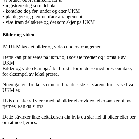
• registrere deg som deltaker
• kontakte deg før, under og etter UKM
• planlegge og gjennomføre arrangement
• vise fram deltakere og det som skjer på UKM​​​​‌ ‍ ​‍​‍‌‍ ‌ ​‍‌‍‍‌‌‍‌ ‌‍‍‌‌‍ ‍​‍​‍​ ‍‍​‍​‍‌ ​ ‌‍​‌‌‍ ‍‌‍‍‌‌ ‌​‌ ‍‌​‍ ‍‌‍‍‌‌‍ ​‍​‍​‍ ​​‍​‍‌‍‍​‌ ​‍‌‍‌‌‌‍‌‍​‍​‍​ ‍‍​‍​‍‌‍‍​‌ ‌​‌ ‌​‌ ​​‌ ​ ​ ‍‍​‍ ​‍ ‌ ‌‌‌‍‍ ‌‍ ‌​‍ ‍‌ ​ ‌‍​‌‌‍ ‍‌‍‍‌‌ ‌​‌ ‍‌​‍ ‍‌ ​ ‌ ‌​‌ ‌‌‌‍‌​‌‍‍‌‌‍ ​‍ ‌‍‍‌‌‍ ‍‌ ‌​‌‍‌‌‌‍ ‍‌ ‌​​‍ ‌‍‌‌‌‍‌​‌‍‍‌‌ ‌​​‍ ‌‍ ‌‌‍ ‌‍‌​‌‍‌‌​ ‌‌ ​​‌ ​‍‌‍‌‌‌ ​ ‌‍‌‌‌‍ ‍‌ ‌​‌‍​‌‌ ‌​‌‍‍‌‌‍ ‌‍ ‍​ ‍ ‌‍‍‌‌‍‌​​ ‌‌‍​‍‌‍​‌​ ‌‌​ ‍‌​ ‌‍‌‍​‌‌‍​ ​ ‌‍​‍ ‌​ ‌‍​ ‌‌​ ‌​‌‍​ ​‍ ‌​ ‌​​ ​ ​ ‌​​ ‍​​‍ ‌​ ‍‌‌‍‌‌‌‍‌‍​ ‌​​‍ ‌‌‍‌​​ ​ ​ ‍​​ ‌‌‌‍​‍‌‍‌‌‌‍​‌​ ‌‍‌‍​ ‌‍​‌​ ‌‌​ ‌​​ ‍ ‌ ‌​‌ ‍‌‌ ​​‌‍‌‌​ ‌‌ ​​‌‍​‌‌‍‌ ‌‍‌‌​ ‍ ‌ ​​‌‍​‌‌ ‌​‌‍‍​​ ‌‌ ​​‌‍​‌‌‍‌ ‌‍‌‌‌​​‍‌ ‌‌‌‍‍‌‌‍ ​‌‍‌​‌‍‌‌‌ ​‍​‍‌‌​ ‌‌‌​​‍‌‌ ‌‍‍ ‌‍‌‌‌ ‍‌​‍‌‌​ ​ ‌​‌​​‍‌‌​ ​ ‌​‌​​‍‌‌​ ​‍​ ​‍​ ‌‍​ ‌ ‌‍‌‍‌‍​‍​ ‌‌‌‍‌‍​ ‌‌‌‍‌‌​ ‌ ‌‍​‌‌‍‌‍​ ‌​​‍‌‌​ ​‍​ ​‍​‍‌‌​ ‌‌‌​‌​​‍ ‍‌ ​‍‌‍‍‌‌‍​ ‌‍‍​‌‌‌​‌‍‌‌‌ ‍​‌ ‌​​‍‌‌​ ‌‌‌​​‍‌‌ ‌‍‍ ‌‍‌‌‌ ‍‌​‍‌‌​ ​ ‌​‌​​‍‌‌​ ​ ‌​‌​​‍‌‌​ ​‍​ ​‍​ ‍​​ ​ ​ ‌‍​ ‍​​ ‍​‌‍‌‌​ ​​​ ‌‌‌‍‌​‌‍​‍​ ​‌​ ‌​​‍‌‌​ ​‍​ ​‍​‍‌‌​ ‌‌‌​‌​​‍ ‍‌‍​ ‌‍‍​‌‍‍‌‌‍ ​‌‍‌​‌ ​‍‌‍‌‌‌‍ ‍​‍‌‌​ ‌‌‌​​‍‌‌ ‌‍‍ ‌‍‌‌‌ ‍‌​‍‌‌​ ​ ‌​‌​​‍‌‌​ ​ ‌​‌​​‍‌‌​ ​‍​ ​‍​ ‍‌‌‍​‍​ ​ ​ ​‌‌‍​ ​ ‌‍‌‍​‍‌‍​‍‌‍​‍​ ​​​ ‌‍​ ‍​​‍‌‌​ ​‍​ ​‍​‍‌‌​ ‌‌‌​‌​​‍ ‍‌ ‌​‌‍‌‌‌ ‍​‌ ‌​​ ‌‍​‍‌‍​‌‌ ​ ‌‍‌‌‌‌‌‌‌ ​‍‌‍ ​​ ‌‌‍‍​‌ ‌​‌ ‌​‌ ​​‌ ​ ​‍‌‌​ ​ ‌​​‌​‍‌‌​ ​‍‌​‌‍​‍‌‌​ ​‍‌​‌‍‌ ‌‌‌‍‍ ‌‍ ‌​‍ ‍‌ ​ ‌‍​‌‌‍ ‍‌‍‍‌‌ ‌​‌ ‍‌​‍ ‍‌ ​ ‌ ‌​‌ ‌‌‌‍‌​‌‍‍‌‌‍ ​‍‌‍‌‍‍‌‌‍‌​​ ‌‌‍​‍‌‍​‌​ ‌‌​ ‍‌​ ‌‍‌‍​‌‌‍​ ​ ‌‍​‍ ‌​ ‌‍​ ‌‌​ ‌​‌‍​ ​‍ ‌​ ‌​​ ​ ​ ‌​​ ‍​​‍ ‌​ ‍‌‌‍‌‌‌‍‌‍​ ‌​​‍ ‌‌‍‌​​ ​ ​ ‍​​ ‌‌‌‍​‍‌‍‌‌‌‍​‌​ ‌‍‌‍​ ‌‍​‌​ ‌‌​ ‌​​‍‌‍‌ ‌​‌ ‍‌‌ ​​‌‍‌‌​ ‌‌ ​​‌‍​‌‌‍‌ ‌‍‌‌​‍‌‍‌ ​​‌‍​‌‌ ‌​‌‍‍​​ ‌‌ ​​‌‍​‌‌‍‌ ‌‍‌‌‌​​‍‌ ‌‌‌‍‍‌‌‍ ​‌‍‌​‌‍‌‌‌ ​‍​‍‌‌​ ‌‌‌​​‍‌‌ ‌‍‍ ‌‍‌‌‌ ‍‌​‍‌‌​ ​ ‌​‌​​‍‌‌​ ​ ‌​‌​​‍‌‌​ ​‍​ ​‍​ ‌‍​ ‌ ‌‍‌‍‌‍​‍​ ‌‌‌‍‌‍​ ‌‌‌‍‌‌​ ‌ ‌‍​‌‌‍‌‍​ ‌​​‍‌‌​ ​‍​ ​‍​‍‌‌​ ‌‌‌​‌​​‍ ‍‌ ​‍‌‍‍‌‌‍​ ‌‍‍​‌‌‌​‌‍‌‌‌ ‍​‌ ‌​​‍‌‌​ ‌‌‌​​‍‌‌ ‌‍‍ ‌‍‌‌‌ ‍‌​‍‌‌​ ​ ‌​‌​​‍‌‌​ ​ ‌​‌​​‍‌‌​ ​‍​ ​‍​ ‍​​ ​ ​ ‌‍​ ‍​​ ‍​‌‍‌‌​ ​​​ ‌‌‌‍‌​‌‍​‍​ ​‌​ ‌​​‍‌‌​ ​‍​ ​‍​‍‌‌​ ‌‌‌​‌​​‍ ‍‌‍​ ‌‍‍​‌‍‍‌‌‍ ​‌‍‌​‌ ​‍‌‍‌‌‌‍ ‍​‍‌‌​ ‌‌‌​​‍‌‌ ‌‍‍ ‌‍‌‌‌ ‍‌​‍‌‌​ ​ ‌​‌​​‍‌‌​ ​ ‌​‌​​‍‌‌​ ​‍​ ​‍​ ‍‌‌‍​‍​ ​ ​ ​‌‌‍​ ​ ‌‍‌‍​‍‌‍​‍‌‍​‍​ ​​​ ‌‍​ ‍​​‍‌‌​ ​‍​ ​‍​‍‌‌​ ‌‌‌​‌​​‍ ‍‌ ‌​‌‍‌‌‌ ‍​‌ ‌​​‍‌‍‌ ​​‌‍‌‌‌ ​‍‌ ​ ‌ ​​‌‍‌‌‌‍​ ‌ ‌​‌‍‍‌‌ ‌‍‌‍‌‌​ ‌‌ ​​‌ ‌‌‌‍​‍‌‍ ​‌‍‍‌‌ ​ ‌‍‍​‌‍‌‌‌‍‌​​‍​‍‌ ‌
Bilder og video​​​​‌ ‍ ​‍​‍‌‍ ‌ ​‍‌‍‍‌‌‍‌ ‌‍‍‌‌‍ ‍​‍​‍​ ‍‍​‍​‍‌ ​ ‌‍​‌‌‍ ‍‌‍‍‌‌ ‌​‌ ‍‌​‍ ‍‌‍‍‌‌‍ ​‍​‍​‍ ​​‍​‍‌‍‍​‌ ​‍‌‍‌‌‌‍‌‍​‍​‍​ ‍‍​‍​‍‌‍‍​‌ ‌​‌ ‌​‌ ​​‌ ​ ​ ‍‍​‍ ​‍ ‌ ‌‌‌‍‍ ‌‍ ‌​‍ ‍‌ ​ ‌‍​‌‌‍ ‍‌‍‍‌‌ ‌​‌ ‍‌​‍ ‍‌ ​ ‌ ‌​‌ ‌‌‌‍‌​‌‍‍‌‌‍ ​‍ ‌‍‍‌‌‍ ‍‌ ‌​‌‍‌‌‌‍ ‍‌ ‌​​‍ ‌‍‌‌‌‍‌​‌‍‍‌‌ ‌​​‍ ‌‍ ‌‌‍ ‌‍‌​‌‍‌‌​ ‌‌ ​​‌ ​‍‌‍‌‌‌ ​ ‌‍‌‌‌‍ ‍‌ ‌​‌‍​‌‌ ‌​‌‍‍‌‌‍ ‌‍ ‍​ ‍ ‌‍‍‌‌‍‌​​ ‌‌‍​‍‌‍​‌​ ‌‌​ ‍‌​ ‌‍‌‍​‌‌‍​ ​ ‌‍​‍ ‌​ ‌‍​ ‌‌​ ‌​‌‍​ ​‍ ‌​ ‌​​ ​ ​ ‌​​ ‍​​‍ ‌​ ‍‌‌‍‌‌‌‍‌‍​ ‌​​‍ ‌‌‍‌​​ ​ ​ ‍​​ ‌‌‌‍​‍‌‍‌‌‌‍​‌​ ‌‍‌‍​ ‌‍​‌​ ‌‌​ ‌​​ ‍ ‌ ‌​‌ ‍‌‌ ​​‌‍‌‌​ ‌‌ ​​‌‍​‌‌‍‌ ‌‍‌‌​ ‍ ‌ ​​‌‍​‌‌ ‌​‌‍‍​​ ‌‌ ​​‌‍​‌‌‍‌ ‌‍‌‌‌​​‍‌ ‌‌‌‍‍‌‌‍ ​‌‍‌​‌‍‌‌‌ ​‍​‍‌‌​ ‌‌‌​​‍‌‌ ‌‍‍ ‌‍‌‌‌ ‍‌​‍‌‌​ ​ ‌​‌​​‍‌‌​ ​ ‌​‌​​‍‌‌​ ​‍​ ​‍​ ​ ‌‍​‍​ ​ ​ ‌‌​ ‌​​ ​‍​ ​ ​ ​‌‌‍​‌‌‍​ ​ ‌​​ ‌​​‍‌‌​ ​‍​ ​‍​‍‌‌​ ‌‌‌​‌​​‍ ‍‌ ​‍‌‍‍‌‌‍​ ‌‍‍​‌‌‌​‌‍‌‌‌ ‍​‌ ‌​​‍‌‌​ ‌‌‌​​‍‌‌ ‌‍‍ ‌‍‌‌‌ ‍‌​‍‌‌​ ​ ‌​‌​​‍‌‌​ ​ ‌​‌​​‍‌‌​ ​‍​ ​‍​ ​ ​ ​‍​ ‌‌​ ‍​‌‍​‍‌‍‌‌‌‍‌‌‌‍​ ‌‍​‌​ ‌ ​ ​​​ ‌​​‍‌‌​ ​‍​ ​‍​‍‌‌​ ‌‌‌​‌​​‍ ‍‌‍​ ‌‍‍​‌‍‍‌‌‍ ​‌‍‌​‌ ​‍‌‍‌‌‌‍ ‍​‍‌‌​ ‌‌‌​​‍‌‌ ‌‍‍ ‌‍‌‌‌ ‍‌​‍‌‌​ ​ ‌​‌​​‍‌‌​ ​ ‌​‌​​‍‌‌​ ​‍​ ​‍​ ‍‌​ ‍​‌‍‌‍‌‍​‌‌‍​‌‌‍‌‍‌‍​ ‌‍​‌‌‍​‍​ ​‍​ ‍‌​ ‍​​‍‌‌​ ​‍​ ​‍​‍‌‌​ ‌‌‌​‌​​‍ ‍‌ ‌​‌‍‌‌‌ ‍​‌ ‌​​ ‌‍​‍‌‍​‌‌ ​ ‌‍‌‌‌‌‌‌‌ ​‍‌‍ ​​ ‌‌‍‍​‌ ‌​‌ ‌​‌ ​​‌ ​ ​‍‌‌​ ​ ‌​​‌​‍‌‌​ ​‍‌​‌‍​‍‌‌​ ​‍‌​‌‍‌ ‌‌‌‍‍ ‌‍ ‌​‍ ‍‌ ​ ‌‍​‌‌‍ ‍‌‍‍‌‌ ‌​‌ ‍‌​‍ ‍‌ ​ ‌ ‌​‌ ‌‌‌‍‌​‌‍‍‌‌‍ ​‍‌‍‌‍‍‌‌‍‌​​ ‌‌‍​‍‌‍​‌​ ‌‌​ ‍‌​ ‌‍‌‍​‌‌‍​ ​ ‌‍​‍ ‌​ ‌‍​ ‌‌​ ‌​‌‍​ ​‍ ‌​ ‌​​ ​ ​ ‌​​ ‍​​‍ ‌​ ‍‌‌‍‌‌‌‍‌‍​ ‌​​‍ ‌‌‍‌​​ ​ ​ ‍​​ ‌‌‌‍​‍‌‍‌‌‌‍​‌​ ‌‍‌‍​ ‌‍​‌​ ‌‌​ ‌​​‍‌‍‌ ‌​‌ ‍‌‌ ​​‌‍‌‌​ ‌‌ ​​‌‍​‌‌‍‌ ‌‍‌‌​‍‌‍‌ ​​‌‍​‌‌ ‌​‌‍‍​​ ‌‌ ​​‌‍​‌‌‍‌ ‌‍‌‌‌​​‍‌ ‌‌‌‍‍‌‌‍ ​‌‍‌​‌‍‌‌‌ ​‍​‍‌‌​ ‌‌‌​​‍‌‌ ‌‍‍ ‌‍‌‌‌ ‍‌​‍‌‌​ ​ ‌​‌​​‍‌‌​ ​ ‌​‌​​‍‌‌​ ​‍​ ​‍​ ​ ‌‍​‍​ ​ ​ ‌‌​ ‌​​ ​‍​ ​ ​ ​‌‌‍​‌‌‍​ ​ ‌​​ ‌​​‍‌‌​ ​‍​ ​‍​‍‌‌​ ‌‌‌​‌​​‍ ‍‌ ​‍‌‍‍‌‌‍​ ‌‍‍​‌‌‌​‌‍‌‌‌ ‍​‌ ‌​​‍‌‌​ ‌‌‌​​‍‌‌ ‌‍‍ ‌‍‌‌‌ ‍‌​‍‌‌​ ​ ‌​‌​​‍‌‌​ ​ ‌​‌​​‍‌‌​ ​‍​ ​‍​ ​ ​ ​‍​ ‌‌​ ‍​‌‍​‍‌‍‌‌‌‍‌‌‌‍​ ‌‍​‌​ ‌ ​ ​​​ ‌​​‍‌‌​ ​‍​ ​‍​‍‌‌​ ‌‌‌​‌​​‍ ‍‌‍​ ‌‍‍​‌‍‍‌‌‍ ​‌‍‌​‌ ​‍‌‍‌‌‌‍ ‍​‍‌‌​ ‌‌‌​​‍‌‌ ‌‍‍ ‌‍‌‌‌ ‍‌​‍‌‌​ ​ ‌​‌​​‍‌‌​ ​ ‌​‌​​‍‌‌​ ​‍​ ​‍​ ‍‌​ ‍​‌‍‌‍‌‍​‌‌‍​‌‌‍‌‍‌‍​ ‌‍​‌‌‍​‍​ ​‍​ ‍‌​ ‍​​‍‌‌​ ​‍​ ​‍​‍‌‌​ ‌‌‌​‌​​‍ ‍‌ ‌​‌‍‌‌‌ ‍​‌ ‌​​‍‌‍‌ ​​‌‍‌‌‌ ​‍‌ ​ ‌ ​​‌‍‌‌‌‍​ ‌ ‌​‌‍‍‌‌ ‌‍‌‍‌‌​ ‌‌ ​​‌ ‌‌‌‍​‍‌‍ ​‌‍‍‌‌ ​ ‌‍‍​‌‍‌‌‌‍‌​​‍​‍‌ ‌
På UKM tas det bilder og video under arrangement.​​​​‌ ‍ ​‍​‍‌‍ ‌ ​‍‌‍‍‌‌‍‌ ‌‍‍‌‌‍ ‍​‍​‍​ ‍‍​‍​‍‌ ​ ‌‍​‌‌‍ ‍‌‍‍‌‌ ‌​‌ ‍‌​‍ ‍‌‍‍‌‌‍ ​‍​‍​‍ ​​‍​‍‌‍‍​‌ ​‍‌‍‌‌‌‍‌‍​‍​‍​ ‍‍​‍​‍‌‍‍​‌ ‌​‌ ‌​‌ ​​‌ ​ ​ ‍‍​‍ ​‍ ‌ ‌‌‌‍‍ ‌‍ ‌​‍ ‍‌ ​ ‌‍​‌‌‍ ‍‌‍‍‌‌ ‌​‌ ‍‌​‍ ‍‌ ​ ‌ ‌​‌ ‌‌‌‍‌​‌‍‍‌‌‍ ​‍ ‌‍‍‌‌‍ ‍‌ ‌​‌‍‌‌‌‍ ‍‌ ‌​​‍ ‌‍‌‌‌‍‌​‌‍‍‌‌ ‌​​‍ ‌‍ ‌‌‍ ‌‍‌​‌‍‌‌​ ‌‌ ​​‌ ​‍‌‍‌‌‌ ​ ‌‍‌‌‌‍ ‍‌ ‌​‌‍​‌‌ ‌​‌‍‍‌‌‍ ‌‍ ‍​ ‍ ‌‍‍‌‌‍‌​​ ‌‌‍​‍‌‍​‌​ ‌‌​ ‍‌​ ‌‍‌‍​‌‌‍​ ​ ‌‍​‍ ‌​ ‌‍​ ‌‌​ ‌​‌‍​ ​‍ ‌​ ‌​​ ​ ​ ‌​​ ‍​​‍ ‌​ ‍‌‌‍‌‌‌‍‌‍​ ‌​​‍ ‌‌‍‌​​ ​ ​ ‍​​ ‌‌‌‍​‍‌‍‌‌‌‍​‌​ ‌‍‌‍​ ‌‍​‌​ ‌‌​ ‌​​ ‍ ‌ ‌​‌ ‍‌‌ ​​‌‍‌‌​ ‌‌ ​​‌‍​‌‌‍‌ ‌‍‌‌​ ‍ ‌ ​​‌‍​‌‌ ‌​‌‍‍​​ ‌‌ ​​‌‍​‌‌‍‌ ‌‍‌‌‌​​‍‌ ‌‌‌‍‍‌‌‍ ​‌‍‌​‌‍‌‌‌ ​‍​‍‌‌​ ‌‌‌​​‍‌‌ ‌‍‍ ‌‍‌‌‌ ‍‌​‍‌‌​ ​ ‌​‌​​‍‌‌​ ​ ‌​‌​​‍‌‌​ ​‍​ ​‍​ ​ ‌‍​‍​ ​ ​ ‌‌​ ‌​​ ​‍​ ​ ​ ​‌‌‍​‌‌‍​ ​ ‌​​ ‌​​‍‌‌​ ​‍​ ​‍​‍‌‌​ ‌‌‌​‌​​‍ ‍‌ ​‍‌‍‍‌‌‍​ ‌‍‍​‌‌‌​‌‍‌‌‌ ‍​‌ ‌​​‍‌‌​ ‌‌‌​​‍‌‌ ‌‍‍ ‌‍‌‌‌ ‍‌​‍‌‌​ ​ ‌​‌​​‍‌‌​ ​ ‌​‌​​‍‌‌​ ​‍​ ​‍​ ​‌​ ​ ‌‍‌‍‌‍‌‍​ ‌‌​ ​​‌‍‌​​ ‌‍​ ‍​​ ​ ​ ​​​ ​ ​‍‌‌​ ​‍​ ​‍​‍‌‌​ ‌‌‌​‌​​‍ ‍‌‍​ ‌‍‍​‌‍‍‌‌‍ ​‌‍‌​‌ ​‍‌‍‌‌‌‍ ‍​‍‌‌​ ‌‌‌​​‍‌‌ ‌‍‍ ‌‍‌‌‌ ‍‌​‍‌‌​ ​ ‌​‌​​‍‌‌​ ​ ‌​‌​​‍‌‌​ ​‍​ ​‍​ ‍​​ ‍‌‌‍​‌​ ​‍‌‍​ ‌‍​‍​ ‌‌‌‍‌‍​ ​‍‌‍​‍​ ​‍‌‍‌​​‍‌‌​ ​‍​ ​‍​‍‌‌​ ‌‌‌​‌​​‍ ‍‌ ‌​‌‍‌‌‌ ‍​‌ ‌​​ ‌‍​‍‌‍​‌‌ ​ ‌‍‌‌‌‌‌‌‌ ​‍‌‍ ​​ ‌‌‍‍​‌ ‌​‌ ‌​‌ ​​‌ ​ ​‍‌‌​ ​ ‌​​‌​‍‌‌​ ​‍‌​‌‍​‍‌‌​ ​‍‌​‌‍‌ ‌‌‌‍‍ ‌‍ ‌​‍ ‍‌ ​ ‌‍​‌‌‍ ‍‌‍‍‌‌ ‌​‌ ‍‌​‍ ‍‌ ​ ‌ ‌​‌ ‌‌‌‍‌​‌‍‍‌‌‍ ​‍‌‍‌‍‍‌‌‍‌​​ ‌‌‍​‍‌‍​‌​ ‌‌​ ‍‌​ ‌‍‌‍​‌‌‍​ ​ ‌‍​‍ ‌​ ‌‍​ ‌‌​ ‌​‌‍​ ​‍ ‌​ ‌​​ ​ ​ ‌​​ ‍​​‍ ‌​ ‍‌‌‍‌‌‌‍‌‍​ ‌​​‍ ‌‌‍‌​​ ​ ​ ‍​​ ‌‌‌‍​‍‌‍‌‌‌‍​‌​ ‌‍‌‍​ ‌‍​‌​ ‌‌​ ‌​​‍‌‍‌ ‌​‌ ‍‌‌ ​​‌‍‌‌​ ‌‌ ​​‌‍​‌‌‍‌ ‌‍‌‌​‍‌‍‌ ​​‌‍​‌‌ ‌​‌‍‍​​ ‌‌ ​​‌‍​‌‌‍‌ ‌‍‌‌‌​​‍‌ ‌‌‌‍‍‌‌‍ ​‌‍‌​‌‍‌‌‌ ​‍​‍‌‌​ ‌‌‌​​‍‌‌ ‌‍‍ ‌‍‌‌‌ ‍‌​‍‌‌​ ​ ‌​‌​​‍‌‌​ ​ ‌​‌​​‍‌‌​ ​‍​ ​‍​ ​ ‌‍​‍​ ​ ​ ‌‌​ ‌​​ ​‍​ ​ ​ ​‌‌‍​‌‌‍​ ​ ‌​​ ‌​​‍‌‌​ ​‍​ ​‍​‍‌‌​ ‌‌‌​‌​​‍ ‍‌ ​‍‌‍‍‌‌‍​ ‌‍‍​‌‌‌​‌‍‌‌‌ ‍​‌ ‌​​‍‌‌​ ‌‌‌​​‍‌‌ ‌‍‍ ‌‍‌‌‌ ‍‌​‍‌‌​ ​ ‌​‌​​‍‌‌​ ​ ‌​‌​​‍‌‌​ ​‍​ ​‍​ ​‌​ ​ ‌‍‌‍‌‍‌‍​ ‌‌​ ​​‌‍‌​​ ‌‍​ ‍​​ ​ ​ ​​​ ​ ​‍‌‌​ ​‍​ ​‍​‍‌‌​ ‌‌‌​‌​​‍ ‍‌‍​ ‌‍‍​‌‍‍‌‌‍ ​‌‍‌​‌ ​‍‌‍‌‌‌‍ ‍​‍‌‌​ ‌‌‌​​‍‌‌ ‌‍‍ ‌‍‌‌‌ ‍‌​‍‌‌​ ​ ‌​‌​​‍‌‌​ ​ ‌​‌​​‍‌‌​ ​‍​ ​‍​ ‍​​ ‍‌‌‍​‌​ ​‍‌‍​ ‌‍​‍​ ‌‌‌‍‌‍​ ​‍‌‍​‍​ ​‍‌‍‌​​‍‌‌​ ​‍​ ​‍​‍‌‌​ ‌‌‌​‌​​‍ ‍‌ ‌​‌‍‌‌‌ ‍​‌ ‌​​‍‌‍‌ ​​‌‍‌‌‌ ​‍‌ ​ ‌ ​​‌‍‌‌‌‍​ ‌ ‌​‌‍‍‌‌ ‌‍‌‍‌‌​ ‌‌ ​​‌ ‌‌‌‍​‍‌‍ ​‌‍‍‌‌ ​ ‌‍‍​‌‍‌‌‌‍‌​​‍​‍‌ ‌
Dette kan publiseres på ukm.no, i sosiale medier og i omtale av
UKM.
Bilder og video kan også bli brukt i forbindelse med presseomtale,
for eksempel av lokal presse.​​​​‌ ‍ ​‍​‍‌‍ ‌ ​‍‌‍‍‌‌‍‌ ‌‍‍‌‌‍ ‍​‍​‍​ ‍‍​‍​‍‌ ​ ‌‍​‌‌‍ ‍‌‍‍‌‌ ‌​‌ ‍‌​‍ ‍‌‍‍‌‌‍ ​‍​‍​‍ ​​‍​‍‌‍‍​‌ ​‍‌‍‌‌‌‍‌‍​‍​‍​ ‍‍​‍​‍‌‍‍​‌ ‌​‌ ‌​‌ ​​‌ ​ ​ ‍‍​‍ ​‍ ‌ ‌‌‌‍‍ ‌‍ ‌​‍ ‍‌ ​ ‌‍​‌‌‍ ‍‌‍‍‌‌ ‌​‌ ‍‌​‍ ‍‌ ​ ‌ ‌​‌ ‌‌‌‍‌​‌‍‍‌‌‍ ​‍ ‌‍‍‌‌‍ ‍‌ ‌​‌‍‌‌‌‍ ‍‌ ‌​​‍ ‌‍‌‌‌‍‌​‌‍‍‌‌ ‌​​‍ ‌‍ ‌‌‍ ‌‍‌​‌‍‌‌​ ‌‌ ​​‌ ​‍‌‍‌‌‌ ​ ‌‍‌‌‌‍ ‍‌ ‌​‌‍​‌‌ ‌​‌‍‍‌‌‍ ‌‍ ‍​ ‍ ‌‍‍‌‌‍‌​​ ‌‌‍​‍‌‍​‌​ ‌‌​ ‍‌​ ‌‍‌‍​‌‌‍​ ​ ‌‍​‍ ‌​ ‌‍​ ‌‌​ ‌​‌‍​ ​‍ ‌​ ‌​​ ​ ​ ‌​​ ‍​​‍ ‌​ ‍‌‌‍‌‌‌‍‌‍​ ‌​​‍ ‌‌‍‌​​ ​ ​ ‍​​ ‌‌‌‍​‍‌‍‌‌‌‍​‌​ ‌‍‌‍​ ‌‍​‌​ ‌‌​ ‌​​ ‍ ‌ ‌​‌ ‍‌‌ ​​‌‍‌‌​ ‌‌ ​​‌‍​‌‌‍‌ ‌‍‌‌​ ‍ ‌ ​​‌‍​‌‌ ‌​‌‍‍​​ ‌‌ ​​‌‍​‌‌‍‌ ‌‍‌‌‌​​‍‌ ‌‌‌‍‍‌‌‍ ​‌‍‌​‌‍‌‌‌ ​‍​‍‌‌​ ‌‌‌​​‍‌‌ ‌‍‍ ‌‍‌‌‌ ‍‌​‍‌‌​ ​ ‌​‌​​‍‌‌​ ​ ‌​‌​​‍‌‌​ ​‍​ ​‍​ ​ ‌‍​‍​ ​ ​ ‌‌​ ‌​​ ​‍​ ​ ​ ​‌‌‍​‌‌‍​ ​ ‌​​ ‌​​‍‌‌​ ​‍​ ​‍​‍‌‌​ ‌‌‌​‌​​‍ ‍‌ ​‍‌‍‍‌‌‍​ ‌‍‍​‌‌‌​‌‍‌‌‌ ‍​‌ ‌​​‍‌‌​ ‌‌‌​​‍‌‌ ‌‍‍ ‌‍‌‌‌ ‍‌​‍‌‌​ ​ ‌​‌​​‍‌‌​ ​ ‌​‌​​‍‌‌​ ​‍​ ​‍​ ​ ​ ‌‍‌‍​ ‌‍​‌​ ‍‌​ ​‍​ ‌‌​ ‌​​ ‍​​ ​ ​ ‍​​ ​ ​‍‌‌​ ​‍​ ​‍​‍‌‌​ ‌‌‌​‌​​‍ ‍‌‍​ ‌‍‍​‌‍‍‌‌‍ ​‌‍‌​‌ ​‍‌‍‌‌‌‍ ‍​‍‌‌​ ‌‌‌​​‍‌‌ ‌‍‍ ‌‍‌‌‌ ‍‌​‍‌‌​ ​ ‌​‌​​‍‌‌​ ​ ‌​‌​​‍‌‌​ ​‍​ ​‍​ ‍​​ ‍‌‌‍​‌​ ​‍‌‍​ ‌‍​‍​ ‌‌‌‍‌‍​ ​‍‌‍​‍​ ​‍‌‍‌​​‍‌‌​ ​‍​ ​‍​‍‌‌​ ‌‌‌​‌​​‍ ‍‌ ‌​‌‍‌‌‌ ‍​‌ ‌​​ ‌‍​‍‌‍​‌‌ ​ ‌‍‌‌‌‌‌‌‌ ​‍‌‍ ​​ ‌‌‍‍​‌ ‌​‌ ‌​‌ ​​‌ ​ ​‍‌‌​ ​ ‌​​‌​‍‌‌​ ​‍‌​‌‍​‍‌‌​ ​‍‌​‌‍‌ ‌‌‌‍‍ ‌‍ ‌​‍ ‍‌ ​ ‌‍​‌‌‍ ‍‌‍‍‌‌ ‌​‌ ‍‌​‍ ‍‌ ​ ‌ ‌​‌ ‌‌‌‍‌​‌‍‍‌‌‍ ​‍‌‍‌‍‍‌‌‍‌​​ ‌‌‍​‍‌‍​‌​ ‌‌​ ‍‌​ ‌‍‌‍​‌‌‍​ ​ ‌‍​‍ ‌​ ‌‍​ ‌‌​ ‌​‌‍​ ​‍ ‌​ ‌​​ ​ ​ ‌​​ ‍​​‍ ‌​ ‍‌‌‍‌‌‌‍‌‍​ ‌​​‍ ‌‌‍‌​​ ​ ​ ‍​​ ‌‌‌‍​‍‌‍‌‌‌‍​‌​ ‌‍‌‍​ ‌‍​‌​ ‌‌​ ‌​​‍‌‍‌ ‌​‌ ‍‌‌ ​​‌‍‌‌​ ‌‌ ​​‌‍​‌‌‍‌ ‌‍‌‌​‍‌‍‌ ​​‌‍​‌‌ ‌​‌‍‍​​ ‌‌ ​​‌‍​‌‌‍‌ ‌‍‌‌‌​​‍‌ ‌‌‌‍‍‌‌‍ ​‌‍‌​‌‍‌‌‌ ​‍​‍‌‌​ ‌‌‌​​‍‌‌ ‌‍‍ ‌‍‌‌‌ ‍‌​‍‌‌​ ​ ‌​‌​​‍‌‌​ ​ ‌​‌​​‍‌‌​ ​‍​ ​‍​ ​ ‌‍​‍​ ​ ​ ‌‌​ ‌​​ ​‍​ ​ ​ ​‌‌‍​‌‌‍​ ​ ‌​​ ‌​​‍‌‌​ ​‍​ ​‍​‍‌‌​ ‌‌‌​‌​​‍ ‍‌ ​‍‌‍‍‌‌‍​ ‌‍‍​‌‌‌​‌‍‌‌‌ ‍​‌ ‌​​‍‌‌​ ‌‌‌​​‍‌‌ ‌‍‍ ‌‍‌‌‌ ‍‌​‍‌‌​ ​ ‌​‌​​‍‌‌​ ​ ‌​‌​​‍‌‌​ ​‍​ ​‍​ ​ ​ ‌‍‌‍​ ‌‍​‌​ ‍‌​ ​‍​ ‌‌​ ‌​​ ‍​​ ​ ​ ‍​​ ​ ​‍‌‌​ ​‍​ ​‍​‍‌‌​ ‌‌‌​‌​​‍ ‍‌‍​ ‌‍‍​‌‍‍‌‌‍ ​‌‍‌​‌ ​‍‌‍‌‌‌‍ ‍​‍‌‌​ ‌‌‌​​‍‌‌ ‌‍‍ ‌‍‌‌‌ ‍‌​‍‌‌​ ​ ‌​‌​​‍‌‌​ ​ ‌​‌​​‍‌‌​ ​‍​ ​‍​ ‍​​ ‍‌‌‍​‌​ ​‍‌‍​ ‌‍​‍​ ‌‌‌‍‌‍​ ​‍‌‍​‍​ ​‍‌‍‌​​‍‌‌​ ​‍​ ​‍​‍‌‌​ ‌‌‌​‌​​‍ ‍‌ ‌​‌‍‌‌‌ ‍​‌ ‌​​‍‌‍‌ ​​‌‍‌‌‌ ​‍‌ ​ ‌ ​​‌‍‌‌‌‍​ ‌ ‌​‌‍‍‌‌ ‌‍‌‍‌‌​ ‌‌ ​​‌ ‌‌‌‍​‍‌‍ ​‌‍‍‌‌ ​ ‌‍‍​‌‍‌‌‌‍‌​​‍​‍‌ ‌
Noen ganger bruker vi innhold fra de siste 2–3 årene for å vise hva
UKM er.​​​​‌ ‍ ​‍​‍‌‍ ‌ ​‍‌‍‍‌‌‍‌ ‌‍‍‌‌‍ ‍​‍​‍​ ‍‍​‍​‍‌ ​ ‌‍​‌‌‍ ‍‌‍‍‌‌ ‌​‌ ‍‌​‍ ‍‌‍‍‌‌‍ ​‍​‍​‍ ​​‍​‍‌‍‍​‌ ​‍‌‍‌‌‌‍‌‍​‍​‍​ ‍‍​‍​‍‌‍‍​‌ ‌​‌ ‌​‌ ​​‌ ​ ​ ‍‍​‍ ​‍ ‌ ‌‌‌‍‍ ‌‍ ‌​‍ ‍‌ ​ ‌‍​‌‌‍ ‍‌‍‍‌‌ ‌​‌ ‍‌​‍ ‍‌ ​ ‌ ‌​‌ ‌‌‌‍‌​‌‍‍‌‌‍ ​‍ ‌‍‍‌‌‍ ‍‌ ‌​‌‍‌‌‌‍ ‍‌ ‌​​‍ ‌‍‌‌‌‍‌​‌‍‍‌‌ ‌​​‍ ‌‍ ‌‌‍ ‌‍‌​‌‍‌‌​ ‌‌ ​​‌ ​‍‌‍‌‌‌ ​ ‌‍‌‌‌‍ ‍‌ ‌​‌‍​‌‌ ‌​‌‍‍‌‌‍ ‌‍ ‍​ ‍ ‌‍‍‌‌‍‌​​ ‌‌‍​‍‌‍​‌​ ‌‌​ ‍‌​ ‌‍‌‍​‌‌‍​ ​ ‌‍​‍ ‌​ ‌‍​ ‌‌​ ‌​‌‍​ ​‍ ‌​ ‌​​ ​ ​ ‌​​ ‍​​‍ ‌​ ‍‌‌‍‌‌‌‍‌‍​ ‌​​‍ ‌‌‍‌​​ ​ ​ ‍​​ ‌‌‌‍​‍‌‍‌‌‌‍​‌​ ‌‍‌‍​ ‌‍​‌​ ‌‌​ ‌​​ ‍ ‌ ‌​‌ ‍‌‌ ​​‌‍‌‌​ ‌‌ ​​‌‍​‌‌‍‌ ‌‍‌‌​ ‍ ‌ ​​‌‍​‌‌ ‌​‌‍‍​​ ‌‌ ​​‌‍​‌‌‍‌ ‌‍‌‌‌​​‍‌ ‌‌‌‍‍‌‌‍ ​‌‍‌​‌‍‌‌‌ ​‍​‍‌‌​ ‌‌‌​​‍‌‌ ‌‍‍ ‌‍‌‌‌ ‍‌​‍‌‌​ ​ ‌​‌​​‍‌‌​ ​ ‌​‌​​‍‌‌​ ​‍​ ​‍​ ​ ‌‍​‍​ ​ ​ ‌‌​ ‌​​ ​‍​ ​ ​ ​‌‌‍​‌‌‍​ ​ ‌​​ ‌​​‍‌‌​ ​‍​ ​‍​‍‌‌​ ‌‌‌​‌​​‍ ‍‌ ​‍‌‍‍‌‌‍​ ‌‍‍​‌‌‌​‌‍‌‌‌ ‍​‌ ‌​​‍‌‌​ ‌‌‌​​‍‌‌ ‌‍‍ ‌‍‌‌‌ ‍‌​‍‌‌​ ​ ‌​‌​​‍‌‌​ ​ ‌​‌​​‍‌‌​ ​‍​ ​‍‌‍​‌‌‍‌​‌‍​‍​ ​‍​ ​​​ ‌‍‌‍‌‌​ ​ ‌‍‌‌‌‍‌‌‌‍‌‌‌‍​‍​‍‌‌​ ​‍​ ​‍​‍‌‌​ ‌‌‌​‌​​‍ ‍‌‍​ ‌‍‍​‌‍‍‌‌‍ ​‌‍‌​‌ ​‍‌‍‌‌‌‍ ‍​‍‌‌​ ‌‌‌​​‍‌‌ ‌‍‍ ‌‍‌‌‌ ‍‌​‍‌‌​ ​ ‌​‌​​‍‌‌​ ​ ‌​‌​​‍‌‌​ ​‍​ ​‍​ ​ ‌‍‌‌‌‍​‍‌‍‌‌​ ‌​​ ‌‌​ ​‍​ ‌‌​ ​‌​ ‌​‌‍​‍​ ​‍​‍‌‌​ ​‍​ ​‍​‍‌‌​ ‌‌‌​‌​​‍ ‍‌ ‌​‌‍‌‌‌ ‍​‌ ‌​​ ‌‍​‍‌‍​‌‌ ​ ‌‍‌‌‌‌‌‌‌ ​‍‌‍ ​​ ‌‌‍‍​‌ ‌​‌ ‌​‌ ​​‌ ​ ​‍‌‌​ ​ ‌​​‌​‍‌‌​ ​‍‌​‌‍​‍‌‌​ ​‍‌​‌‍‌ ‌‌‌‍‍ ‌‍ ‌​‍ ‍‌ ​ ‌‍​‌‌‍ ‍‌‍‍‌‌ ‌​‌ ‍‌​‍ ‍‌ ​ ‌ ‌​‌ ‌‌‌‍‌​‌‍‍‌‌‍ ​‍‌‍‌‍‍‌‌‍‌​​ ‌‌‍​‍‌‍​‌​ ‌‌​ ‍‌​ ‌‍‌‍​‌‌‍​ ​ ‌‍​‍ ‌​ ‌‍​ ‌‌​ ‌​‌‍​ ​‍ ‌​ ‌​​ ​ ​ ‌​​ ‍​​‍ ‌​ ‍‌‌‍‌‌‌‍‌‍​ ‌​​‍ ‌‌‍‌​​ ​ ​ ‍​​ ‌‌‌‍​‍‌‍‌‌‌‍​‌​ ‌‍‌‍​ ‌‍​‌​ ‌‌​ ‌​​‍‌‍‌ ‌​‌ ‍‌‌ ​​‌‍‌‌​ ‌‌ ​​‌‍​‌‌‍‌ ‌‍‌‌​‍‌‍‌ ​​‌‍​‌‌ ‌​‌‍‍​​ ‌‌ ​​‌‍​‌‌‍‌ ‌‍‌‌‌​​‍‌ ‌‌‌‍‍‌‌‍ ​‌‍‌​‌‍‌‌‌ ​‍​‍‌‌​ ‌‌‌​​‍‌‌ ‌‍‍ ‌‍‌‌‌ ‍‌​‍‌‌​ ​ ‌​‌​​‍‌‌​ ​ ‌​‌​​‍‌‌​ ​‍​ ​‍​ ​ ‌‍​‍​ ​ ​ ‌‌​ ‌​​ ​‍​ ​ ​ ​‌‌‍​‌‌‍​ ​ ‌​​ ‌​​‍‌‌​ ​‍​ ​‍​‍‌‌​ ‌‌‌​‌​​‍ ‍‌ ​‍‌‍‍‌‌‍​ ‌‍‍​‌‌‌​‌‍‌‌‌ ‍​‌ ‌​​‍‌‌​ ‌‌‌​​‍‌‌ ‌‍‍ ‌‍‌‌‌ ‍‌​‍‌‌​ ​ ‌​‌​​‍‌‌​ ​ ‌​‌​​‍‌‌​ ​‍​ ​‍‌‍​‌‌‍‌​‌‍​‍​ ​‍​ ​​​ ‌‍‌‍‌‌​ ​ ‌‍‌‌‌‍‌‌‌‍‌‌‌‍​‍​‍‌‌​ ​‍​ ​‍​‍‌‌​ ‌‌‌​‌​​‍ ‍‌‍​ ‌‍‍​‌‍‍‌‌‍ ​‌‍‌​‌ ​‍‌‍‌‌‌‍ ‍​‍‌‌​ ‌‌‌​​‍‌‌ ‌‍‍ ‌‍‌‌‌ ‍‌​‍‌‌​ ​ ‌​‌​​‍‌‌​ ​ ‌​‌​​‍‌‌​ ​‍​ ​‍​ ​ ‌‍‌‌‌‍​‍‌‍‌‌​ ‌​​ ‌‌​ ​‍​ ‌‌​ ​‌​ ‌​‌‍​‍​ ​‍​‍‌‌​ ​‍​ ​‍​‍‌‌​ ‌‌‌​‌​​‍ ‍‌ ‌​‌‍‌‌‌ ‍​‌ ‌​​‍‌‍‌ ​​‌‍‌‌‌ ​‍‌ ​ ‌ ​​‌‍‌‌‌‍​ ‌ ‌​‌‍‍‌‌ ‌‍‌‍‌‌​ ‌‌ ​​‌ ‌‌‌‍​‍‌‍ ​‌‍‍‌‌ ​ ‌‍‍​‌‍‌‌‌‍‌​​‍​‍‌ ‌
Hvis du ikke vil være med på bilder eller video, eller ønsker at noe
fjernes, kan du si ifra.​​​​‌ ‍ ​‍​‍‌‍ ‌ ​‍‌‍‍‌‌‍‌ ‌‍‍‌‌‍ ‍​‍​‍​ ‍‍​‍​‍‌ ​ ‌‍​‌‌‍ ‍‌‍‍‌‌ ‌​‌ ‍‌​‍ ‍‌‍‍‌‌‍ ​‍​‍​‍ ​​‍​‍‌‍‍​‌ ​‍‌‍‌‌‌‍‌‍​‍​‍​ ‍‍​‍​‍‌‍‍​‌ ‌​‌ ‌​‌ ​​‌ ​ ​ ‍‍​‍ ​‍ ‌ ‌‌‌‍‍ ‌‍ ‌​‍ ‍‌ ​ ‌‍​‌‌‍ ‍‌‍‍‌‌ ‌​‌ ‍‌​‍ ‍‌ ​ ‌ ‌​‌ ‌‌‌‍‌​‌‍‍‌‌‍ ​‍ ‌‍‍‌‌‍ ‍‌ ‌​‌‍‌‌‌‍ ‍‌ ‌​​‍ ‌‍‌‌‌‍‌​‌‍‍‌‌ ‌​​‍ ‌‍ ‌‌‍ ‌‍‌​‌‍‌‌​ ‌‌ ​​‌ ​‍‌‍‌‌‌ ​ ‌‍‌‌‌‍ ‍‌ ‌​‌‍​‌‌ ‌​‌‍‍‌‌‍ ‌‍ ‍​ ‍ ‌‍‍‌‌‍‌​​ ‌‌‍​‍‌‍​‌​ ‌‌​ ‍‌​ ‌‍‌‍​‌‌‍​ ​ ‌‍​‍ ‌​ ‌‍​ ‌‌​ ‌​‌‍​ ​‍ ‌​ ‌​​ ​ ​ ‌​​ ‍​​‍ ‌​ ‍‌‌‍‌‌‌‍‌‍​ ‌​​‍ ‌‌‍‌​​ ​ ​ ‍​​ ‌‌‌‍​‍‌‍‌‌‌‍​‌​ ‌‍‌‍​ ‌‍​‌​ ‌‌​ ‌​​ ‍ ‌ ‌​‌ ‍‌‌ ​​‌‍‌‌​ ‌‌ ​​‌‍​‌‌‍‌ ‌‍‌‌​ ‍ ‌ ​​‌‍​‌‌ ‌​‌‍‍​​ ‌‌ ​​‌‍​‌‌‍‌ ‌‍‌‌‌​​‍‌ ‌‌‌‍‍‌‌‍ ​‌‍‌​‌‍‌‌‌ ​‍​‍‌‌​ ‌‌‌​​‍‌‌ ‌‍‍ ‌‍‌‌‌ ‍‌​‍‌‌​ ​ ‌​‌​​‍‌‌​ ​ ‌​‌​​‍‌‌​ ​‍​ ​‍​ ​ ‌‍​‍​ ​ ​ ‌‌​ ‌​​ ​‍​ ​ ​ ​‌‌‍​‌‌‍​ ​ ‌​​ ‌​​‍‌‌​ ​‍​ ​‍​‍‌‌​ ‌‌‌​‌​​‍ ‍‌ ​‍‌‍‍‌‌‍​ ‌‍‍​‌‌‌​‌‍‌‌‌ ‍​‌ ‌​​‍‌‌​ ‌‌‌​​‍‌‌ ‌‍‍ ‌‍‌‌‌ ‍‌​‍‌‌​ ​ ‌​‌​​‍‌‌​ ​ ‌​‌​​‍‌‌​ ​‍​ ​‍‌‍​‍​ ​ ​ ​‍‌‍‌‌‌‍​‍‌‍​ ‌‍‌‍​ ‍‌​ ‌​​ ‌‌​ ‌​‌‍‌​​‍‌‌​ ​‍​ ​‍​‍‌‌​ ‌‌‌​‌​​‍ ‍‌‍​ ‌‍‍​‌‍‍‌‌‍ ​‌‍‌​‌ ​‍‌‍‌‌‌‍ ‍​‍‌‌​ ‌‌‌​​‍‌‌ ‌‍‍ ‌‍‌‌‌ ‍‌​‍‌‌​ ​ ‌​‌​​‍‌‌​ ​ ‌​‌​​‍‌‌​ ​‍​ ​‍​ ‍‌​ ​‌​ ‌ ​ ‍‌​ ​ ​ ‌ ​ ‌‍‌‍​ ​ ‍​​ ‍‌‌‍​‍​ ​ ​‍‌‌​ ​‍​ ​‍​‍‌‌​ ‌‌‌​‌​​‍ ‍‌ ‌​‌‍‌‌‌ ‍​‌ ‌​​ ‌‍​‍‌‍​‌‌ ​ ‌‍‌‌‌‌‌‌‌ ​‍‌‍ ​​ ‌‌‍‍​‌ ‌​‌ ‌​‌ ​​‌ ​ ​‍‌‌​ ​ ‌​​‌​‍‌‌​ ​‍‌​‌‍​‍‌‌​ ​‍‌​‌‍‌ ‌‌‌‍‍ ‌‍ ‌​‍ ‍‌ ​ ‌‍​‌‌‍ ‍‌‍‍‌‌ ‌​‌ ‍‌​‍ ‍‌ ​ ‌ ‌​‌ ‌‌‌‍‌​‌‍‍‌‌‍ ​‍‌‍‌‍‍‌‌‍‌​​ ‌‌‍​‍‌‍​‌​ ‌‌​ ‍‌​ ‌‍‌‍​‌‌‍​ ​ ‌‍​‍ ‌​ ‌‍​ ‌‌​ ‌​‌‍​ ​‍ ‌​ ‌​​ ​ ​ ‌​​ ‍​​‍ ‌​ ‍‌‌‍‌‌‌‍‌‍​ ‌​​‍ ‌‌‍‌​​ ​ ​ ‍​​ ‌‌‌‍​‍‌‍‌‌‌‍​‌​ ‌‍‌‍​ ‌‍​‌​ ‌‌​ ‌​​‍‌‍‌ ‌​‌ ‍‌‌ ​​‌‍‌‌​ ‌‌ ​​‌‍​‌‌‍‌ ‌‍‌‌​‍‌‍‌ ​​‌‍​‌‌ ‌​‌‍‍​​ ‌‌ ​​‌‍​‌‌‍‌ ‌‍‌‌‌​​‍‌ ‌‌‌‍‍‌‌‍ ​‌‍‌​‌‍‌‌‌ ​‍​‍‌‌​ ‌‌‌​​‍‌‌ ‌‍‍ ‌‍‌‌‌ ‍‌​‍‌‌​ ​ ‌​‌​​‍‌‌​ ​ ‌​‌​​‍‌‌​ ​‍​ ​‍​ ​ ‌‍​‍​ ​ ​ ‌‌​ ‌​​ ​‍​ ​ ​ ​‌‌‍​‌‌‍​ ​ ‌​​ ‌​​‍‌‌​ ​‍​ ​‍​‍‌‌​ ‌‌‌​‌​​‍ ‍‌ ​‍‌‍‍‌‌‍​ ‌‍‍​‌‌‌​‌‍‌‌‌ ‍​‌ ‌​​‍‌‌​ ‌‌‌​​‍‌‌ ‌‍‍ ‌‍‌‌‌ ‍‌​‍‌‌​ ​ ‌​‌​​‍‌‌​ ​ ‌​‌​​‍‌‌​ ​‍​ ​‍‌‍​‍​ ​ ​ ​‍‌‍‌‌‌‍​‍‌‍​ ‌‍‌‍​ ‍‌​ ‌​​ ‌‌​ ‌​‌‍‌​​‍‌‌​ ​‍​ ​‍​‍‌‌​ ‌‌‌​‌​​‍ ‍‌‍​ ‌‍‍​‌‍‍‌‌‍ ​‌‍‌​‌ ​‍‌‍‌‌‌‍ ‍​‍‌‌​ ‌‌‌​​‍‌‌ ‌‍‍ ‌‍‌‌‌ ‍‌​‍‌‌​ ​ ‌​‌​​‍‌‌​ ​ ‌​‌​​‍‌‌​ ​‍​ ​‍​ ‍‌​ ​‌​ ‌ ​ ‍‌​ ​ ​ ‌ ​ ‌‍‌‍​ ​ ‍​​ ‍‌‌‍​‍​ ​ ​‍‌‌​ ​‍​ ​‍​‍‌‌​ ‌‌‌​‌​​‍ ‍‌ ‌​‌‍‌‌‌ ‍​‌ ‌​​‍‌‍‌ ​​‌‍‌‌‌ ​‍‌ ​ ‌ ​​‌‍‌‌‌‍​ ‌ ‌​‌‍‍‌‌ ‌‍‌‍‌‌​ ‌‌ ​​‌ ‌‌‌‍​‍‌‍ ​‌‍‍‌‌ ​ ‌‍‍​‌‍‌‌‌‍‌​​‍​‍‌ ‌
Dette påvirker ikke deltakelsen din hvis du sier nei til bilder eller ber
om at noe fjernes.