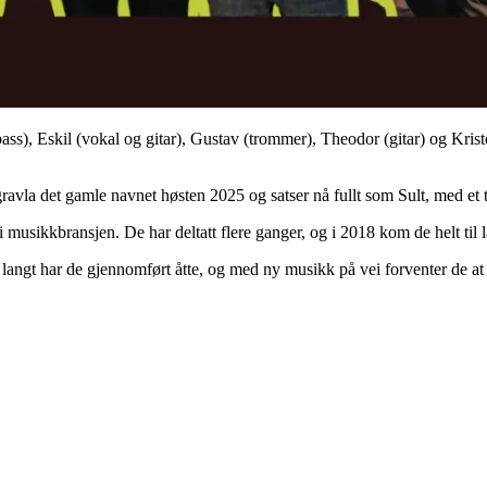
ss), Eskil (vokal og gitar), Gustav (trommer), Theodor (gitar) og Krist
​‍‌‌​ ​ ‌​‌​​‍‌‌​ ​ ‌​‌​​‍‌‌​ ​‍​ ​‍​ ‌‌​ ​ ​ ‌ ​ ​ ‌‍​ ​ ​​​ ​‌‌‍‌​​ ​ ‌‍​‍‌‍‌​‌‍‌‌​‍‌‌​ ​‍​ ​‍​‍‌‌​ ‌‌‌​‌​​‍ ‍‌‍​ ‌‍‍​‌‍‍‌‌‍ ​‌‍‌​‌ ​‍‌‍‌‌‌‍ ‍​‍‌‌​ ‌‌‌​​‍‌‌ ‌‍‍ ‌‍‌‌‌ ‍‌​‍‌‌​ ​ ‌​‌​​‍‌‌​ ​ ‌​‌​​‍‌‌​ ​‍​ ​‍​ ‌‌​ ‍‌​ ​​‌‍‌‍​ ‌​​ ​ ​ ​‍​ ‍‌​ ‌‍‌‍​‌​ ‌ ‌‍​‌​‍‌‌​ ​‍​ ​‍​‍‌‌​ ‌‌‌​‌​​‍ ‍‌ ‌​‌‍‌‌‌ ‍​‌ ‌​​ ‌‍​‍‌‍​‌‌ ​ ‌‍‌‌‌‌‌‌‌ ​‍‌‍ ​​ ‌‌‍‍​‌ ‌​‌ ‌​‌ ​​‌ ​ ​‍‌‌​ ​ ‌​​‌​‍‌‌​ ​‍‌​‌‍​‍‌‌​ ​‍‌​‌‍‌ ‌‌‌‍‍ ‌‍ ‌​‍ ‍‌ ​ ‌‍​‌‌‍ ‍‌‍‍‌‌ ‌​‌ ‍‌​‍ ‍‌ ​ ‌ ‌​‌ ‌‌‌‍‌​‌‍‍‌‌‍ ​‍‌‍‌‍‍‌‌‍‌​​ ‌‌‍​‍‌‍​ ​ ​ ‌‍​‌​ ‌‌​ ‌​​ ‌ ​ ​​​‍ ‌​ ‍​​ ‍‌​ ​ ‌‍‌​​‍ ‌​ ‌​‌‍​‌​ ‍​​ ‌ ​‍ ‌‌‍​‌​ ‌ ​ ‌‌​ ‍‌​‍ ‌​ ​‍​ ‌ ​ ‍​‌‍​‌​ ‌ ​ ​ ​ ‌‌​ ​ ​ ‍‌‌‍​ ​ ​‌‌‍​‍​‍‌‍‌ ‌​‌ ‍‌‌ ​​‌‍‌‌​ ‌‌‍​‍‌‍ ​‌‍ ‌‍‌ ​‍‌‍‌ ​​‌‍​‌‌ ‌​‌‍‍​​ ‌‌ ​‍‌‍‍‌‌‍​ ‌‍‍​‌‌‌​‌‍‌‌‌ ‍​‌ ‌​​‍‌‌​ ‌‌‌​​‍‌‌ ‌‍‍ ‌‍‌‌‌ ‍‌​‍‌‌​ ​ ‌​‌​​‍‌‌​ ​ ‌​‌​​‍‌‌​ ​‍​ ​‍​ ‌‌​ ​ ​ ‌ ​ ​ ‌‍​ ​ ​​​ 
‌‌​‍‌‌​ ​‍​ ​‍​‍‌‌​ ‌‌‌​‌​​‍ ‍‌‍​ ‌‍‍​‌‍‍‌‌‍ ​‌‍‌​‌ ​‍‌‍‌‌‌‍ ‍​‍‌‌​ ‌‌‌​​‍‌‌ ‌‍‍ ‌‍‌‌‌ ‍‌​‍‌‌​ ​ ‌​‌​​‍‌‌​ ​ ‌​‌​​‍‌‌​ ​‍​ ​‍​ ‌​​ ​‍‌‍‌​​ ‍‌​ ‌‌‌‍‌‍​ ‍‌​ ‌​​ ‌‌​ ​​​ ​‌‌‍‌‌​‍‌‌​ ​‍​ ​‍​‍‌‌​ ‌‌‌​‌​​‍ ‍‌ ‌​‌‍‌‌‌ ‍​‌ ‌​​ ‌‍​‍‌‍​‌‌ ​ ‌‍‌‌‌‌‌‌‌ ​‍‌‍ ​​ ‌‌‍‍​‌ ‌​‌ ‌​‌ ​​‌ ​ ​‍‌‌​ ​ ‌​​‌​‍‌‌​ ​‍‌​‌‍​‍‌‌​ ​‍‌​‌‍‌ ‌‌‌‍‍ ‌‍ ‌​‍ ‍‌ ​ ‌‍​‌‌‍ ‍‌‍‍‌‌ ‌​‌ ‍‌​‍ ‍‌ ​ ‌ ‌​‌ ‌‌‌‍‌​‌‍‍‌‌‍ ​‍‌‍‌‍‍‌‌‍‌​​ ‌‌‍​‍‌‍​ ​ ​ ‌‍​‌​ ‌‌​ ‌​​ ‌ ​ ​​​‍ ‌​ ‍​​ ‍‌​ ​ ‌‍‌​​‍ ‌​ ‌​‌‍​‌​ ‍​​ ‌ ​‍ ‌‌‍​‌​ ‌ ​ ‌‌​ ‍‌​‍ ‌​ ​‍​ ‌ ​ ‍​‌‍​‌​ ‌ ​ ​ ​ ‌‌​ ​ ​ ‍‌‌‍​ ​ ​‌‌‍​‍​‍‌‍‌ ‌​‌ ‍‌‌ ​​‌‍‌‌​ ‌‌‍​‍‌‍ ​‌‍ ‌‍‌ ​‍‌‍‌ ​​‌‍​‌‌ ‌​‌‍‍​​ ‌‌ ​‍‌‍‍‌‌‍​ ‌‍‍​‌‌‌​‌‍‌‌‌ ‍​‌ ‌​​‍‌‌​ ‌‌‌​​‍‌‌ ‌‍‍ ‌‍‌‌‌ ‍‌​‍‌‌​ ​ ‌​‌​​‍‌‌​ ​ ‌​‌​​‍‌‌​ ​‍​ ​‍​ ​‍‌‍​ ​ ‌‌‌‍​‌‌‍‌‍​ ‌ ​ ​‌​ ‍​‌‍​‌​ ​ ​ ‌‌​ ‌‌​‍‌‌​ ​‍​ ​‍​‍‌‌​ ‌‌‌​‌​​‍ ‍‌‍​ ‌‍‍​‌‍‍‌‌‍ ​‌‍‌​‌ ​‍‌‍‌‌‌‍ ‍​‍‌‌​ ‌‌‌​​‍‌‌ ‌‍‍ ‌‍‌‌‌ ‍‌​‍‌‌​ ​ ‌​‌​​‍‌‌​ ​ ‌​‌​​‍‌‌​ ​‍​ ​‍​ ‌​​ ​‍
‌‌ ‍‌​‍‌‌​ ​ ‌​‌​​‍‌‌​ ​ ‌​‌​​‍‌‌​ ​‍​ ​‍‌‍‌​​ ‌ ‌‍​‌‌‍​‌​ ​ ​ ​​​ ​‍‌‍‌‌‌‍​ ​ ‌ ​ ​​​ ‍​​‍‌‌​ ​‍​ ​‍​‍‌‌​ ‌‌‌​‌​​‍ ‍‌‍​ ‌‍‍​‌‍‍‌‌‍ ​‌‍‌​‌ ​‍‌‍‌‌‌‍ ‍​‍‌‌​ ‌‌‌​​‍‌‌ ‌‍‍ ‌‍‌‌‌ ‍‌​‍‌‌​ ​ ‌​‌​​‍‌‌​ ​ ‌​‌​​‍‌‌​ ​‍​ ​‍​ ‍‌‌‍​‍​ ‌‌‌‍‌‍​ ‌ ​ ‌‌​ ‍​​ ‍​​ ​‌‌‍​‍​ ‍‌​ ​‍​‍‌‌​ ​‍​ ​‍​‍‌‌​ ‌‌‌​‌​​‍ ‍‌ ‌​‌‍‌‌‌ ‍​‌ ‌​​ ‌‍​‍‌‍​‌‌ ​ ‌‍‌‌‌‌‌‌‌ ​‍‌‍ ​​ ‌‌‍‍​‌ ‌​‌ ‌​‌ ​​‌ ​ ​‍‌‌​ ​ ‌​​‌​‍‌‌​ ​‍‌​‌‍​‍‌‌​ ​‍‌​‌‍‌ ‌‌‌‍‍ ‌‍ ‌​‍ ‍‌ ​ ‌‍​‌‌‍ ‍‌‍‍‌‌ ‌​‌ ‍‌​‍ ‍‌ ​ ‌ ‌​‌ ‌‌‌‍‌​‌‍‍‌‌‍ ​‍‌‍‌‍‍‌‌‍‌​​ ‌‌‍​‍‌‍​ ​ ​ ‌‍​‌​ ‌‌​ ‌​​ ‌ ​ ​​​‍ ‌​ ‍​​ ‍‌​ ​ ‌‍‌​​‍ ‌​ ‌​‌‍​‌​ ‍​​ ‌ ​‍ ‌‌‍​‌​ ‌ ​ ‌‌​ ‍‌​‍ ‌​ ​‍​ ‌ ​ ‍​‌‍​‌​ ‌ ​ ​ ​ ‌‌​ ​ ​ ‍‌‌‍​ ​ ​‌‌‍​‍​‍‌‍‌ ‌​‌ ‍‌‌ ​​‌‍‌‌​ ‌‌‍​‍‌‍ ​‌‍ ‌‍‌ ​‍‌‍‌ ​​‌‍​‌‌ ‌​‌‍‍​​ ‌‌ ​‍‌‍‍‌‌‍​ ‌‍‍​‌‌‌​‌‍‌‌‌ ‍​‌ ‌​​‍‌‌​ ‌‌‌​​‍‌‌ ‌‍‍ ‌‍‌‌‌ ‍‌​‍‌‌​ ​ ‌​‌​​‍‌‌​ ​ ‌​‌​​‍‌‌​ ​‍​ ​‍‌‍‌​​ ‌ ‌‍​‌‌‍​‌​ ​ ​