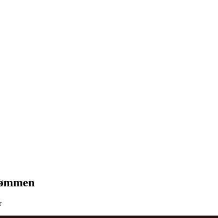
​ ‌‌‍​‍‌‍ ​‌‍ ‌‍‌ ​‍‌‍‌ ​​‌‍​‌‌ ‌​‌‍‍​​ ‌‌ ‌​‌‍‍‌‌ ‌​‌‍ ​‌‍‌‌​‍‌‍‌ ​​‌‍‌‌‌ ​‍‌ ​ ‌ ​​‌‍‌‌‌‍​ ‌ ‌​‌‍‍‌‌ ‌‍‌‍‌‌​ ‌‌ ​​‌ ‌‌‌‍​‍‌‍ ​‌‍‍‌‌ ​ ‌‍‍​‌‍‌‌‌‍‌​​‍​‍‌ ‌
​​‍​‍‌ ‌