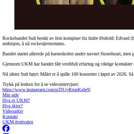
Rockebandet Sult består av fem kompiser fra Indre Østfold: Edvard (ba
ambisjon, å nå rockestjernestatus.​​​​‌ ‍ ​‍​‍‌‍ ‌ ​‍‌‍‍‌‌‍‌ ‌‍‍‌‌‍ ‍​‍​‍​ ‍‍​‍​‍‌ ​ ‌‍​‌‌‍ ‍‌‍‍‌‌ ‌​‌ ‍‌​‍ ‍‌‍‍‌‌‍ ​‍​‍​‍ ​​‍​‍‌‍‍​‌ ​‍‌‍‌‌‌‍‌‍​‍​‍​ ‍‍​‍​‍‌‍‍​‌ ‌​‌ ‌​‌ ​​‌ ​ ​ ‍‍​‍ ​‍ ‌ ‌‌‌‍‍ ‌‍ ‌​‍ ‍‌ ​ ‌‍​‌‌‍ ‍‌‍‍‌‌ ‌​‌ ‍‌​‍ ‍‌ ​ ‌ ‌​‌ ‌‌‌‍‌​‌‍‍‌‌‍ ​‍ ‌‍‍‌‌‍ ‍‌ ‌​‌‍‌‌‌‍ ‍‌ ‌​​‍ ‌‍‌‌‌‍‌​‌‍‍‌‌ ‌​​‍ ‌‍ ‌‌‍ ‌‍‌​‌‍‌‌​ ‌‌ ​​‌ ​‍‌‍‌‌‌ ​ ‌‍‌‌‌‍ ‍‌ ‌​‌‍​‌‌ ‌​‌‍‍‌‌‍ ‌‍ ‍​ ‍ ‌‍‍‌‌‍‌​​ ‌‌‍​‍‌‍​ ​ ​ ‌‍​‌​ ‌‌​ ‌​​ ‌ ​ ​​​‍ ‌​ ‍​​ ‍‌​ ​ ‌‍‌​​‍ ‌​ ‌​‌‍​‌​ ‍​​ ‌ ​‍ ‌‌‍​‌​ ‌ ​ ‌‌​ ‍‌​‍ ‌​ ​‍​ ‌ ​ ‍​‌‍​‌​ ‌ ​ ​ ​ ‌‌​ ​ ​ ‍‌‌‍​ ​ ​‌‌‍​‍​ ‍ ‌ ‌​‌ ‍‌‌ ​​‌‍‌‌​ ‌‌‍​‍‌‍ ​‌‍ ‌‍‌ ​ ‍ ‌ ​​‌‍​‌‌ ‌​‌‍‍​​ ‌‌ ​‍‌‍‍‌‌‍​ ‌‍‍​‌‌‌​‌‍‌‌‌ ‍​‌ ‌​​‍‌‌​ ‌‌‌​​‍‌‌ ‌‍‍ ‌‍‌‌‌ ‍‌​‍‌‌​ ​ ‌​‌​​‍‌‌​ ​ ‌​‌​​‍‌‌​ ​‍​ ​‍‌‍‌‍‌‍​‌​ ‍‌​ ​‍​ ‌​‌‍​‌​ ‌ ​ ​​‌‍‌‍‌‍​‌​ ​​​ ‌​​‍‌‌​ ​‍​ ​‍​‍‌‌​ ‌‌‌​‌​​‍ ‍‌‍​ ‌‍‍​‌‍‍‌‌‍ ​‌‍‌​‌ ​‍‌‍‌‌‌‍ ‍​‍‌‌​ ‌‌‌​​‍‌‌ ‌‍‍ ‌‍‌‌‌ ‍‌​‍‌‌​ ​ ‌​‌​​‍‌‌​ ​ ‌​‌​​‍‌‌​ ​‍​ ​‍​ ‍‌‌‍​‌​ ​‍​ ​‍‌‍​‌‌‍​‌‌‍‌​​ ​‍​ ‌ ​ ‌ ​ ​​​ ‌‍​‍‌‌​ ​‍​ ​‍​‍‌‌​ ‌‌‌​‌​​‍ ‍‌ ‌​‌‍‌‌‌ ‍​‌ ‌​​ ‌‍​‍‌‍​‌‌ ​ ‌‍‌‌‌‌‌‌‌ ​‍‌‍ ​​ ‌‌‍‍​‌ ‌​‌ ‌​‌ ​​‌ ​ ​‍‌‌​ ​ ‌​​‌​‍‌‌​ ​‍‌​‌‍​‍‌‌​ ​‍‌​‌‍‌ ‌‌‌‍‍ ‌‍ ‌​‍ ‍‌ ​ ‌‍​‌‌‍ ‍‌‍‍‌‌ ‌​‌ ‍‌​‍ ‍‌ ​ ‌ ‌​‌ ‌‌‌‍‌​‌‍‍‌‌‍ ​‍‌‍‌‍‍‌‌‍‌​​ ‌‌‍​‍‌‍​ ​ ​ ‌‍​‌​ ‌‌​ ‌​​ ‌ ​ ​​​‍ ‌​ ‍​​ ‍‌​ ​ ‌‍‌​​‍ ‌​ ‌​‌‍​‌​ ‍​​ ‌ ​‍ ‌‌‍​‌​ ‌ ​ ‌‌​ ‍‌​‍ ‌​ ​‍​ ‌ ​ ‍​‌‍​‌​ ‌ ​ ​ ​ ‌‌​ ​ ​ ‍‌‌‍​ ​ ​‌‌‍​‍​‍‌‍‌ ‌​‌ ‍‌‌ ​​‌‍‌‌​ ‌‌‍​‍‌‍ ​‌‍ ‌‍‌ ​‍‌‍‌ ​​‌‍​‌‌ ‌​‌‍‍​​ ‌‌ ​‍‌‍‍‌‌‍​ ‌‍‍​‌‌‌​‌‍‌‌‌ ‍​‌ ‌​​‍‌‌​ ‌‌‌​​‍‌‌ ‌‍‍ ‌‍‌‌‌ ‍‌​‍‌‌​ ​ ‌​‌​​‍‌‌​ ​ ‌​‌​​‍‌‌​ ​‍​ ​‍‌‍‌‍‌‍​‌​ ‍‌​ ​‍​ ‌​‌‍​‌​ ‌ ​ ​​‌‍‌‍‌‍​‌​ ​​​ ‌​​‍‌‌​ ​‍​ ​‍​‍‌‌​ ‌‌‌​‌​​‍ ‍‌‍​ ‌‍‍​‌‍‍‌‌‍ ​‌‍‌​‌ ​‍‌‍‌‌‌‍ ‍​‍‌‌​ ‌‌‌​​‍‌‌ ‌‍‍ ‌‍‌‌‌ ‍‌​‍‌‌​ ​ ‌​‌​​‍‌‌​ ​ ‌​‌​​‍‌‌​ ​‍​ ​‍​ ‍‌‌‍​‌​ ​‍​ ​‍‌‍​‌‌‍​‌‌‍‌​​ ​‍​ ‌ ​ ‌ ​ ​​​ ‌‍​‍‌‌​ ​‍​ ​‍​‍‌‌​ ‌‌‌​‌​​‍ ‍‌ ‌​‌‍‌‌‌ ‍​‌ ‌​​‍‌‍‌ ​​‌‍‌‌‌ ​‍‌ ​ ‌ ​​‌‍‌‌‌‍​ ‌ ‌​‌‍‍‌‌ ‌‍‌‍‌‌​ ‌‌ ​​‌ ‌‌‌‍​‍‌‍ ​‌‍‍‌‌ ​ ‌‍‍​‌‍‌‌‌‍‌​​‍​‍‌ ‌
Bandet startet allerede på barneskolen under navnet Stoneheart, men gravla det gamle navnet høsten 2025 og satser nå fullt som Sult, med et tydeligere uttrykk og nye mål.​​​​‌ ‍ ​‍​‍‌‍ ‌ ​‍‌‍‍‌‌‍‌ ‌‍‍‌‌‍ ‍​‍​‍​ ‍‍​‍​‍‌ ​ ‌‍​‌‌‍ ‍‌‍‍‌‌ ‌​‌ ‍‌​‍ ‍‌‍‍‌‌‍ ​‍​‍​‍ ​​‍​‍‌‍‍​‌ ​‍‌‍‌‌‌‍‌‍​‍​‍​ ‍‍​‍​‍‌‍‍​‌ ‌​‌ ‌​‌ ​​‌ ​ ​ ‍‍​‍ ​‍ ‌ ‌‌‌‍‍ ‌‍ ‌​‍ ‍‌ ​ ‌‍​‌‌‍ ‍‌‍‍‌‌ ‌​‌ ‍‌​‍ ‍‌ ​ ‌ ‌​‌ ‌‌‌‍‌​‌‍‍‌‌‍ ​‍ ‌‍‍‌‌‍ ‍‌ ‌​‌‍‌‌‌‍ ‍‌ ‌​​‍ ‌‍‌‌‌‍‌​‌‍‍‌‌ ‌​​‍ ‌‍ ‌‌‍ ‌‍‌​‌‍‌‌​ ‌‌ ​​‌ ​‍‌‍‌‌‌ ​ ‌‍‌‌‌‍ ‍‌ ‌​‌‍​‌‌ ‌​‌‍‍‌‌‍ ‌‍ ‍​ ‍ ‌‍‍‌‌‍‌​​ ‌‌‍​‍‌‍​ ​ ​ ‌‍​‌​ ‌‌​ ‌​​ ‌ ​ ​​​‍ ‌​ ‍​​ ‍‌​ ​ ‌‍‌​​‍ ‌​ ‌​‌‍​‌​ ‍​​ ‌ ​‍ ‌‌‍​‌​ ‌ ​ ‌‌​ ‍‌​‍ ‌​ ​‍​ ‌ ​ ‍​‌‍​‌​ ‌ ​ ​ ​ ‌‌​ ​ ​ ‍‌‌‍​ ​ ​‌‌‍​‍​ ‍ ‌ ‌​‌ ‍‌‌ ​​‌‍‌‌​ ‌‌‍​‍‌‍ ​‌‍ ‌‍‌ ​ ‍ ‌ ​​‌‍​‌‌ ‌​‌‍‍​​ ‌‌ ​‍‌‍‍‌‌‍​ ‌‍‍​‌‌‌​‌‍‌‌‌ ‍​‌ ‌​​‍‌‌​ ‌‌‌​​‍‌‌ ‌‍‍ ‌‍‌‌‌ ‍‌
Gjennom UKM har bandet fått verdifull erfaring og viktige kontakter i musikkbransjen. De har deltatt flere ganger, og i 2018 kom de helt til landsfestivalen.​​​​‌ ‍ ​‍​‍‌‍ ‌ ​‍‌‍‍‌‌‍‌ ‌‍‍‌‌‍ ‍​‍​‍​ ‍‍​‍​‍‌ ​ ‌‍​‌‌‍ ‍‌‍‍‌‌ ‌​‌ ‍‌​‍ ‍‌‍‍‌‌‍ ​‍​‍​‍ ​​‍​‍‌‍‍​‌ ​‍‌‍‌‌‌‍‌‍​‍​‍​ ‍‍​‍​‍‌‍‍​‌ ‌​‌ ‌​‌ ​​‌ ​ ​ ‍‍​‍ ​‍ ‌ ‌‌‌‍‍ ‌‍ ‌​‍ ‍‌ ​ ‌‍​‌‌‍ ‍‌‍‍‌‌ ‌​‌ ‍‌​‍ ‍‌ ​ ‌ ‌​‌ ‌‌‌‍‌​‌‍‍‌‌‍ ​‍ ‌‍‍‌‌‍ ‍‌ ‌​‌‍‌‌‌‍ ‍‌ ‌​​‍ ‌‍‌‌‌‍‌​‌‍‍‌‌ ‌​​‍ ‌‍ ‌‌‍ ‌‍‌​‌‍‌‌​ ‌‌ ​​‌ ​‍‌‍‌‌‌ ​ ‌‍‌‌‌‍ ‍‌ ‌​‌‍​‌‌ ‌​‌‍‍‌‌‍ ‌‍ ‍​ ‍ ‌‍‍‌‌‍‌​​ ‌‌‍​‍‌‍​ ​ ​ ‌‍​‌​ ‌‌​ ‌​​ ‌ ​ ​​​‍ ‌​ ‍​​ ‍‌​ ​ ‌‍‌​​‍ ‌​ ‌​‌‍​‌​ ‍​​ ‌ ​‍ ‌‌‍​‌​ ‌ ​ ‌‌​ ‍‌​‍ ‌​ ​‍​ ‌ ​ ‍​‌‍​‌​ ‌ ​ ​ ​ ‌‌​ ​ ​ ‍‌‌‍​ ​ ​‌‌‍​‍​ ‍ ‌ ‌​‌ ‍‌‌ ​​‌‍‌‌​ ‌‌‍​‍‌‍ ​‌‍ ‌‍‌ ​ ‍ ‌ ​​‌‍​‌‌ ‌​‌‍‍​​ ‌‌ ​‍‌‍‍‌‌‍​ ‌‍‍​‌‌‌​‌‍‌‌‌ ‍​‌ ‌​​‍‌‌​ ‌‌‌​​‍‌‌ ‌‍‍ ‌‍‌‌‌ ‍‌​‍‌‌​ ​ ‌​‌​​‍‌‌​ ​ ‌​‌​​‍‌‌​ ​‍​ ​‍​ ​‍‌‍​ ​ ‌‌‌‍​‌‌‍‌‍​ ‌ ​ ​‌​ ‍​‌‍​‌​ ​ ​ ‌‌​ 
Nå sikter Sult høyt: Målet er å spille 100 konserter i løpet av 2026. Så langt har de gjennomført åtte, og med ny musikk på vei forventer de at konsertrekken vil vokse raskt.​​​​‌ ‍ ​‍​‍‌‍ ‌ ​‍‌‍‍‌‌‍‌ ‌‍‍‌‌‍ ‍​‍​‍​ ‍‍​‍​‍‌ ​ ‌‍​‌‌‍ ‍‌‍‍‌‌ ‌​‌ ‍‌​‍ ‍‌‍‍‌‌‍ ​‍​‍​‍ ​​‍​‍‌‍‍​‌ ​‍‌‍‌‌‌‍‌‍​‍​‍​ ‍‍​‍​‍‌‍‍​‌ ‌​‌ ‌​‌ ​​‌ ​ ​ ‍‍​‍ ​‍ ‌ ‌‌‌‍‍ ‌‍ ‌​‍ ‍‌ ​ ‌‍​‌‌‍ ‍‌‍‍‌‌ ‌​‌ ‍‌​‍ ‍‌ ​ ‌ ‌​‌ ‌‌‌‍‌​‌‍‍‌‌‍ ​‍ ‌‍‍‌‌‍ ‍‌ ‌​‌‍‌‌‌‍ ‍‌ ‌​​‍ ‌‍‌‌‌‍‌​‌‍‍‌‌ ‌​​‍ ‌‍ ‌‌‍ ‌‍‌​‌‍‌‌​ ‌‌ ​​‌ ​‍‌‍‌‌‌ ​ ‌‍‌‌‌‍ ‍‌ ‌​‌‍​‌‌ ‌​‌‍‍‌‌‍ ‌‍ ‍​ ‍ ‌‍‍‌‌‍‌​​ ‌‌‍​‍‌‍​ ​ ​ ‌‍​‌​ ‌‌​ ‌​​ ‌ ​ ​​​‍ ‌​ ‍​​ ‍‌​ ​ ‌‍‌​​‍ ‌​ ‌​‌‍​‌​ ‍​​ ‌ ​‍ ‌‌‍​‌​ ‌ ​ ‌‌​ ‍‌​‍ ‌​ ​‍​ ‌ ​ ‍​‌‍​‌​ ‌ ​ ​ ​ ‌‌​ ​ ​ ‍‌‌‍​ ​ ​‌‌‍​‍​ ‍ ‌ ‌​‌ ‍‌‌ ​​‌‍‌‌​ ‌‌‍​‍‌‍ ​‌‍ ‌‍‌ ​ ‍ ‌ ​​‌‍​‌‌ ‌​‌‍‍​​ ‌‌ ​‍‌‍‍‌‌‍​ ‌‍‍​‌‌‌​‌‍‌‌‌ ‍​‌ ‌​​‍‌‌​ ‌‌‌​​‍‌‌ ‌‍‍ ‌‍‌
Trykk på lenken for å se videointervjuet:
https://www.instagram.com/p/DUvRmpKgle9/
Min side
Hva er UKM?
Hva skjer?
Videoarkiv
Kontakt
UKM-festivalen