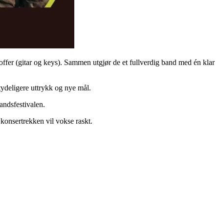
offer (gitar og keys). Sammen utgjør de et fullverdig band med én klar
​‌‌‍‌​​ ​ ‌‍​‍‌‍‌​‌‍‌‌​‍‌‌​ ​‍​ ​‍​‍‌‌​ ‌‌‌​‌​​‍ ‍‌‍​ ‌‍‍​‌‍‍‌‌‍ ​‌‍‌​‌ ​‍‌‍‌‌‌‍ ‍​‍‌‌​ ‌‌‌​​‍‌‌ ‌‍‍ ‌‍‌‌‌ ‍‌​‍‌‌​ ​ ‌​‌​​‍‌‌​ ​ ‌​‌​​‍‌‌​ ​‍​ ​‍​ ‌‌​ ‍‌​ ​​‌‍‌‍​ ‌​​ ​ ​ ​‍​ ‍‌​ ‌‍‌‍​‌​ ‌ ‌‍​‌​‍‌‌​ ​‍​ ​‍​‍‌‌​ ‌‌‌​‌​​‍ ‍‌ ‌​‌‍‌‌‌ ‍​‌ ‌​​‍‌‍‌ ​​‌‍‌‌‌ ​‍‌ ​ ‌ ​​‌‍‌‌‌‍​ ‌ ‌​‌‍‍‌‌ ‌‍‌‍‌‌​ ‌‌ ​​‌ ‌‌‌‍​‍‌‍ ​‌‍‍‌‌ ​ ‌‍‍​‌‍‌‌‌‍‌​​‍​‍‌ ‌
‌‍‌​​ ‍‌​ ‌‌‌‍‌‍​ ‍‌​ ‌​​ ‌‌​ ​​​ ​‌‌‍‌‌​‍‌‌​ ​‍​ ​‍​‍‌‌​ ‌‌‌​‌​​‍ ‍‌ ‌​‌‍‌‌‌ ‍​‌ ‌​​‍‌‍‌ ​​‌‍‌‌‌ ​‍‌ ​ ‌ ​​‌‍‌‌‌‍​ ‌ ‌​‌‍‍‌‌ ‌‍‌‍‌‌​ ‌‌ ​​‌ ‌‌‌‍​‍‌‍ ​‌‍‍‌‌ ​ ‌‍‍​‌‍‌‌‌‍‌​​‍​‍‌ ‌
 ​​​ ​‍‌‍‌‌‌‍​ ​ ‌ ​ ​​​ ‍​​‍‌‌​ ​‍​ ​‍​‍‌‌​ ‌‌‌​‌​​‍ ‍‌‍​ ‌‍‍​‌‍‍‌‌‍ ​‌‍‌​‌ ​‍‌‍‌‌‌‍ ‍​‍‌‌​ ‌‌‌​​‍‌‌ ‌‍‍ ‌‍‌‌‌ ‍‌​‍‌‌​ ​ ‌​‌​​‍‌‌​ ​ ‌​‌​​‍‌‌​ ​‍​ ​‍​ ‍‌‌‍​‍​ ‌‌‌‍‌‍​ ‌ ​ ‌‌​ ‍​​ ‍​​ ​‌‌‍​‍​ ‍‌​ ​‍​‍‌‌​ ​‍​ ​‍​‍‌‌​ ‌‌‌​‌​​‍ ‍‌ ‌​‌‍‌‌‌ ‍​‌ ‌​​‍‌‍‌ ​​‌‍‌‌‌ ​‍‌ ​ ‌ ​​‌‍‌‌‌‍​ ‌ ‌​‌‍‍‌‌ ‌‍‌‍‌‌​ ‌‌ ​​‌ ‌‌‌‍​‍‌‍ ​‌‍‍‌‌ ​ ‌‍‍​‌‍‌‌‌‍‌​​‍​‍‌ ‌