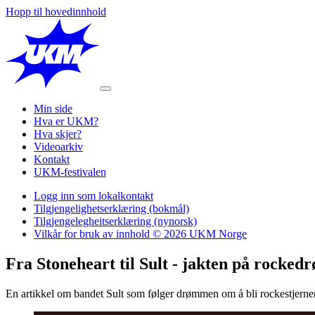
Hopp til hovedinnhold
Min side
Hva er UKM?
Hva skjer?
Videoarkiv
Kontakt
UKM-festivalen
Logg inn som lokalkontakt
Tilgjengelighetserklæring (bokmål)
Tilgjengelegheitserklæring (nynorsk)
Vilkår for bruk av innhold © 2026 UKM Norge
Fra Stoneheart til Sult - jakten på rockedrømmen​​​​‌ ‍ ​‍​‍‌‍ ‌ ​‍‌‍‍‌‌‍‌ ‌‍‍‌‌‍ ‍​‍​‍​ ‍‍​‍​‍‌ ​ ‌‍​‌‌‍ ‍‌‍‍‌‌ ‌​‌ ‍‌​‍ ‍‌‍‍‌‌‍ ​‍​‍​‍ ​​‍​‍‌‍‍​‌ ​‍‌‍‌‌‌‍‌‍​‍​‍​ ‍‍​‍​‍‌‍‍​‌ ‌​‌ ‌​‌ ​​‌ ​ ​ ‍‍​‍ ​‍ ‌ ‌‌‌‍‍ ‌‍ ‌​‍ ‍‌ ​ ‌‍​‌‌‍ ‍‌‍‍‌‌ ‌​‌ ‍‌​‍ ‍‌ ​ ‌ ‌​‌ ‌‌‌‍‌​‌‍‍‌‌‍ ​‍ ‌‍‍‌‌‍ ‍‌ ‌​‌‍‌‌‌‍ ‍‌ ‌​​‍ ‌‍‌‌‌‍‌​‌‍‍‌‌ ‌​​‍ ‌‍ ‌‌‍ ‌‍‌​‌‍‌‌​ ‌‌ ​​‌ ​‍‌‍‌‌‌ ​ ‌‍‌‌‌‍ ‍‌ ‌​‌‍​‌‌ ‌​‌‍‍‌‌‍ ‌‍ ‍​ ‍ ‌‍‍‌‌‍‌​​ ‌‌‍​‍‌‍​ ​ ​ ‌‍​‌​ ‌‌​ ‌​​ ‌ ​ ​​​‍ ‌​ ‍​​ ‍‌​ ​ ‌‍‌​​‍ ‌​ ‌​‌‍​‌​ ‍​​ ‌ ​‍ ‌‌‍​‌​ ‌ ​ ‌‌​ ‍‌​‍ ‌​ ​‍​ ‌ ​ ‍​‌‍​‌​ ‌ ​ ​ ​ ‌‌​ ​ ​ ‍‌‌‍​ ​ ​‌‌‍​‍​ ‍ ‌ ‌​‌ ‍‌‌ ​​‌‍‌‌​ ‌‌‍​‍‌‍ ​‌‍ ‌‍‌ ​ ‍ ‌ ​​‌‍​‌‌ ‌​‌‍‍​​ ‌‌ ‌​‌‍‍‌‌ ‌​‌‍ ​‌‍‌‌​ ‌‍​‍‌‍​‌‌ ​ ‌‍‌‌‌‌‌‌‌ ​‍‌‍ ​​ ‌‌‍‍​‌ ‌​‌ ‌​‌ ​​‌ ​ ​‍‌‌​ ​ ‌​​‌​‍‌‌​ ​‍‌​‌‍​‍‌‌​ ​‍‌​‌‍‌ ‌‌‌‍‍ ‌‍ ‌​‍ ‍‌ ​ ‌‍​‌‌‍ ‍‌‍‍‌‌ ‌​‌ ‍‌​‍ ‍‌ ​ ‌ ‌​‌ ‌‌‌‍‌​‌‍‍‌‌‍ ​‍‌‍‌‍‍‌‌‍‌​​ ‌‌‍​‍‌‍​ ​ ​ ‌‍​‌​ ‌‌​ ‌​​ ‌ ​ ​​​‍ ‌​ ‍​​ ‍‌​ ​ ‌‍‌​​‍ ‌​ ‌​‌‍​‌​ ‍​​ ‌ ​‍ ‌‌‍​‌​ ‌ ​ ‌‌​ ‍‌​‍ ‌​ ​‍​ ‌ ​ ‍​‌‍​‌​ ‌ ​ ​ ​ ‌‌​ ​ ​ ‍‌‌‍​ ​ ​‌‌‍​‍​‍‌‍‌ ‌​‌ ‍‌‌ ​​‌‍‌‌
En artikkel om bandet Sult som følger drømmen om å bli rockestjerner​​​​‌ ‍ ​‍​‍‌‍ ‌ ​‍‌‍‍‌‌‍‌ ‌‍‍‌‌‍ ‍​‍​‍​ ‍‍​‍​‍‌ ​ ‌‍​‌‌‍ ‍‌‍‍‌‌ ‌​‌ ‍‌​‍ ‍‌‍‍‌‌‍ ​‍​‍​‍ ​​‍​‍‌‍‍​‌ ​‍‌‍‌‌‌‍‌‍​‍​‍​ ‍‍​‍​‍‌‍‍​‌ ‌​‌ ‌​‌ ​​‌ ​ ​ ‍‍​‍ ​‍ ‌ ‌‌‌‍‍ ‌‍ ‌​‍ ‍‌ ​ ‌‍​‌‌‍ ‍‌‍‍‌‌ ‌​‌ ‍‌​‍ ‍‌ ​ ‌ ‌​‌ ‌‌‌‍‌​‌‍‍‌‌‍ ​‍ ‌‍‍‌‌‍ ‍‌ ‌​‌‍‌‌‌‍ ‍‌ ‌​​‍ ‌‍‌‌‌‍‌​‌‍‍‌‌ ‌​​‍ ‌‍ ‌‌‍ ‌‍‌​‌‍‌‌​ ‌‌ ​​‌ ​‍‌‍‌‌‌ ​ ‌‍‌‌‌‍ ‍‌ ‌​‌‍​‌‌ ‌​‌‍‍‌‌‍ ‌‍ ‍​ ‍ ‌‍‍‌‌‍‌​​ ‌‌‍​‍‌‍​ ​ ​ ‌‍​‌​ ‌‌​ ‌​​ ‌ ​ ​​​‍ ‌​ ‍​​ ‍‌​ ​ ‌‍‌​​‍ ‌​ ‌​‌‍​‌​ ‍​​ ‌ ​‍ ‌‌‍​‌​ ‌ ​ ‌‌​ ‍‌​‍ ‌​ ​‍​ ‌ ​ ‍​‌‍​‌​ ‌ ​ ​ ​ ‌‌​ ​ ​ ‍‌‌‍​ ​ ​‌‌‍​‍​ ‍ ‌ ‌​‌ ‍‌‌ ​​‌‍‌‌​ ‌‌‍​‍‌‍ ​‌‍ ‌‍‌ ​ ‍ ‌ ​​‌‍​‌‌ ‌​‌‍‍​​ ‌‌‍‌​‌‍‌‌‌ ​ ‌‍​ ‌ ​‍‌‍‍‌‌ ​​‌ ‌​‌‍‍‌‌‍ ‌‍ ‍​ ‌‍​‍‌‍​‌‌ ​ ‌‍‌‌‌‌‌‌‌ ​‍‌‍ ​​ ‌‌‍‍​‌ ‌​‌ ‌​‌ ​​‌ ​ ​‍‌‌​ ​ ‌​​‌​‍‌‌​ ​‍‌​‌‍​‍‌‌​ ​‍‌​‌‍‌ ‌‌‌‍‍ ‌‍ ‌​‍ ‍‌ ​ ‌‍​‌‌‍ ‍‌‍‍‌‌ ‌​‌ ‍‌​‍ ‍‌ ​ ‌ ‌​‌ ‌‌‌‍‌​‌‍‍‌‌‍ ​‍‌‍‌‍‍‌‌‍‌​​ ‌‌‍​‍‌‍​ ​ ​ ‌‍​‌​ ‌‌​ ‌​​ ‌ ​ ​​​‍ ‌​ ‍​​ ‍‌​ ​ ‌‍‌​​‍ ‌​ ‌​‌‍​‌​ ‍​​ ‌ ​‍ ‌‌‍​‌​ ‌ ​ ‌‌​ ‍‌​‍ ‌​ ​‍​ ‌ ​ ‍​‌‍​‌​ ‌ ​ ​ ​ ‌‌​ ​ ​ ‍‌‌‍​ ​ ​‌‌‍​‍​‍‌‍‌ ‌​‌ ‍‌‌ ​​‌‍‌‌​ ‌‌‍​‍‌‍ ​‌‍ ‌‍‌ ​‍‌‍‌ ​​‌‍​‌‌ ‌​‌‍‍​​ ‌‌‍‌​‌‍‌‌‌ ​ ‌‍​ ‌ ​‍‌‍‍‌‌ ​​‌ ‌​‌‍‍‌‌‍ ‌‍ ‍​‍‌‍‌ ​​‌‍‌‌‌ ​‍‌ ​ ‌ ​​‌‍‌‌‌‍​ ‌ ‌​‌‍‍‌‌ ‌‍‌‍‌‌​ ‌‌ ​​‌ ‌‌‌‍​‍‌‍ ​‌‍‍‌‌ ​ ‌‍‍​‌‍‌‌‌‍‌