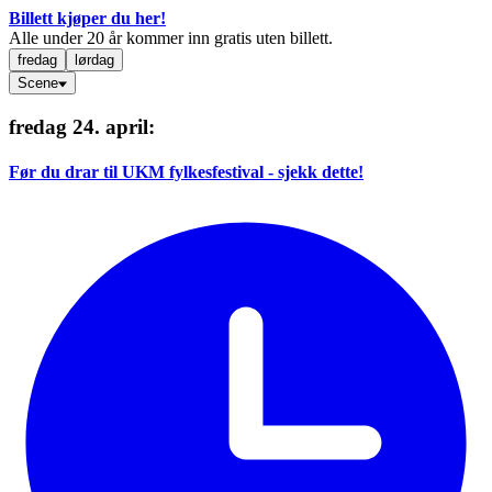
Billett kjøper du her!
Alle under 20 år kommer inn gratis uten billett.
fredag
lørdag
Scene
fredag 24. april
:
Før du drar til UKM fylkesfestival - sjekk dette!