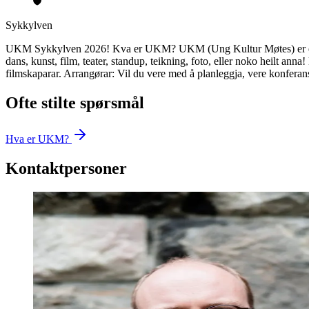
Sykkylven
UKM Sykkylven 2026! Kva er UKM? UKM (Ung Kultur Møtes) er ein aren
dans, kunst, film, teater, standup, teikning, foto, eller noko heilt ann
filmskaparar. Arrangørar: Vil du vere med å planleggja, vere konferansi
Ofte stilte spørsmål
Hva er UKM?
Kontaktpersoner