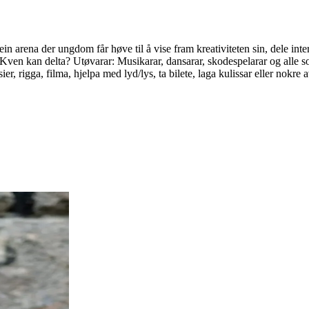
a der ungdom får høve til å vise fram kreativiteten sin, dele intere
a! Kven kan delta? Utøvarar: Musikarar, dansarar, skodespelarar og alle so
er, rigga, filma, hjelpa med lyd/lys, ta bilete, laga kulissar eller nok