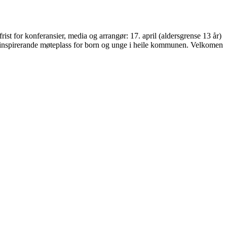
ist for konferansier, media og arrangør: 17. april (aldersgrense 13 år)
k og inspirerande møteplass for born og unge i heile kommunen. Velkomen