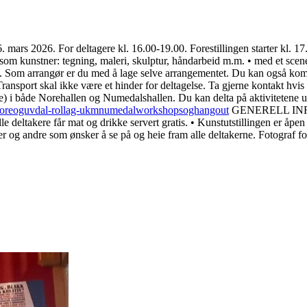
 For deltagere kl. 16.00-19.00. Forestillingen starter kl. 17.30.
som kunstner: tegning, maleri, skulptur, håndarbeid m.m. • med et scene
.m. Som arrangør er du med å lage selve arrangementet. Du kan også komme
skal ikke være et hinder for deltagelse. Ta gjerne kontakt hvis du i
e) i både Norehallen og Numedalshallen. Du kan delta på aktivitetene ut
noreoguvdal-rollag-ukmnumedalworkshopsoghangout
GENERELL INFO F
e deltakere får mat og drikke servert gratis. • Kunstutstillingen er åpe
enner og andre som ønsker å se på og heie fram alle deltakerne. Fotograf 