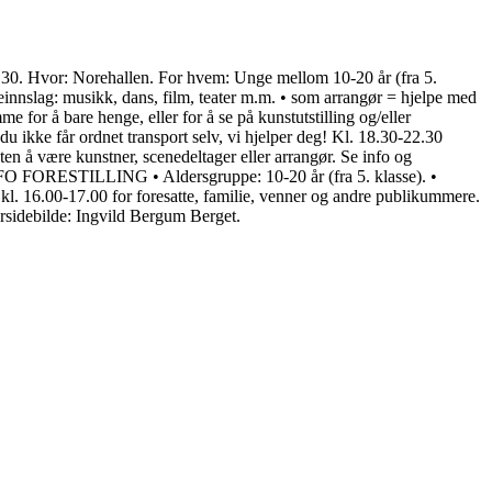
 Hvor: Norehallen. For hvem: Unge mellom 10-20 år (fra 5.
innslag: musikk, dans, film, teater m.m. • som arrangør = hjelpe med
 for å bare henge, eller for å se på kunstutstilling og/eller
kke får ordnet transport selv, vi hjelper deg! Kl. 18.30-22.30
en å være kunstner, scenedeltager eller arrangør. Se info og
ORESTILLING • Aldersgruppe: 10-20 år (fra 5. klasse). •
n kl. 16.00-17.00 for foresatte, familie, venner og andre publikummere.
forsidebilde: Ingvild Bergum Berget.