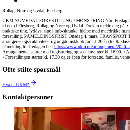
Rollag, Nore og Uvdal, Flesberg
UKM NUMEDAL FORESTILLING / MØNSTRING Når: Fredag 6. mars 2026.
klasse) i Flesberg, Rollag og Nore og Uvdal. Du kan melde deg på: • 
praktiske ting, lyd/lys, sitte i info-skranke, hjelpe med mat/drikke m
forestilling. PÅMELDINGSFRIST Onsdag 4. mars. TRANSPORT Transport 
arrangeres også aktiviteter og ungdomsklubb for 13-20 år (fra 8. klass
påmelding for fredagen her:
https://www.ukm.no/arrangement/2026-
Arrangementet starter med registrering og sceneøvinger kl. 16.00. • All
• Forestillingen starter kl. 17.30 og er åpen for foresatte, familie, v
Ofte stilte spørsmål
Hva er UKM?
Kontaktpersoner