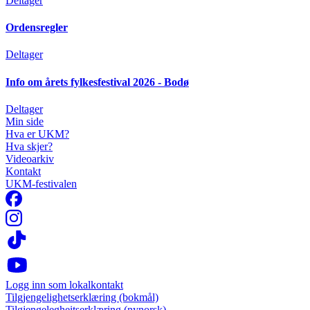
Deltager
Ordensregler
Deltager
Info om årets fylkesfestival 2026 - Bodø
Deltager
Min side
Hva er UKM?
Hva skjer?
Videoarkiv
Kontakt
UKM-festivalen
Logg inn som lokalkontakt
Tilgjengelighetserklæring (bokmål)
Tilgjengelegheitserklæring (nynorsk)