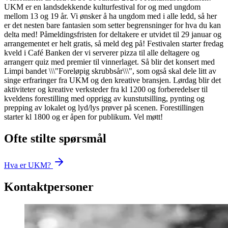
UKM er en landsdekkende kulturfestival for og med ungdom
mellom 13 og 19 år. Vi ønsker å ha ungdom med i alle ledd, så her
er det nesten bare fantasien som setter begrensninger for hva du kan
delta med! Påmeldingsfristen for deltakere er utvidet til 29 januar og
arrangementet er helt gratis, så meld deg på! Festivalen starter fredag
kveld i Café Banken der vi serverer pizza til alle deltagere og
arrangerr quiz med premier til vinnerlaget. Så blir det konsert med
Limpi bandet \\\"Foreløpig skrubbsår\\\", som også skal dele litt av
singe erfraringer fra UKM og den kreative bransjen. Lørdag blir det
aktiviteter og kreative verksteder fra kl 1200 og forberedelser til
kveldens forestilling med opprigg av kunstutsilling, pynting og
prepping av lokalet og lyd/lys prøver på scenen. Forestillingen
starter kl 1800 og er åpen for publikum. Vel møtt!
Ofte stilte spørsmål
Hva er UKM?
Kontaktpersoner