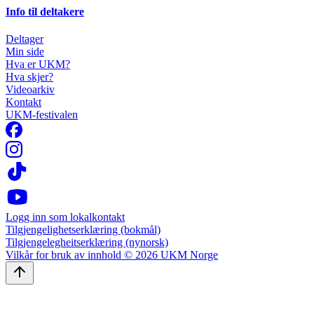
Info til deltakere
Deltager
Min side
Hva er UKM?
Hva skjer?
Videoarkiv
Kontakt
UKM-festivalen
Logg inn som lokalkontakt
Tilgjengelighetserklæring (bokmål)
Tilgjengelegheitserklæring (nynorsk)
Vilkår for bruk av innhold © 2026 UKM Norge