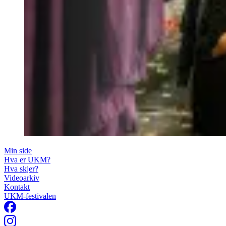
Min side
Hva er UKM?
Hva skjer?
Videoarkiv
Kontakt
UKM-festivalen