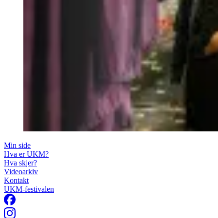
Min side
Hva er UKM?
Hva skjer?
Videoarkiv
Kontakt
UKM-festivalen