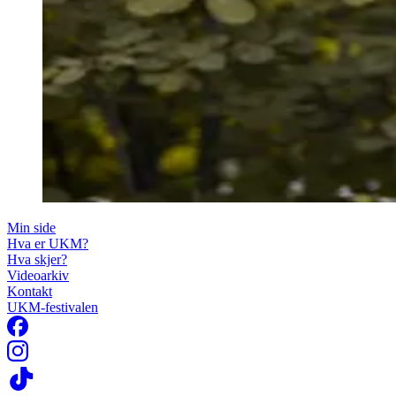
Min side
Hva er UKM?
Hva skjer?
Videoarkiv
Kontakt
UKM-festivalen