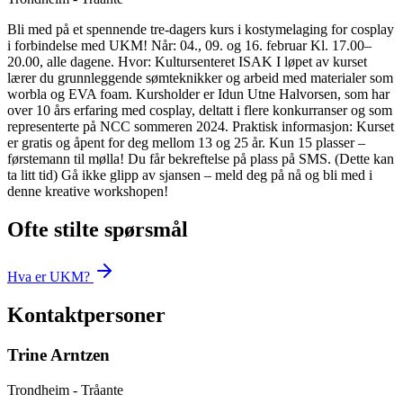
Bli med på et spennende tre-dagers kurs i kostymelaging for cosplay
i forbindelse med UKM! Når: 04., 09. og 16. februar Kl. 17.00–
20.00, alle dagene. Hvor: Kultursenteret ISAK I løpet av kurset
lærer du grunnleggende sømteknikker og arbeid med materialer som
worbla og EVA foam. Kursholder er Idun Utne Halvorsen, som har
over 10 års erfaring med cosplay, deltatt i flere konkurranser og som
representerte på NCC sommeren 2024. Praktisk informasjon: Kurset
er gratis og åpent for deg mellom 13 og 25 år. Kun 15 plasser –
førstemann til mølla! Du får bekreftelse på plass på SMS. (Dette kan
ta litt tid) Gå ikke glipp av sjansen – meld deg på nå og bli med i
denne kreative workshopen!
Ofte stilte spørsmål
Hva er UKM?
Kontaktpersoner
Trine Arntzen
Trondheim - Tråante