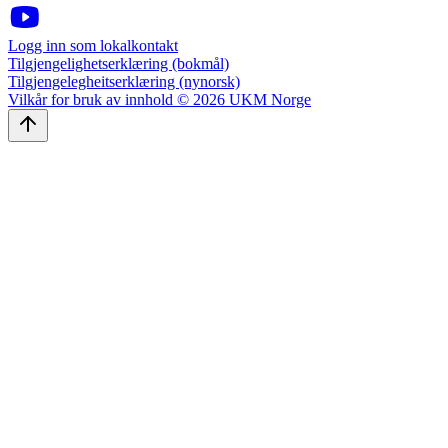
Logg inn som lokalkontakt
Tilgjengelighetserklæring (bokmål)
Tilgjengelegheitserklæring (nynorsk)
Vilkår for bruk av innhold © 2026 UKM Norge