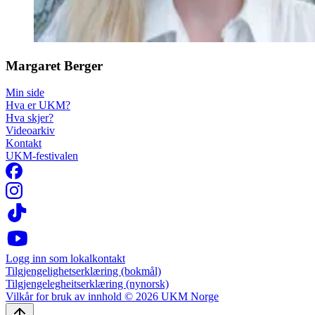
Margaret Berger
Min side
Hva er UKM?
Hva skjer?
Videoarkiv
Kontakt
UKM-festivalen
Logg inn som lokalkontakt
Tilgjengelighetserklæring (bokmål)
Tilgjengelegheitserklæring (nynorsk)
Vilkår for bruk av innhold © 2026 UKM Norge